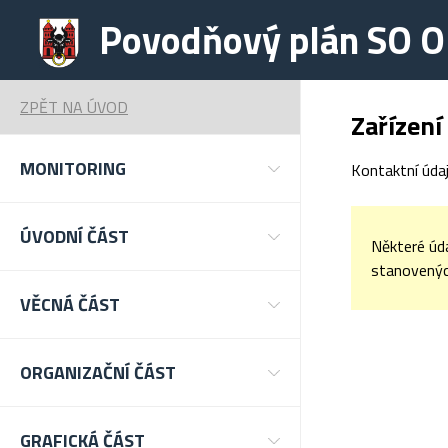
Povodňový plán SO O
ZPĚT NA ÚVOD
Zařízení
MONITORING
Kontaktní údaj
ÚVODNÍ ČÁST
Některé úd
stanovených
VĚCNÁ ČÁST
ORGANIZAČNÍ ČÁST
GRAFICKÁ ČÁST