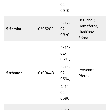
02-
0910
Bezuchov,
4-12-
Domaželice,
Šišemka
10206282
02-
Hradčany,
0870
Šišma
4-11-
02-
0693,
4-11-
Prosenice,
Strhanec
10100448
02-
Přerov
0694,
4-11-
02-
0696
4-10-