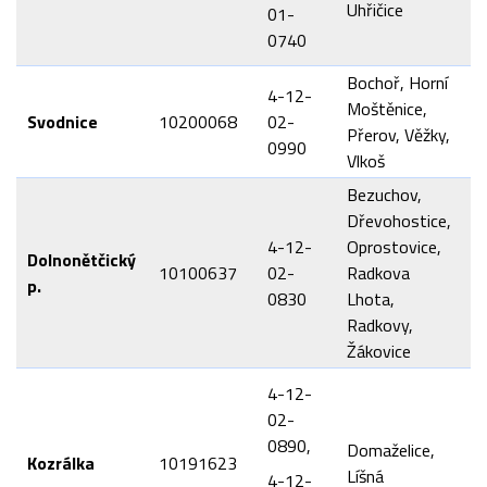
Uhřičice
01-
0740
Bochoř, Horní
4-12-
Moštěnice,
Svodnice
10200068
02-
Přerov, Věžky,
0990
Vlkoš
Bezuchov,
Dřevohostice,
4-12-
Oprostovice,
Dolnonětčický
10100637
02-
Radkova
p.
0830
Lhota,
Radkovy,
Žákovice
4-12-
02-
0890,
Domaželice,
Kozrálka
10191623
Líšná
4-12-