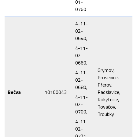
01-
0760
4-11-
02-
0640,
4-11-
02-
0660,
Grymov,
4-11-
Prosenice,
02-
Přerov,
0680,
Bečva
10100043
Radslavice,
4-11-
Rokytnice,
02-
Tovačov,
0700,
Troubky
4-11-
02-
0721,