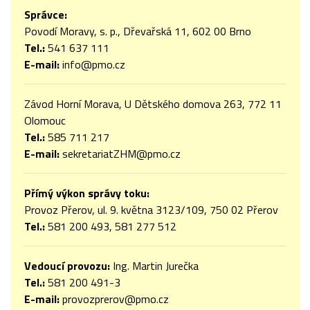
Správce:
Povodí Moravy, s. p., Dřevařská 11, 602 00 Brno
Tel.:
541 637 111
E-mail:
info@pmo.cz
Závod Horní Morava, U Dětského domova 263, 772 11
Olomouc
Tel.:
585 711 217
E-mail:
sekretariatZHM@pmo.cz
Přímý výkon správy toku:
Provoz Přerov, ul. 9. května 3123/109, 750 02 Přerov
Tel.:
581 200 493, 581 277 512
Vedoucí provozu:
Ing. Martin Jurečka
Tel.:
581 200 491-3
E-mail:
provozprerov@pmo.cz