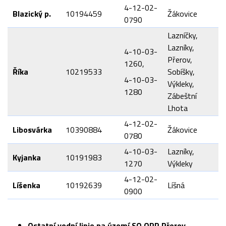
4-12-02-
Blazický p.
10194459
Žákovice
0790
Lazníčky,
Lazníky,
4-10-03-
Přerov,
1260,
Říka
10219533
Sobíšky,
4-10-03-
Výkleky,
1280
Zábeštní
Lhota
4-12-02-
Libosvárka
10390884
Žákovice
0780
4-10-03-
Lazníky,
Kyjanka
10191983
1270
Výkleky
4-12-02-
Líšenka
10192639
Líšná
0900
Ostatní vodní linie na území SO ORP Přerov