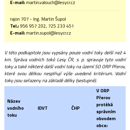
E-mail:
martin.valouch@lesycr.cz
rajon 707 - Ing. Martin Šupol
Tel.:
956 957 202, 725 233 451
E-mail:
martin.supol@lesycr.cz
V této podkapitole jsou vypsány pouze vodní toky delší než 4
km. Správa vodních toků Lesy ČR, s. p. spravuje tyto vodní
toky a také některé další vodní toky na území SO ORP Přerov,
které svou délkou nesplňují výše uvedené kritérium. Vodní
toky jsou seřazeny na základě délky (sestupně).
V ORP
Přerov
Název
protéká
vodního
IDVT
ČHP
správním
toku
obvodem
obce: