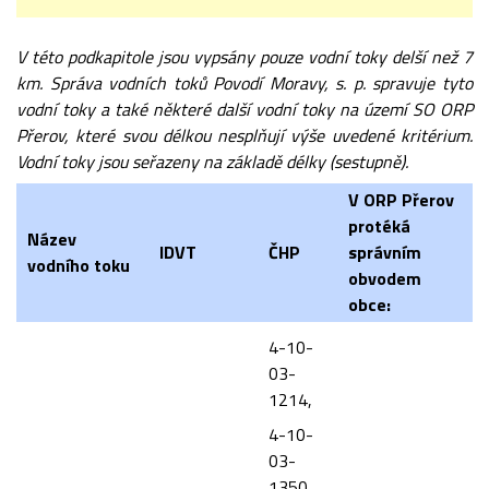
V této podkapitole jsou vypsány pouze vodní toky delší než 7
km. Správa vodních toků Povodí Moravy, s. p. spravuje tyto
vodní toky a také některé další vodní toky na území SO ORP
Přerov, které svou délkou nesplňují výše uvedené kritérium.
Vodní toky jsou seřazeny na základě délky (sestupně).
V ORP Přerov
protéká
Název
IDVT
ČHP
správním
vodního toku
obvodem
obce:
4-10-
03-
1214,
4-10-
03-
1350,