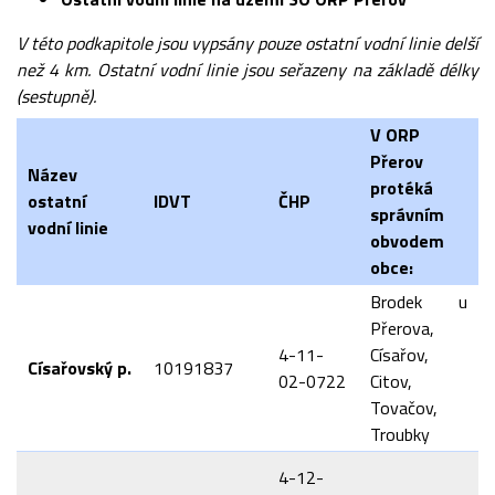
V této podkapitole jsou vypsány pouze ostatní vodní linie delší
než 4 km. Ostatní vodní linie jsou seřazeny na základě délky
(sestupně).
V ORP
Přerov
Název
protéká
ostatní
IDVT
ČHP
správním
vodní linie
obvodem
obce:
Brodek u
Přerova,
4-11-
Císařov,
Císařovský p.
10191837
02-0722
Citov,
Tovačov,
Troubky
4-12-