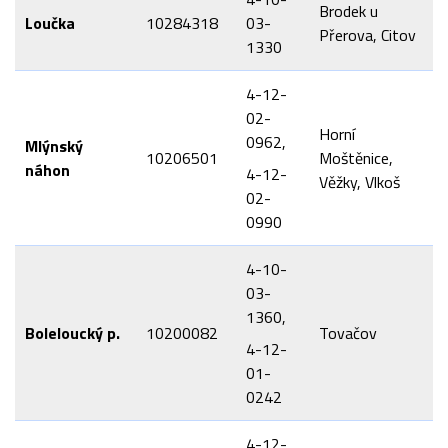
Brodek u
Loučka
10284318
03-
Přerova, Citov
1330
4-12-
02-
Horní
0962,
Mlýnský
10206501
Moštěnice,
náhon
4-12-
Věžky, Vlkoš
02-
0990
4-10-
03-
1360,
Boleloucký p.
10200082
Tovačov
4-12-
01-
0242
4-12-