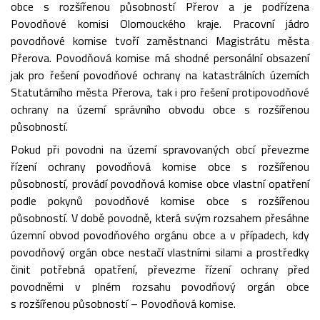
obce s rozšířenou působností Přerov a je podřízena
Povodňové komisi Olomouckého kraje. Pracovní jádro
povodňové komise tvoří zaměstnanci Magistrátu města
Přerova. Povodňová komise má shodné personální obsazení
jak pro řešení povodňové ochrany na katastrálních územích
Statutárního města Přerova, tak i pro řešení protipovodňové
ochrany na území správního obvodu obce s rozšířenou
působností.
Pokud při povodni na území spravovaných obcí převezme
řízení ochrany povodňová komise obce s rozšířenou
působností, provádí povodňová komise obce vlastní opatření
podle pokynů povodňové komise obce s rozšířenou
působností. V době povodně, která svým rozsahem přesáhne
územní obvod povodňového orgánu obce a v případech, kdy
povodňový orgán obce nestačí vlastními silami a prostředky
činit potřebná opatření, převezme řízení ochrany před
povodněmi v plném rozsahu povodňový orgán obce
s rozšířenou působností – Povodňová komise.