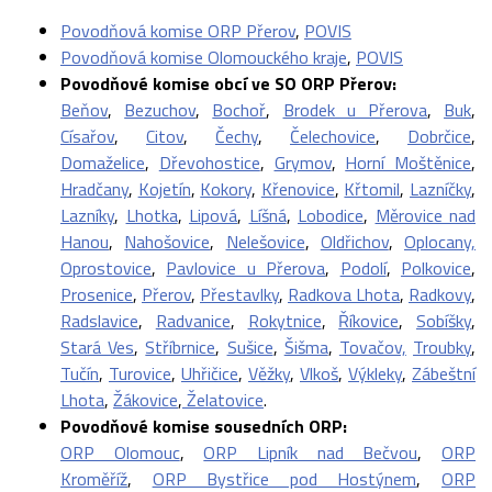
Povodňová komise ORP Přerov
,
POVIS
Povodňová komise Olomouckého kraje
,
POVIS
Povodňové komise obcí ve SO ORP Přerov:
Beňov
,
Bezuchov
,
Bochoř
,
Brodek u Přerova
,
Buk
,
Císařov
,
Citov
,
Čechy
,
Čelechovice
,
Dobrčice
,
Domaželice
,
Dřevohostice
,
Grymov
,
Horní Moštěnice
,
Hradčany
,
Kojetín
,
Kokory
,
Křenovice
,
Křtomil
,
Lazníčky
,
Lazníky
,
Lhotka
,
Lipová
,
Líšná
,
Lobodice
,
Měrovice nad
Hanou
,
Nahošovice
,
Nelešovice
,
Oldřichov
,
Oplocany,
Oprostovice
,
Pavlovice u Přerova
,
Podolí
,
Polkovice
,
Prosenice
,
Přerov
,
Přestavlky
,
Radkova Lhota
,
Radkovy
,
Radslavice
,
Radvanice
,
Rokytnice
,
Říkovice
,
Sobíšky
,
Stará Ves
,
Stříbrnice
,
Sušice
,
Šišma
,
Tovačov,
Troubky
,
Tučín
,
Turovice
,
Uhřičice
,
Věžky
,
Vlkoš
,
Výkleky
,
Zábeštní
Lhota
,
Žákovice
,
Želatovice
.
Povodňové komise sousedních ORP:
ORP Olomouc
,
ORP Lipník nad Bečvou
,
ORP
Kroměříž
,
ORP Bystřice pod Hostýnem
,
ORP