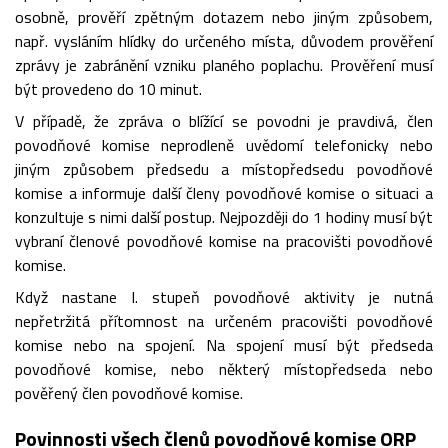
osobně, prověří zpětným dotazem nebo jiným způsobem,
např. vysláním hlídky do určeného místa, důvodem prověření
zprávy je zabránění vzniku planého poplachu. Prověření musí
být provedeno do 10 minut.
V případě, že zpráva o blížící se povodni je pravdivá, člen
povodňové komise neprodleně uvědomí telefonicky nebo
jiným způsobem předsedu a místopředsedu povodňové
komise a informuje další členy povodňové komise o situaci a
konzultuje s nimi další postup. Nejpozději do 1 hodiny musí být
vybraní členové povodňové komise na pracovišti povodňové
komise.
Když nastane I. stupeň povodňové aktivity je nutná
nepřetržitá přítomnost na určeném pracovišti povodňové
komise nebo na spojení. Na spojení musí být předseda
povodňové komise, nebo některý místopředseda nebo
pověřený člen povodňové komise.
Povinnosti všech členů povodňové komise ORP