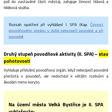
polí do zastavěné části města), zahajuje činnost hlásná a
hlídková služba.
Rozsah opatření při vyhlášení I. SPA (Kap.
Činnost
povodňového orgánu v době nebezpečí povodně a při
povodni
).
Druhý stupeň povodňové aktivity (II. SPA) –
stav
pohotovosti
Vyhlašuje příslušný povodňový orgán, když nebezpečí povodně
přerůstá v povodeň, ale nedochází k větším rozlivům a
škodám mimo koryto.
Na území města Velká Bystřice je II. SPA
vyhlašován: