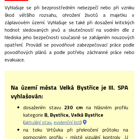
Vyhlašuje se při bezprostředním nebezpečí nebo při vzniku
škod většího rozsahu, ohrožení životů a majetku v
záplavovém území. Vyhlašuje se také při dosažení kritických
hodnot sledovaných jevů a skutečností na vodním díle z
hlediska jeho bezpečnosti současně se zahájením nouzových
opatření. Provádí se povodňové zabezpečovací práce podle
povodňových plánů a podle potřeby záchranné práce nebo
evakuace.
Na území města Velká Bystřice je III. SPA
vyhlašován:
dosažením stavu
230 cm
na hlásném profilu
kategorie
B, Bystřice, Velká Bystřice
(
aktuální stav
,
evidenční list
)
na toku Vrtůvka při překročení průtoku na
pomocném profilu - místě vizuální kontroly „U