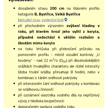
dosažením stavu
200 cm
na hlásném profilu
kategorie
B, Bystřice, Velká Bystřice
(
aktuální stav
,
evidenční list
)
při přechodném výrazném
zvýšení hladiny v
toku, při kterém hrozí jeho vylití z koryta,
případně nedochází k větším rozlivům
a
škodám mimo koryto
na toku Vrtůvka při překročení průtoku na
pomocném profilu - místě vizuální kontroly „U
3
kovárny“ - nad 22 m
/s (Q
) při dlouhodobějších
50
srážkách trvalejšího charakteru ale nízké intenzity
(doba trvání srážky přesahuje 8 hodin), nebo v
kombinaci s táním sněhové pokrývky
při intenzivním tání sněhové pokrývky v kombinaci
se srážkovou činností
při oznámení vlastníka vodního díla na nepříznivý
vývoj z hlediska bezpečnosti
doporučením správce vodního toku