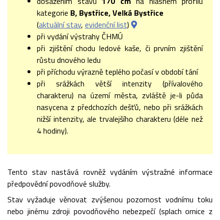
dosažením stavu
170 cm
na hlásném profilu
kategorie
B, Bystřice, Velká Bystřice
(
aktuální stav
,
evidenční list
)
při vydání výstrahy ČHMÚ
při zjištění chodu ledové kaše, či prvním zjištění
růstu dnového ledu
při příchodu výrazně teplého počasí v období tání
při srážkách větší intenzity (přívalového
charakteru) na území města, zvláště je-li půda
nasycena z předchozích dešťů, nebo při srážkách
nižší intenzity, ale trvalejšího charakteru (déle než
4 hodiny).
Tento stav nastává rovněž vydáním výstražné informace
předpovědní povodňové služby.
Stav vyžaduje věnovat zvýšenou pozornost vodnímu toku
nebo jinému zdroji povodňového nebezpečí (splach ornice z