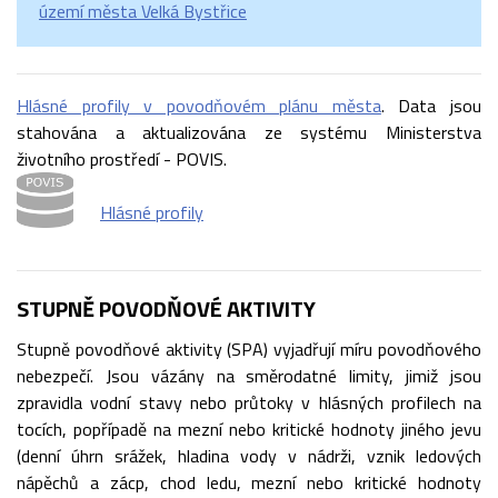
území města Velká Bystřice
Hlásné profily v povodňovém plánu města
. Data jsou
stahována a aktualizována ze systému Ministerstva
životního prostředí - POVIS.
Hlásné profily
STUPNĚ POVODŇOVÉ AKTIVITY
Stupně povodňové aktivity (SPA) vyjadřují míru povodňového
nebezpečí. Jsou vázány na směrodatné limity, jimiž jsou
zpravidla vodní stavy nebo průtoky v hlásných profilech na
tocích, popřípadě na mezní nebo kritické hodnoty jiného jevu
(denní úhrn srážek, hladina vody v nádrži, vznik ledových
nápěchů a zácp, chod ledu, mezní nebo kritické hodnoty