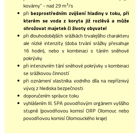
3
kovárny“ - nad 29 m
/s
při
bezprostředním zvýšení hladiny v toku, při
kterém se voda z koryta již rozlévá a může
ohrožovat majetek či životy obyvatel
při dlouhodobějších srážkách trvalejšího charakteru
ale nízké intenzity (doba trvání srážky přesahuje
16 hodin), nebo v kombinaci s táním sněhové
pokrývky
při intenzivním tání sněhové pokrývky v kombinaci
se srážkovou činností
při oznámení vlastníka vodního díla na nepříznivý
vývoj z hlediska bezpečnosti
doporučením správce toku
vyhlášením III. SPA povodňovým orgánem vyššího
stupně (povodňovou komisí ORP Olomouc nebo
povodňovou komisí Olomouckého kraje)