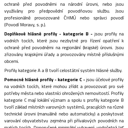
ochraně před povodněmi na národní úrovni, nebo jsou
využívány pro předpovědní povodňovou službu. Jsou
profesionálně provozované ČHMÚ nebo správci povodí
(Povodí Moravy, s. p.).
Doplňkové hlásné profily - kategorie B -
jsou profily na
vodních tocích, které jsou nezbytné pro řízení opatření k
ochraně před povodněmi na regionální (krajské) úrovni. Jsou
zřizovány krajskými úřady a provozovány místně příslušnými
obcemi.
Profily kategorie A a B tvoří celostátní systém hlásné služby.
Pomocné hlásné profily - kategorie C -
jsou účelové profily
na vodních tocích, které mohou zřídit a provozovat pro své
potřeby města nebo vlastníci ohrožených nemovitostí. Profily
kategorie C mají lokální význam a spolu s profily kategorie B
tvoří základ místních varovných systémů, pracujících na různé
technické úrovni (manuálně nebo automaticky) a poskytovat
varování obyvatelstvu zejména při přívalových povodních na
malých tocích. Doporučené minimální vybavení: vodočetná lať