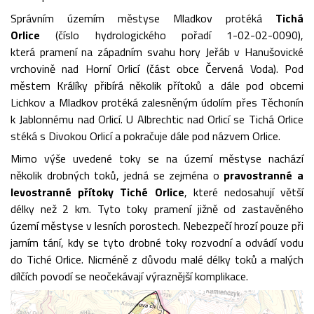
Správním územím městyse Mladkov protéká
Tichá
Orlice
(číslo hydrologického pořadí 1-02-02-0090),
která pramení na západním svahu hory Jeřáb v Hanušovické
vrchovině nad Horní Orlicí (část obce Červená Voda). Pod
městem Králíky přibírá několik přítoků a dále pod obcemi
Lichkov a Mladkov protéká zalesněným údolím přes Těchonín
k Jablonnému nad Orlicí. U Albrechtic nad Orlicí se Tichá Orlice
stéká s Divokou Orlicí a pokračuje dále pod názvem Orlice.
Mimo výše uvedené toky se na území městyse nachází
několik drobných toků, jedná se zejména o
pravostranné a
levostranné přítoky Tiché Orlice
, které nedosahují větší
délky než 2 km. Tyto toky pramení jižně od zastavěného
území městyse v lesních porostech. Nebezpečí hrozí pouze při
jarním tání, kdy se tyto drobné toky rozvodní a odvádí vodu
do Tiché Orlice. Nicméně z důvodu malé délky toků a malých
dílčích povodí se neočekávají výraznější komplikace.