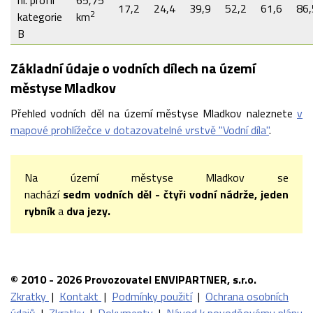
hl. profil
65,75
17,2
24,4
39,9
52,2
61,6
86,
2
kategorie
km
B
Základní údaje o vodních dílech na území
městyse Mladkov
Přehled vodních děl na území městyse Mladkov naleznete
v
mapové prohlížečce v dotazovatelné vrstvě "Vodní díla"
.
Na území městyse Mladkov se
nachází
sedm vodních děl - čtyři vodní nádrže, jeden
rybník
a
dva jezy.
© 2010 - 2026 Provozovatel ENVIPARTNER, s.r.o.
Zkratky
|
Kontakt
|
Podmínky použití
|
Ochrana osobních