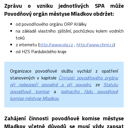
Zprávu o vzniku jednotlivých SPA může
Povodňový orgán městyse Mladkov obdržet:
od povodňového orgánu ORP Králíky
na základě vlastního zjištění, pochůzkou kolem vodních
toků
z internetu (
http://www.pla.cz
,
http://www.chmi.cz
)
od HZS Pardubického kraje
Organizace povodňové služby vychází z opatření
stanovených v kapitole
Činnosti povodňového orgánu
při nebezpečí povodně a při povodni
, ze
Statutu
povodňové komise
a
Jednacího řádu povodňové
komise městyse Mladkov.
Zahájení činnosti povodňové komise městyse
Mladkov včetně důvodů se musí vždy zapsat