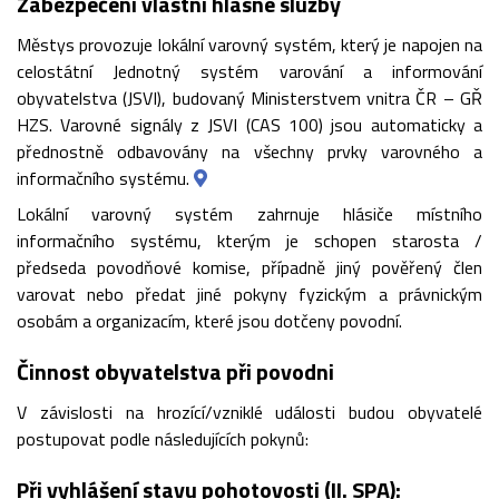
Zabezpečení vlastní hlásné služby
Městys provozuje lokální varovný systém, který je napojen na
celostátní Jednotný systém varování a informování
obyvatelstva (JSVI), budovaný Ministerstvem vnitra ČR – GŘ
HZS. Varovné signály z JSVI (CAS 100) jsou automaticky a
přednostně odbavovány na všechny prvky varovného a
informačního systému.
Lokální varovný systém zahrnuje hlásiče místního
informačního systému, kterým je schopen starosta /
předseda povodňové komise, případně jiný pověřený člen
varovat nebo předat jiné pokyny fyzickým a právnickým
osobám a organizacím, které jsou dotčeny povodní.
Činnost obyvatelstva při povodni
V závislosti na hrozící/vzniklé události budou obyvatelé
postupovat podle následujících pokynů:
Při vyhlášení stavu pohotovosti (II. SPA):