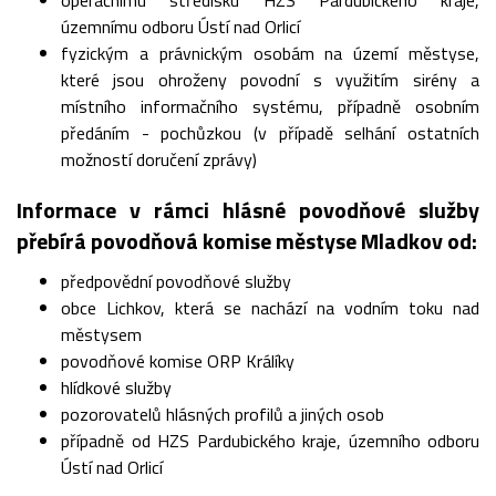
operačnímu středisku HZS Pardubického kraje,
územnímu odboru Ústí nad Orlicí
fyzickým a právnickým osobám na území městyse,
které jsou ohroženy povodní s využitím sirény a
místního informačního systému, případně osobním
předáním - pochůzkou (v případě selhání ostatních
možností doručení zprávy)
Informace v rámci hlásné povodňové služby
přebírá povodňová komise městyse Mladkov od:
předpovědní povodňové služby
obce Lichkov, která se nachází na vodním toku nad
městysem
povodňové komise ORP Králíky
hlídkové služby
pozorovatelů hlásných profilů a jiných osob
případně od HZS Pardubického kraje, územního odboru
Ústí nad Orlicí