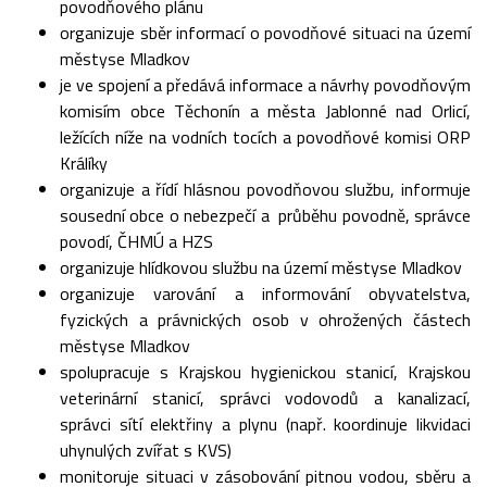
povodňového plánu
organizuje sběr informací o povodňové situaci na území
městyse Mladkov
je ve spojení a předává informace a návrhy povodňovým
komisím obce Těchonín a města Jablonné nad Orlicí,
ležících níže na vodních tocích a povodňové komisi ORP
Králíky
organizuje a řídí hlásnou povodňovou službu, informuje
sousední obce o nebezpečí a průběhu povodně, správce
povodí, ČHMÚ a HZS
organizuje hlídkovou službu na území městyse Mladkov
organizuje varování a informování obyvatelstva,
fyzických a právnických osob v ohrožených částech
městyse Mladkov
spolupracuje s Krajskou hygienickou stanicí, Krajskou
veterinární stanicí, správci vodovodů a kanalizací,
správci sítí elektřiny a plynu (např. koordinuje likvidaci
uhynulých zvířat s KVS)
monitoruje situaci v zásobování pitnou vodou, sběru a