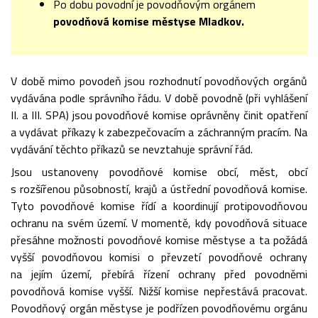
Po dobu povodní je povodňovým orgánem
povodňová komise městyse Mladkov.
V době mimo povodeň jsou rozhodnutí povodňových orgánů
vydávána podle správního řádu. V době povodně (při vyhlášení
II. a III. SPA) jsou povodňové komise oprávněny činit opatření
a vydávat příkazy k zabezpečovacím a záchranným pracím. Na
vydávání těchto příkazů se nevztahuje správní řád.
Jsou ustanoveny povodňové komise obcí, měst, obcí
s rozšířenou působností, krajů a ústřední povodňová komise.
Tyto povodňové komise řídí a koordinují protipovodňovou
ochranu na svém území. V momentě, kdy povodňová situace
přesáhne možnosti povodňové komise městyse a ta požádá
vyšší povodňovou komisi o převzetí povodňové ochrany
na jejím území, přebírá řízení ochrany před povodněmi
povodňová komise vyšší. Nižší komise nepřestává pracovat.
Povodňový orgán městyse je podřízen povodňovému orgánu