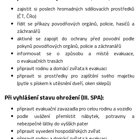
zajistit si poslech hromadných sdělovacích prostředků
(ČT, ČRo)
řídit se příkazy povodňových orgánů, policie, hasičů a
záchranářů
aktivně se zapojit do ochrany před povodní podle
pokynů povodňových orgánů, policie a záchranářů
informovat se o způsobu a místě evakuace,
o evakuačních trasách
připravit rodinu a domácí zvířata k evakuaci
připravit si prostředky pro zajištění svého majetku
(pytle s pískem k utěsnění dveří, oken sklepů)
Při vyhlášení stavu ohrožení (III. SPA):
připravit evakuační zavazadla pro celou rodinu a vozidlo
podle uvážení přemístit nábytek, potraviny a
nebezpečné látky do vyšších pater
připravit vyvedení hospodářských zvířat
připravit rodinu a domácí zvířata k evakuaci