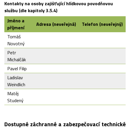
Kontakty na osoby zajišťující hlídkovou povodňovou
službu (dle kapitoly 3.5.4)
Jméno a
Adresa (neveřejná)
Telefon (neveřejný)
příjmení
Tomáš
Novotný
Petr
Michalčák
Pavel Filip
Ladislav
Weindlich
Matěj
Studený
Dostupné záchranné a zabezpečovací technické