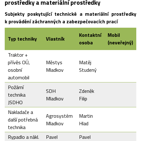
prostředky a materiální prostředky
Subjekty poskytující technické a materiální prostředky
k provádění záchranných a zabezpečovacích prací
Kontaktní
Mobil
Typ techniky
Vlastník
osoba
(neveřejný)
Traktor +
přívěs OÚ,
Městys
Matěj
osobní
Mladkov
Studený
automobil
Požární
SDH
Zdeněk
technika
Mladkov
Filip
JSDHO
Nakladače a
Agrosystém
Martin
další potřebná
Mladkov
Hlad
technika
Rypadlo a nákl.
Pavel
Pavel