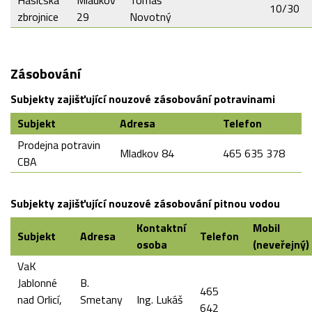
Hasičská
Mladkov
Tomáš
10/30
zbrojnice
29
Novotný
Zásobování
Subjekty zajišťující nouzové zásobování potravinami
Subjekt
Adresa
Telefon
Prodejna potravin
Mladkov 84
465 635 378
CBA
Subjekty zajišťující nouzové zásobování pitnou vodou
Kontaktní
Mobil
Subjekt
Adresa
Telefon
osoba
(neveřejný)
VaK
Jablonné
B.
465
nad Orlicí,
Smetany
Ing. Lukáš
642