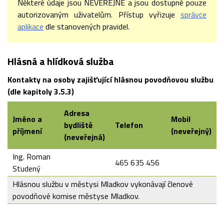
Některé údaje jsou NEVEŘEJNÉ a jsou dostupné pouze
autorizovaným uživatelům. Přístup vyřizuje
správce
aplikace
dle stanovených pravidel.
Hlásná a hlídková služba
Kontakty na osoby zajišťující hlásnou povodňovou službu
(dle kapitoly 3.5.3)
Adresa
Jméno a
Mobil
bydliště
Telefon
příjmení
(neveřejný)
(neveřejná)
Ing. Roman
465 635 456
Studený
Hlásnou službu v městysi Mladkov vykonávají členové
povodňové komise městyse Mladkov.