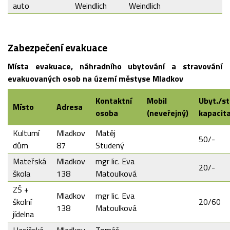
auto
Weindlich
Weindlich
Zabezpečení evakuace
Místa evakuace, náhradního ubytování a stravování
evakuovaných osob na území městyse Mladkov
Kontaktní
Mobil
Ubyt./st
Místo
Adresa
osoba
(neveřejný)
kapacit
Kulturní
Mladkov
Matěj
50/-
dům
87
Studený
Mateřská
Mladkov
mgr lic. Eva
20/-
škola
138
Matoulková
ZŠ +
Mladkov
mgr lic. Eva
školní
20/60
138
Matoulková
jídelna