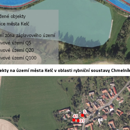
ekty na území města Kelč v oblasti rybniční soustavy Chmelní