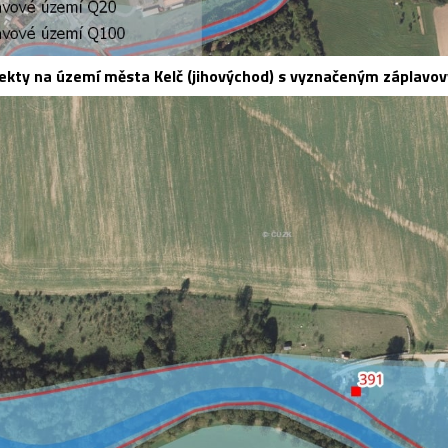
ekty na území města Kelč (jihovýchod) s vyznačeným záplav