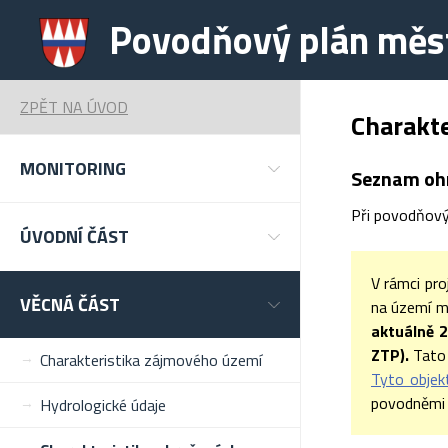
Povodňový plán měst
ZPĚT NA ÚVOD
Charakte
MONITORING
Seznam oh
Při povodňovýc
ÚVODNÍ ČÁST
V rámci pr
VĚCNÁ ČÁST
na území m
aktuálně 2
ZTP).
Tato 
Charakteristika zájmového území
Tyto objek
povodněmi 
Hydrologické údaje