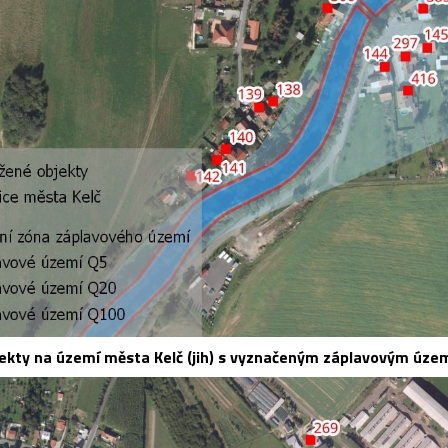
ekty na území města Kelč (jih) s vyznačeným záplavovým úze