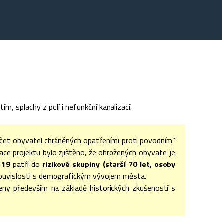
, splachy z polí i nefunkční kanalizací.
čet obyvatel chráněných opatřeními proti povodním“
zace projektu bylo zjištěno, že ohrožených obyvatel je
o 19
patří do
rizikové skupiny (starší 70 let, osoby
 souvislosti s demografickým vývojem města.
ny především na základě historických zkušeností s