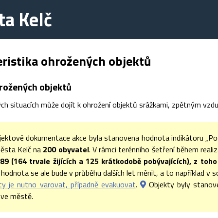
a Kelč
ristika ohrožených objektů
rožených objektů
h situacích může dojít k ohrožení objektů srážkami, zpětným vzdutím
ojektové dokumentace akce byla stanovena hodnota indikátoru „Po
ěsta Kelč na
200 obyvatel
. V rámci terénního šetření během reali
89 (164 trvale žijících a 125 krátkodobě pobývajících), z toh
hodnota se ale bude v průběhu dalších let měnit, a to například v
ty je nutno varovat, případně evakuovat
.
Objekty byly stanove
ve městě.