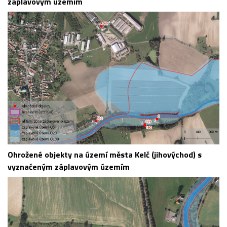
záplavovým územím
Ohrožené objekty na území města Kelč (jihovýchod) s
vyznačeným záplavovým územím