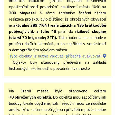
hodnota indikátoru „Počet obyvatel chráněných
opatřeními proti povodním“ na území města Kelč na
200 obyvatel
. V rámci terénního šetření během
realizace projektu bylo zjištěno, že ohrožených obyvatel
je
aktuálně 289 (164 trvale žijících a 125 krátkodobě
pobývajících), z toho 19
patří do
rizikové skupiny
(starší 70 let, osoby ZTP).
Tato hodnota se ale bude v
průběhu dalších let měnit, a to například v souvislosti
s demografickým vývojem města.
Tyto objekty je nutno varovat, případně evakuovat
.
Objekty byly stanoveny především na základě
historických zkušeností s povodněmi ve městě.
Na území města bylo stanoveno celkem
70 ohrožených objektů
. Do objektů jsou započítány jak
budovy trvale obydlené, tak i výrobní nebo zemědělské
areály. Tyto ucelené areály jsou i při větším počtu budov