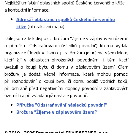
Nejbližší umístění oblastních spolků Českého červeného kříže
a kontaktní informace:
Adresář oblastních spolků Českého červeného
kříže
(interaktivní mapa)
Dále jsou zde k dispozici brožura "Žijeme v záplavovém území"
a příručka "Odstraňování následků povodní", kterou vydala
organizace Člověk v tísni o. p. s. Brožura je určena všem lidem,
kteří žijí v oblastech ohrožených povodněmi, i těm, kteří
uvažují o koupi bytu či domu v záplavovém území. Cílem
brožury je dodat věcné informace, které mohou pomoci
při rozhodování o koupi bytu či domu poblíž vodních toků,
při ochraně před negativními dopady povodní v záplavových
územích a při zvládání již nastalé povodně.
Příručka "Odstraňování následků povodní"
Brožura "Žijeme v záplavovém území"
© 2010 - 2026 Provozovatel ENVIPARTNER, s.r.o.