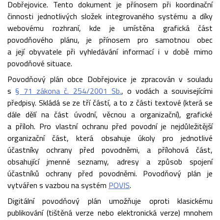
Dobřejovice. Tento dokument je přínosem při koordinační
činnosti jednotlivých složek integrovaného systému a díky
webovému rozhraní, kde je umístěna grafická část
povodňového plánu, je přínosem pro samotnou obec
a její obyvatele při vyhledávání informací i v době mimo
povodňové situace.
Povodňový plán obce Dobřejovice je zpracován v souladu
s
§ 71 zákona č. 254/2001 Sb.
, o vodách a souvisejícími
předpisy. Skládá se ze tří částí, a to z části textové (která se
dále dělí na část úvodní, věcnou a organizační), grafické
a příloh. Pro vlastní ochranu před povodní je nejdůležitější
organizační část, která obsahuje úkoly pro jednotlivé
účastníky ochrany před povodněmi, a přílohová část,
obsahující jmenné seznamy, adresy a způsob spojení
účastníků ochrany před povodněmi. Povodňový plán je
vytvářen s vazbou na systém
POVIS
.
Digitální povodňový plán umožňuje oproti klasickému
publikování (tištěná verze nebo elektronická verze) mnohem