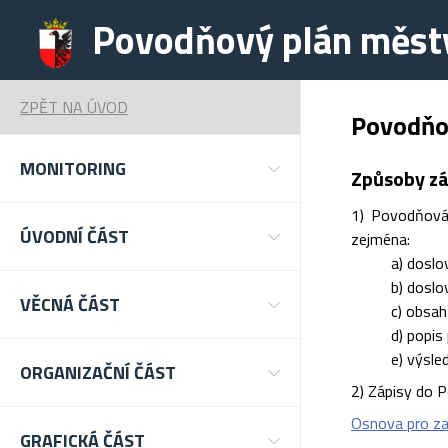
Povodňový plán městy
ZPĚT NA ÚVOD
Povodňo
MONITORING
Způsoby zá
1) Povodňová 
ÚVODNÍ ČÁST
zejména:
a) doslovné z
b) doslovné z
VĚCNÁ ČÁST
c) obsah p
d) popis pr
e) výsledky
ORGANIZAČNÍ ČÁST
2) Zápisy do 
Osnova pro za
GRAFICKÁ ČÁST