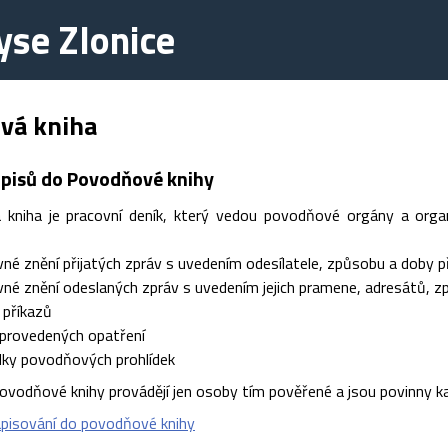
se Zlonice
vá kniha
pisů do Povodňové knihy
kniha je pracovní deník, který vedou povodňové orgány a organiz
nění přijatých zpráv s uvedením odesílatele, způsobu a doby př
nění odeslaných zpráv s uvedením jejich pramene, adresátů, zp
říkazů
ovedených opatření
 povodňových prohlídek
Povodňové knihy provádějí jen osoby tím pověřené a jsou povinny k
pisování do povodňové knihy