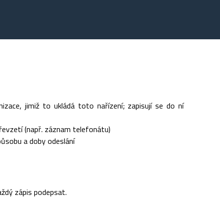
ace, jimiž to ukládá toto nařízení; zapisují se do ní
evzetí (např. záznam telefonátu)
ůsobu a doby odeslání
aždý zápis podepsat.