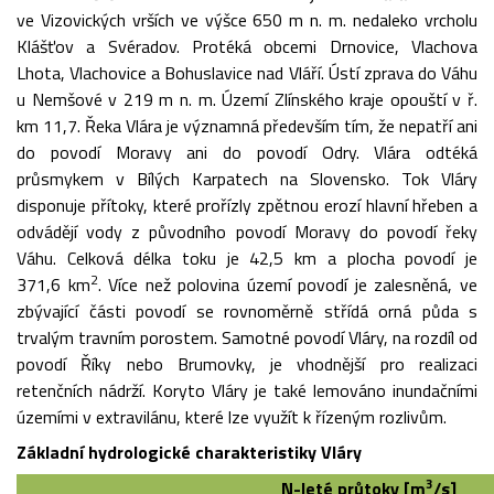
ve Vizovických vrších ve výšce 650 m n. m. nedaleko vrcholu
Klášťov a Svéradov. Protéká obcemi Drnovice, Vlachova
Lhota, Vlachovice a Bohuslavice nad Vláří. Ústí zprava do Váhu
u Nemšové v 219 m n. m. Území Zlínského kraje opouští v ř.
km 11,7. Řeka Vlára je významná především tím, že nepatří ani
do povodí Moravy ani do povodí Odry. Vlára odtéká
průsmykem v Bílých Karpatech na Slovensko. Tok Vláry
disponuje přítoky, které prořízly zpětnou erozí hlavní hřeben a
odvádějí vody z původního povodí Moravy do povodí řeky
Váhu. Celková délka toku je 42,5 km a plocha povodí je
2
371,6 km
. Více než polovina území povodí je zalesněná, ve
zbývající části povodí se rovnoměrně střídá orná půda s
trvalým travním porostem. Samotné povodí Vláry, na rozdíl od
povodí Říky nebo Brumovky, je vhodnější pro realizaci
retenčních nádrží. Koryto Vláry je také lemováno inundačními
územími v extravilánu, které lze využít k řízeným rozlivům.
Základní hydrologické charakteristiky Vláry
3
N-leté průtoky [m
/s]