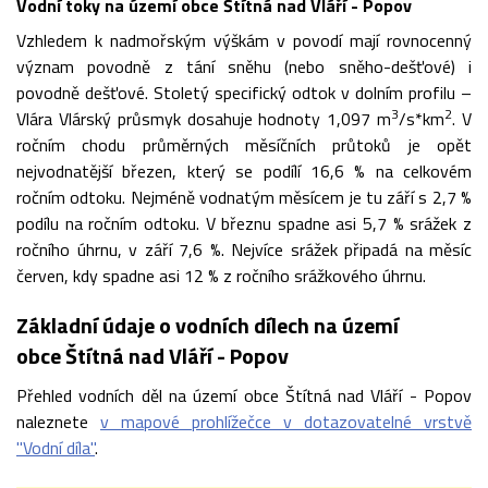
Vodní toky na území obce Štítná nad Vláří - Popov
Vzhledem k nadmořským výškám v povodí mají rovnocenný
význam povodně z tání sněhu (nebo sněho-dešťové) i
povodně dešťové. Stoletý specifický odtok v dolním profilu –
3
2
Vlára Vlárský průsmyk dosahuje hodnoty 1,097 m
/s*km
. V
ročním chodu průměrných měsíčních průtoků je opět
nejvodnatější březen, který se podílí 16,6 % na celkovém
ročním odtoku. Nejméně vodnatým měsícem je tu září s 2,7 %
podílu na ročním odtoku. V březnu spadne asi 5,7 % srážek z
ročního úhrnu, v září 7,6 %. Nejvíce srážek připadá na měsíc
červen, kdy spadne asi 12 % z ročního srážkového úhrnu.
Základní údaje o vodních dílech na území
obce Štítná nad Vláří - Popov
Přehled vodních děl na území obce Štítná nad Vláří - Popov
naleznete
v mapové prohlížečce v dotazovatelné vrstvě
"Vodní díla"
.