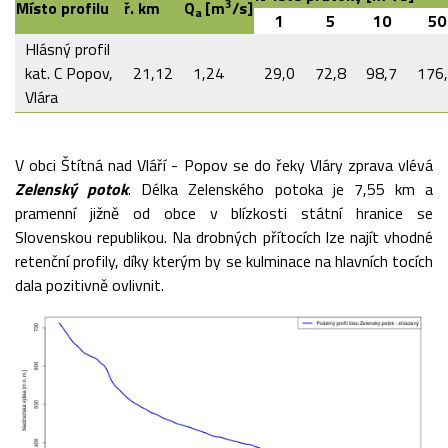
3
Místo profilu
ř. km
Q
[m
/s]
a
1
5
10
50
Hlásný profil
kat. C Popov,
21,12
1,24
29,0
72,8
98,7
176
Vlára
V obci Štítná nad Vláří - Popov se do řeky Vláry zprava vlévá
Zelenský potok
. Délka Zelenského potoka je 7,55 km a
pramenní jižně od obce v blízkosti státní hranice se
Slovenskou republikou. Na drobných přítocích lze najít vhodné
retenční profily, díky kterým by se kulminace na hlavních tocích
dala pozitivně ovlivnit.