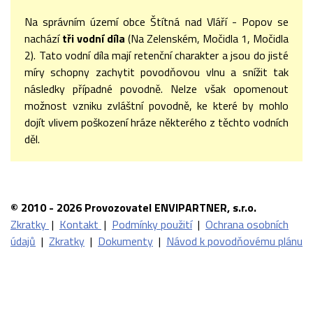
Na správním území obce Štítná nad Vláří - Popov se
nachází
tři vodní díla
(Na Zelenském, Močidla 1, Močidla
2). Tato vodní díla mají retenční charakter a jsou do jisté
míry schopny zachytit povodňovou vlnu a snížit tak
následky případné povodně. Nelze však opomenout
možnost vzniku zvláštní povodně, ke které by mohlo
dojít vlivem poškození hráze některého z těchto vodních
děl.
© 2010 - 2026 Provozovatel ENVIPARTNER, s.r.o.
Zkratky
|
Kontakt
|
Podmínky použití
|
Ochrana osobních
údajů
|
Zkratky
|
Dokumenty
|
Návod k povodňovému plánu