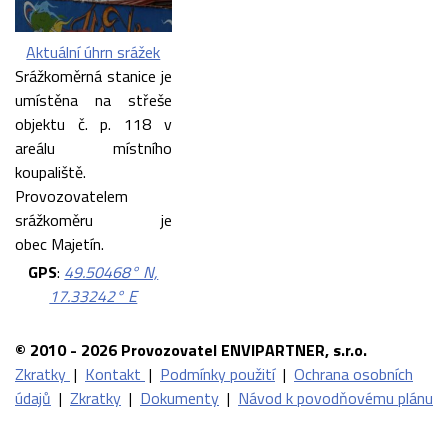
Aktuální úhrn srážek
Srážkoměrná stanice je
umístěna na střeše
objektu č. p. 118 v
areálu místního
koupaliště.
Provozovatelem
srážkoměru je
obec Majetín.
GPS
:
49.50468° N,
17.33242° E
© 2010 - 2026 Provozovatel ENVIPARTNER, s.r.o.
Zkratky
|
Kontakt
|
Podmínky použití
|
Ochrana osobních
údajů
|
Zkratky
|
Dokumenty
|
Návod k povodňovému plánu