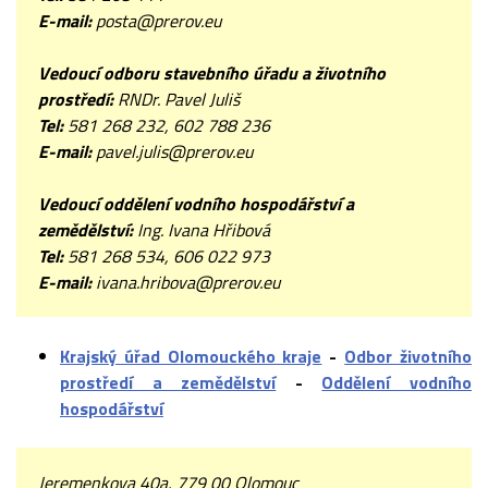
E-mail:
posta@prerov.eu
Vedoucí odboru stavebního úřadu a životního
prostředí:
RNDr. Pavel Juliš
Tel:
581 268 232, 602 788 236
E-mail:
pavel.julis@prerov.eu
Vedoucí oddělení vodního hospodářství a
zemědělství:
Ing. Ivana Hřibová
Tel:
581 268 534, 606 022 973
E-mail:
ivana.hribova@prerov.eu
Krajský úřad Olomouckého kraje
-
Odbor životního
prostředí a zemědělství
-
Oddělení vodního
hospodářství
Jeremenkova 40a, 779 00 Olomouc