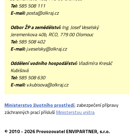
Tel:
585 508 111
E-mail:
posta@olkraj.cz
Odbor ŽP
a zemědělství:
Ing. Josef Veselský
Jeremenkova 40b, RCO, 779 00 Olomouc
Tel:
585 508 402
E-mail:
j.veselsky@olkraj.cz
Oddělení
vodního hospodářství:
Vladimíra Kresáč
Kubišová
Tel:
585 508 630
E-mail:
v.kubisova@olkraj.cz
Ministerstvo životního prostředí
; zabezpečení přípravy
záchranných prací přísluší
Ministerstvu vnitra
© 2010 - 2026 Provozovatel ENVIPARTNER, s.r.o.