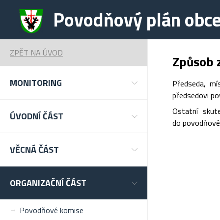
Povodňový plán obce
ZPĚT NA ÚVOD
Způsob z
MONITORING
Předseda, mí
předsedovi pov
Ostatní skut
ÚVODNÍ ČÁST
do povodňovéh
VĚCNÁ ČÁST
ORGANIZAČNÍ ČÁST
Povodňové komise