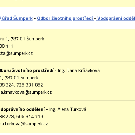
ý úřad Šumperk
-
Odbor životního prostředí
-
Vodoprávní odděl
ru 1, 787 01 Šumperk
88 111
ta@sumperk.cz
boru životního prostředí -
Ing. Dana Krňávková
31, 787 01 Šumperk
88 324, 725 331 852
na.krnavkova@sumperk.cz
odoprávního oddělení
- Ing. Alena Turková
88 228, 606 314 719
na.turkova@sumperk.cz