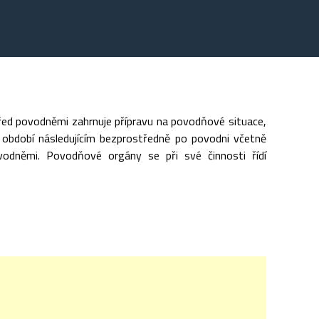
řed povodněmi zahrnuje přípravu na povodňové situace,
v období následujícím bezprostředně po povodni včetně
ovodněmi. Povodňové orgány se při své činnosti řídí