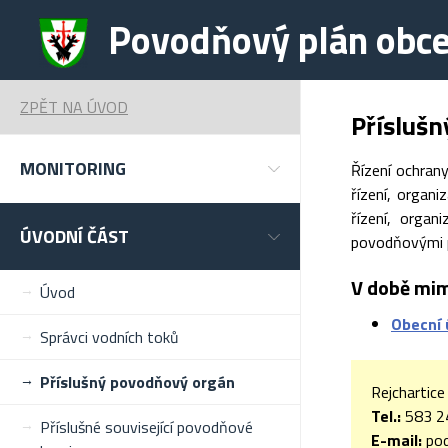
Povodňový plán obce
ZPĚT NA ÚVOD
Přísluš
MONITORING
Řízení ochran
řízení, organ
řízení, organ
ÚVODNÍ ČÁST
povodňovými p
V době mim
Úvod
Obecní 
Správci vodních toků
Příslušný povodňový orgán
Rejchartic
Tel.:
583 24
Příslušné související povodňové
E-mail:
pod