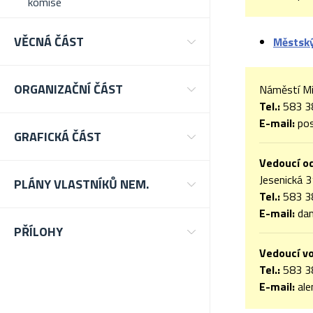
komise
VĚCNÁ ČÁST
Městsk
ORGANIZAČNÍ ČÁST
Náměstí Mí
Tel.:
583 3
E-mai
l:
pos
GRAFICKÁ ČÁST
Vedoucí od
Jesenická 
PLÁNY VLASTNÍKŮ NEM.
Tel.:
583 3
E-mail:
da
PŘÍLOHY
Vedoucí v
Tel.:
583 3
E-mail:
ale