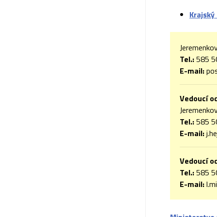
Krajský
Jeremenkov
Tel.:
585 5
E-mail:
pos
Vedoucí od
Jeremenkov
Tel.:
585 5
E-mail:
j.h
Vedoucí o
Tel.:
585 5
E-mail:
l.m