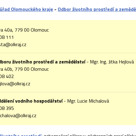
 úřad Olomouckého kraje
-
Odbor životního prostředí a zemědě
a 40a, 779 00 Olomouc
08 111
ta@olkraj.cz
boru životního prostředí a zemědělství
- Mgr. Ing. Jitka Hejlová
a 40b, 779 00 Olomouc
08 402
ejlova@olkraj.cz
ddělení vodního hospodářství
- Mgr. Lucie Michalová
08 395
ichalova@olkraj.cz