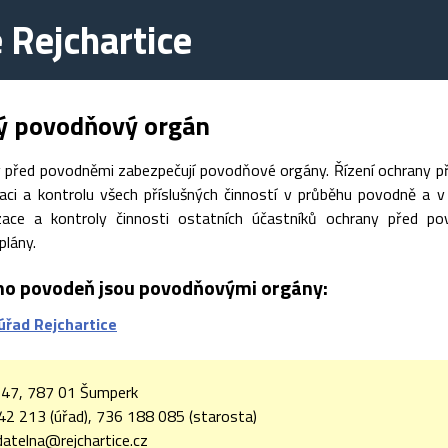
 Rejchartice
ný povodňový orgán
y před povodněmi zabezpečují povodňové orgány. Řízení ochrany p
izaci a kontrolu všech příslušných činností v průběhu povodně a 
izace a kontroly činnosti ostatních účastníků ochrany před p
lány.
o povodeň jsou povodňovými orgány:
úřad Rejchartice
e 47, 787 01 Šumperk
2 213 (úřad), 736 188 085 (starosta)
atelna@rejchartice.cz