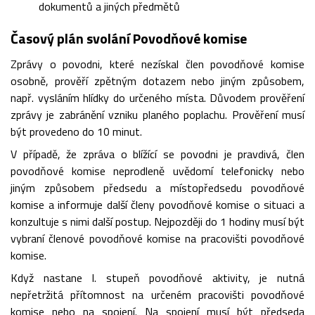
dokumentů a jiných předmětů
Časový plán svolání Povodňové komise
Zprávy o povodni, které nezískal člen povodňové komise
osobně, prověří zpětným dotazem nebo jiným způsobem,
např. vysláním hlídky do určeného místa. Důvodem prověření
zprávy je zabránění vzniku planého poplachu. Prověření musí
být provedeno do 10 minut.
V případě, že zpráva o blížící se povodni je pravdivá, člen
povodňové komise neprodleně uvědomí telefonicky nebo
jiným způsobem předsedu a místopředsedu povodňové
komise a informuje další členy povodňové komise o situaci a
konzultuje s nimi další postup. Nejpozději do 1 hodiny musí být
vybraní členové povodňové komise na pracovišti povodňové
komise.
Když nastane I. stupeň povodňové aktivity, je nutná
nepřetržitá přítomnost na určeném pracovišti povodňové
komise nebo na spojení. Na spojení musí být předseda