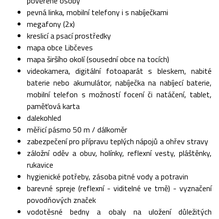
pověřené osoby
pevná linka, mobilní telefony i s nabíječkami
megafony (2x)
kreslicí a psací prostředky
mapa obce Libčeves
mapa širšího okolí (sousední obce na tocích)
videokamera, digitální fotoaparát s bleskem, nabité
baterie nebo akumulátor, nabíječka na nabíjecí baterie,
mobilní telefon s možností focení či natáčení, tablet,
paměťová karta
dalekohled
měřicí pásmo 50 m / dálkoměr
zabezpečení pro přípravu teplých nápojů a ohřev stravy
záložní oděv a obuv, holínky, reflexní vesty, pláštěnky,
rukavice
hygienické potřeby, zásoba pitné vody a potravin
barevné spreje (reflexní - viditelné ve tmě) - vyznačení
povodňových značek
vodotěsné bedny a obaly na uložení důležitých