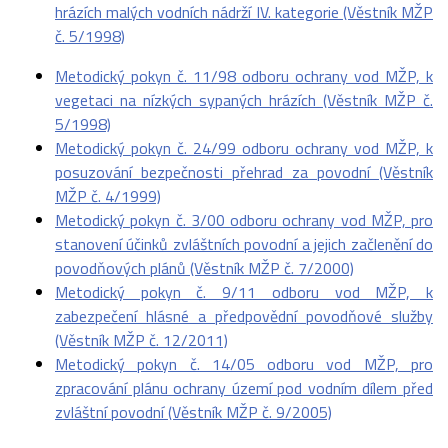
hrázích malých vodních nádrží IV. kategorie (Věstník MŽP
č. 5/1998)
Metodický pokyn č. 11/98 odboru ochrany vod MŽP, k
vegetaci na nízkých sypaných hrázích (Věstník MŽP č.
5/1998)
Metodický pokyn č. 24/99 odboru ochrany vod MŽP, k
posuzování bezpečnosti přehrad za povodní (Věstník
MŽP č. 4/1999)
Metodický pokyn č. 3/00 odboru ochrany vod MŽP, pro
stanovení účinků zvláštních povodní a jejich začlenění do
povodňových plánů (Věstník MŽP č. 7/2000)
Metodický pokyn č. 9/11 odboru vod MŽP, k
zabezpečení hlásné a předpovědní povodňové služby
(Věstník MŽP č. 12/2011)
Metodický pokyn č. 14/05 odboru vod MŽP, pro
zpracování plánu ochrany území pod vodním dílem před
zvláštní povodní (Věstník MŽP č. 9/2005)