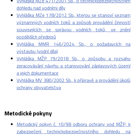
Vyhláška MZe 471/2001 Sb., o technickobezpečnostním
dohledu nad vodními díly
Vyhláška MZe 178/2012 Sb., kterou se stanoví seznam
významných vodních toků a způsob provádění činností
souvisejících se správou vodních toků, ve znění
pozdějších předpisů
Vyhláška MMR 146/2024 Sb., o požadavcích na
výstavbu (vodní díla)
Vyhláška MŽP 79/2018 Sb., o způsobu a rozsahu
zpracovávání návrhu a stanovování záplavových území
a jejich dokumentace
Vyhláška MV 380/2002 Sb., k přípravě a provádění úkolů
ochrany obyvatelstva
Metodické pokyny
Metodický pokyn č. 10/98 odboru ochrany vod MŽP, k
zabezpečení technickobezpečnostního dohledu na