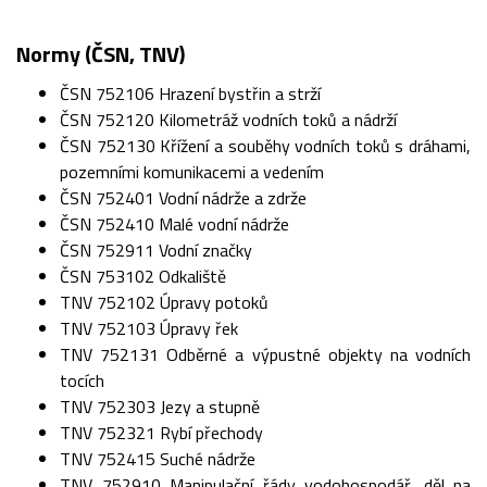
Normy (ČSN, TNV)
ČSN 752106 Hrazení bystřin a strží
ČSN 752120 Kilometráž vodních toků a nádrží
ČSN 752130 Křížení a souběhy vodních toků s dráhami,
pozemními komunikacemi a vedením
ČSN 752401 Vodní nádrže a zdrže
ČSN 752410 Malé vodní nádrže
ČSN 752911 Vodní značky
ČSN 753102 Odkaliště
TNV 752102 Úpravy potoků
TNV 752103 Úpravy řek
TNV 752131 Odběrné a výpustné objekty na vodních
tocích
TNV 752303 Jezy a stupně
TNV 752321 Rybí přechody
TNV 752415 Suché nádrže
TNV 752910 Manipulační řády vodohospodář. děl na