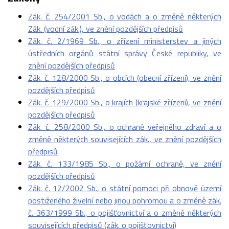
Zák. č. 254/2001 Sb., o vodách a o změně některých
Zák. (vodní zák.), ve znění pozdějších předpisů
Zák. č. 2/1969 Sb., o zřízení ministerstev a jiných
ústředních orgánů státní správy České republiky, ve
znění pozdějších předpisů
Zák. č. 128/2000 Sb., o obcích (obecní zřízení), ve znění
pozdějších předpisů
Zák. č. 129/2000 Sb., o krajích (krajské zřízení), ve znění
pozdějších předpisů
Zák. č. 258/2000 Sb., o ochraně veřejného zdraví a o
změně některých souvisejících zák., ve znění pozdějších
předpisů
Zák. č. 133/1985 Sb., o požární ochraně, ve znění
pozdějších předpisů
Zák. č. 12/2002 Sb., o státní pomoci při obnově území
postiženého živelní nebo jinou pohromou a o změně zák.
č. 363/1999 Sb., o pojišťovnictví a o změně některých
souvisejících předpisů (zák. o pojišťovnictví)