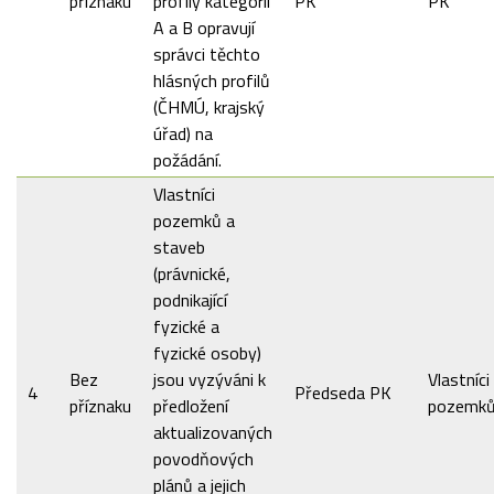
příznaku
profily kategorií
PK
PK
A a B opravují
správci těchto
hlásných profilů
(ČHMÚ, krajský
úřad) na
požádání.
Vlastníci
pozemků a
staveb
(právnické,
podnikající
fyzické a
fyzické osoby)
Bez
jsou vyzýváni k
Vlastníci
4
Předseda PK
příznaku
předložení
pozemk
aktualizovaných
povodňových
plánů a jejich