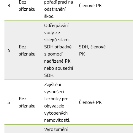
Bez
pořadí prací na
3
Členové PK
příznaku
odstranění
škod.
Odčerpávání
vody ze
sklepů silami
Bez
SDH případně
SDH, členové
4
příznaku
s pomocí
PK
nadřízené PK
nebo sousední
SDH.
Zajištění
vysoušecí
Bez
techniky pro
5
Členové PK
příznaku
obyvatele
vytopených
nemovitostí.
Vyrozumění