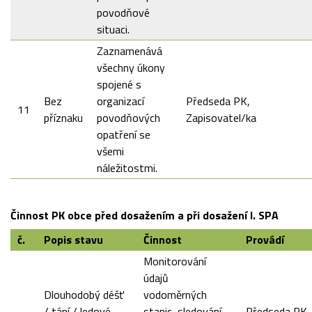
povodňové
situaci.
Zaznamenává
všechny úkony
spojené s
Bez
organizací
Předseda PK,
11
příznaku
povodňových
Zapisovatel/ka
opatření se
všemi
náležitostmi.
Činnost PK obce před dosažením a při dosažení I. SPA
č.
Popis stavu
Činnost
Provádí
Monitorování
údajů
Dlouhodobý déšť
vodoměrných
/ tání / ledové
stanic, sledování
Předseda PK,