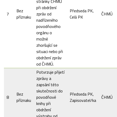
stránky ČHMÚ
při obdržení
Bez
Předseda PK,
7
zpráv od
ČHMÚ
příznaku
Celá PK
nadřízeného
povodňového
orgánu o
možné
zhoršující se
situaci nebo při
obdržení zpráv
od ČHMÚ.
Potvrzuje přijetí
zprávy a
zapsání této
skutečnosti do
Bez
Předseda PK,
8
povodňové
ČHMÚ
příznaku
Zapisovatel/ka
knihy při
obdržení
výstrahy od