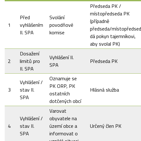
Předseda PK /
místopředseda PK
Před
Svolání
(případně
1
vyhlášením
povodňové
předseda/místopředse
II. SPA
komise
dá pokyn tajemníkovi,
aby svolal PK)
Dosažení
Vyhlášení II.
2
limitů pro
Předseda PK
SPA
II. SPA
Oznamuje se
Vyhlášení /
PK ORP, PK
3
stav II.
Hlásná služba
ostatních
SPA
dotčených obcí
Varovat
Vyhlášení /
obyvatele na
4
stav II.
území obce a
Určený člen PK
SPA
informovat o
vzniklé situaci