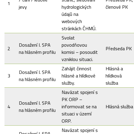
1
jevy
hydrologických
členové PK
údajů na
webových
stránkách ČHMÚ.
Svolat
Dosažení I. SPA
povodňovou
2
Předseda PK
na hlásném profilu
komisi – posoudit
vzniklou situaci.
Zahájit činnost
Hlásná a
Dosažení I. SPA
3
hlásné a hlídkové
hlídková
na hlásném profilu
služby.
služba
Navázat spojení s
PK ORP –
Dosažení I. SPA
4
informovat se na
Hlásná služba
na hlásném profilu
situaci v území
ORP.
Navázat spojení s
Dosažení I. SPA