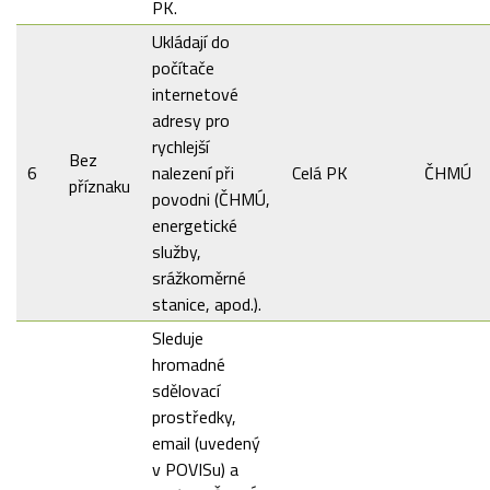
PK.
Ukládají do
počítače
internetové
adresy pro
rychlejší
Bez
6
nalezení při
Celá PK
ČHMÚ
příznaku
povodni (ČHMÚ,
energetické
služby,
srážkoměrné
stanice, apod.).
Sleduje
hromadné
sdělovací
prostředky,
email (uvedený
v POVISu) a