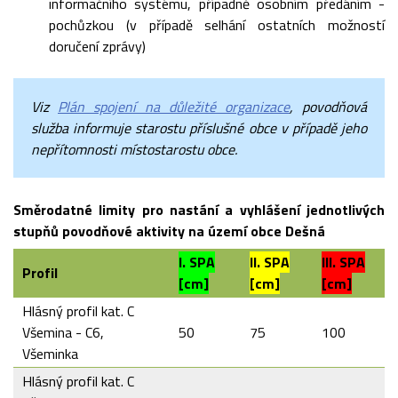
informačního systému, případně osobním předáním -
pochůzkou (v případě selhání ostatních možností
doručení zprávy)
Viz
Plán spojení na důležité organizace
, povodňová
služba informuje starostu příslušné obce v případě jeho
nepřítomnosti místostarostu obce.
Směrodatné limity pro nastání a vyhlášení jednotlivých
stupňů povodňové aktivity na území obce Dešná
I. SPA
II. SPA
III. SPA
Profil
[cm]
[cm]
[cm]
Hlásný profil kat. C
Všemina - C6,
50
75
100
Všeminka
Hlásný profil kat. C