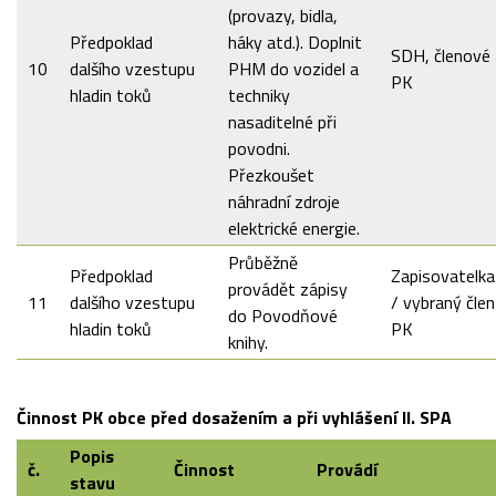
(provazy, bidla,
Předpoklad
háky atd.). Doplnit
SDH, členové
10
dalšího vzestupu
PHM do vozidel a
PK
hladin toků
techniky
nasaditelné při
povodni.
Přezkoušet
náhradní zdroje
elektrické energie.
Průběžně
Předpoklad
Zapisovatelka
provádět zápisy
11
dalšího vzestupu
/ vybraný člen
do Povodňové
hladin toků
PK
knihy.
Činnost PK obce před dosažením a při vyhlášení II. SPA
Popis
č.
Činnost
Provádí
stavu