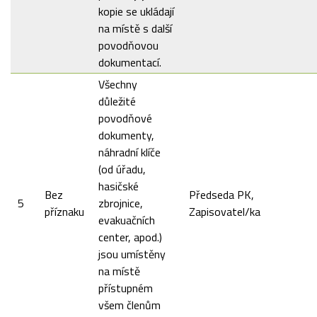
kopie se ukládají
na místě s další
povodňovou
dokumentací.
Všechny
důležité
povodňové
dokumenty,
náhradní klíče
(od úřadu,
hasičské
Bez
Předseda PK,
5
zbrojnice,
příznaku
Zapisovatel/ka
evakuačních
center, apod.)
jsou umístěny
na místě
přístupném
všem členům