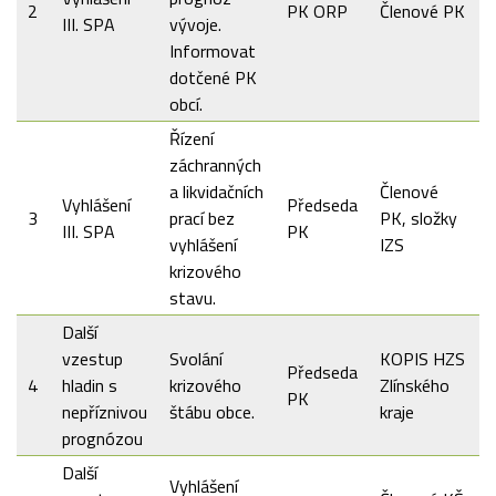
2
PK ORP
Členové PK
III. SPA
vývoje.
Informovat
dotčené PK
obcí.
Řízení
záchranných
a likvidačních
Členové
Vyhlášení
Předseda
3
prací bez
PK, složky
III. SPA
PK
vyhlášení
IZS
krizového
stavu.
Další
vzestup
Svolání
KOPIS HZS
Předseda
4
hladin s
krizového
Zlínského
PK
nepříznivou
štábu obce.
kraje
prognózou
Další
Vyhlášení