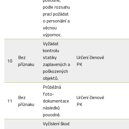
podle rozsahu
prací požádat
o personální a
věcnou
výpomoc.
Vyžádat
kontrolu
Bez
statiky
Určení členové
10
příznaku
zaplavených a
PK
poškozených
objektů.
Průběžná
foto-
Bez
Určení členové
11
dokumentace
příznaku
PK
následků
povodně.
Vyčíslení škod