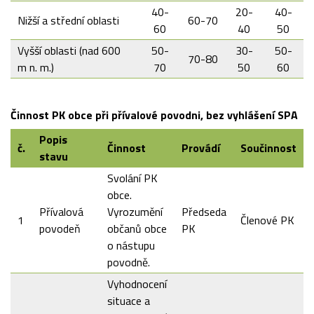
40-
20-
40-
Nižší a střední oblasti
60-70
60
40
50
Vyšší oblasti (nad 600
50-
30-
50-
70-80
m n. m.)
70
50
60
Činnost PK obce při přívalové povodni, bez vyhlášení SPA
Popis
č.
Činnost
Provádí
Součinnost
stavu
Svolání PK
obce.
Přívalová
Vyrozumění
Předseda
1
Členové PK
povodeň
občanů obce
PK
o nástupu
povodně.
Vyhodnocení
situace a