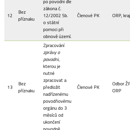
po povodni dle
zákona č.
Bez
12
12/2002 Sb.
Členové PK
ORP, kraj
příznaku
o státní
pomoci při
obnově území.
Zpracování
zprávy o
povodni
,
kterou je
nutné
zpracovat a
Bez
Odbor ŽP
13
předložit
Členové PK
příznaku
ORP
nadřízenému
povodňovému
orgánu do 3
měsíců od
ukončení
povodně.