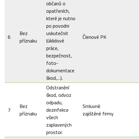
občanů o
opatřeních,
které je nutno
po povodni
Bez
uskutečnit
6
Členové PK
příznaku
(úklidové
práce,
bezpečnost,
foto-
dokumentace
škod,…).
Odstranění
škod, odvoz
odpadu,
Bez
Smluvně
7
dezinfekce
příznaku
zajištěné firmy
všech
zaplavených
prostor.