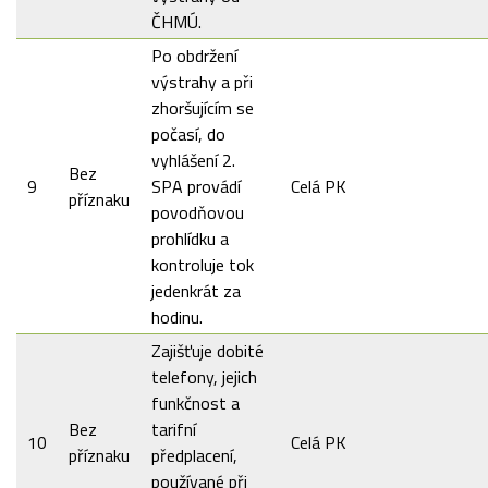
ČHMÚ.
Po obdržení
výstrahy a při
zhoršujícím se
počasí, do
vyhlášení 2.
Bez
9
SPA provádí
Celá PK
příznaku
povodňovou
prohlídku a
kontroluje tok
jedenkrát za
hodinu.
Zajišťuje dobité
telefony, jejich
funkčnost a
Bez
tarifní
10
Celá PK
příznaku
předplacení,
používané při