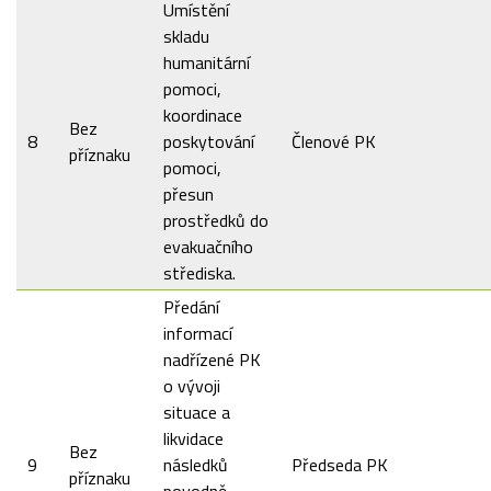
Umístění
skladu
humanitární
pomoci,
koordinace
Bez
8
poskytování
Členové PK
příznaku
pomoci,
přesun
prostředků do
evakuačního
střediska.
Předání
informací
nadřízené PK
o vývoji
situace a
likvidace
Bez
9
následků
Předseda PK
příznaku
povodně,