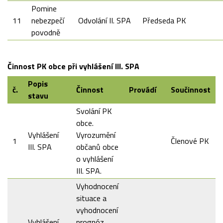
Pomine
11
nebezpečí
Odvolání II. SPA
Předseda PK
povodně
Činnost PK obce při vyhlášení III. SPA
Popis
č.
Činnost
Provádí
Součinnost
stavu
Svolání PK
obce.
Vyhlášení
Vyrozumění
1
Členové PK
III. SPA
občanů obce
o vyhlášení
III. SPA.
Vyhodnocení
situace a
vyhodnocení
Vyhlášení
prognóz