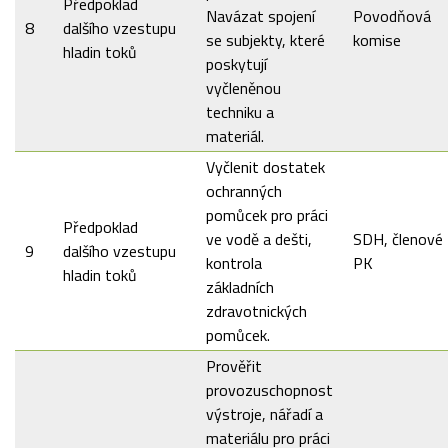
Předpoklad
Navázat spojení
Povodňová
8
dalšího vzestupu
se subjekty, které
komise
hladin toků
poskytují
vyčleněnou
techniku a
materiál.
Vyčlenit dostatek
ochranných
pomůcek pro práci
Předpoklad
ve vodě a dešti,
SDH, členové
9
dalšího vzestupu
kontrola
PK
hladin toků
základních
zdravotnických
pomůcek.
Prověřit
provozuschopnost
výstroje, nářadí a
materiálu pro práci