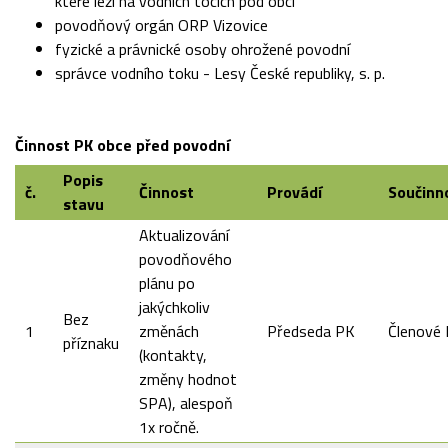
které leží na vodních tocích pod obcí
povodňový orgán ORP Vizovice
fyzické a právnické osoby ohrožené povodní
správce vodního toku - Lesy České republiky, s. p.
Činnost PK obce před povodní
Popis
č.
Činnost
Provádí
Součinn
stavu
Aktualizování
povodňového
plánu po
jakýchkoliv
Bez
1
změnách
Předseda PK
Členové
příznaku
(kontakty,
změny hodnot
SPA), alespoň
1x ročně.