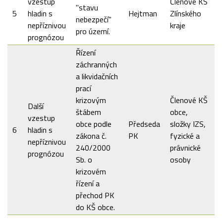
vzestup
Členové KŠ
"stavu
5
hladin s
Hejtman
Zlínského
nebezpečí"
nepříznivou
kraje
pro území.
prognózou
Řízení
záchranných
a likvidačních
prací
krizovým
Členové KŠ
Další
štábem
obce,
vzestup
obce podle
Předseda
složky IZS,
6
hladin s
zákona č.
PK
fyzické a
nepříznivou
240/2000
právnické
prognózou
Sb. o
osoby
krizovém
řízení a
přechod PK
do KŠ obce.