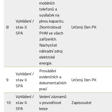
mobilních
telefonů a
vysílaček na
Vyhlášení /
plnou kapacitu.
8
stav II.
Zkontrolovat
Určený člen PK
SPA
PHM ve všech
zařízeních.
Nachystat
náhradní zdroj
elektrické
energie.
Provádění
Vyhlášení /
evidenčních a
9
stav II.
Určený člen PK
dokumentačních
SPA
prací
Vyhlášení /
Vedení záznamů
10
stav II.
v povodňové
Zapisovatel
SPA
knize