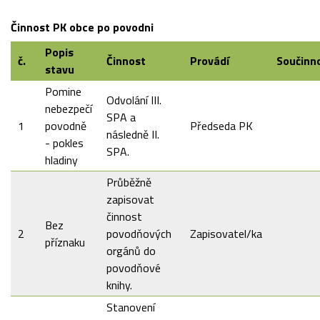
Činnost PK obce po povodni
Popis
č.
Činnost
Provádí
Součinn
stavu
Pomine
Odvolání III.
nebezpečí
SPA a
1
povodně
Předseda PK
následně II.
- pokles
SPA.
hladiny
Průběžně
zapisovat
činnost
Bez
2
povodňových
Zapisovatel/ka
příznaku
orgánů do
povodňové
knihy.
Stanovení