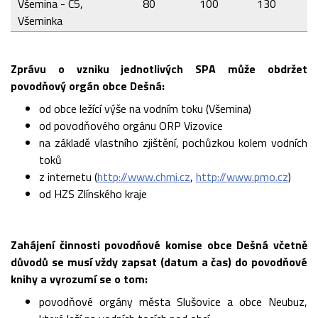
Všemina - C5,
80
100
130
Všeminka
Zprávu o vzniku jednotlivých SPA může obdržet
povodňový orgán obce Dešná:
od obce ležící výše na vodním toku (Všemina)
od povodňového orgánu ORP Vizovice
na základě vlastního zjištění, pochůzkou kolem vodních
toků
z internetu (
http://www.chmi.cz
,
http://www.pmo.cz
)
od HZS Zlínského kraje
Zahájení činnosti povodňové komise obce Dešná včetně
důvodů se musí vždy zapsat (datum a čas) do povodňové
knihy a vyrozumí se o tom:
povodňové orgány města Slušovice a obce Neubuz,