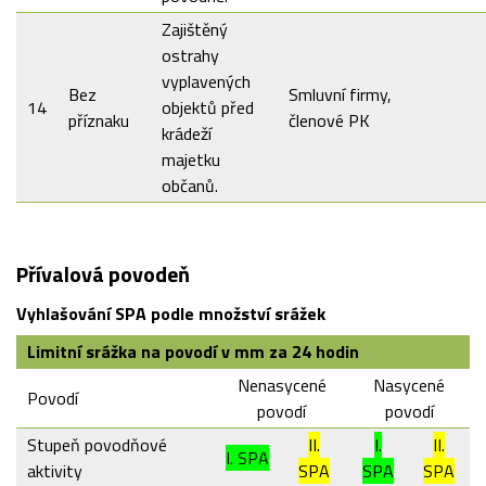
Zajištěný
ostrahy
vyplavených
Bez
Smluvní firmy,
14
objektů před
příznaku
členové PK
krádeží
majetku
občanů.
Přívalová povodeň
Vyhlašování SPA podle množství srážek
Limitní srážka na povodí v mm za 24 hodin
Nenasycené
Nasycené
Povodí
povodí
povodí
Stupeň povodňové
II.
I.
II.
I. SPA
aktivity
SPA
SPA
SPA