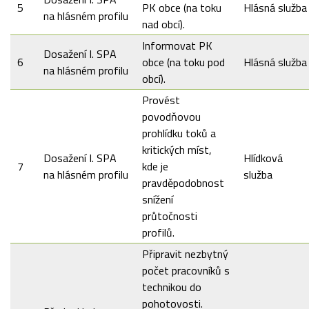
5
PK obce (na toku
Hlásná služba
na hlásném profilu
nad obcí).
Informovat PK
Dosažení I. SPA
6
obce (na toku pod
Hlásná služba
na hlásném profilu
obcí).
Provést
povodňovou
prohlídku toků a
kritických míst,
Dosažení I. SPA
Hlídková
7
kde je
na hlásném profilu
služba
pravděpodobnost
snížení
průtočnosti
profilů.
Připravit nezbytný
počet pracovníků s
technikou do
pohotovosti.