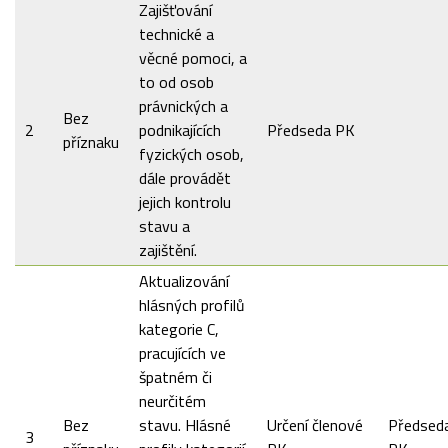
Zajišťování
technické a
věcné pomoci, a
to od osob
právnických a
Bez
2
podnikajících
Předseda PK
příznaku
fyzických osob,
dále provádět
jejich kontrolu
stavu a
zajištění.
Aktualizování
hlásných profilů
kategorie C,
pracujících ve
špatném či
neurčitém
Bez
stavu. Hlásné
Určení členové
Předsed
3