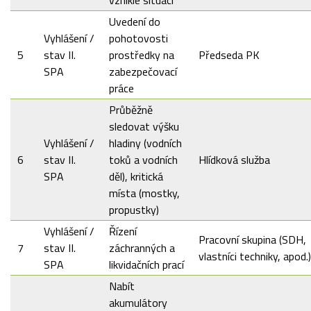
Uvedení do
Vyhlášení /
pohotovosti
5
stav II.
prostředky na
Předseda PK
SPA
zabezpečovací
práce
Průběžně
sledovat výšku
Vyhlášení /
hladiny (vodních
6
stav II.
toků a vodních
Hlídková služba
SPA
děl), kritická
místa (mostky,
propustky)
Vyhlášení /
Řízení
Pracovní skupina (SDH,
7
stav II.
záchranných a
vlastníci techniky, apod.)
SPA
likvidačních prací
Nabít
akumulátory