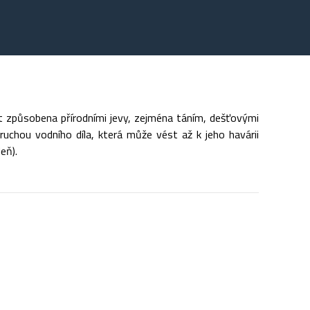
 způsobena přírodními jevy, zejména táním, dešťovými
uchou vodního díla, která může vést až k jeho havárii
eň).