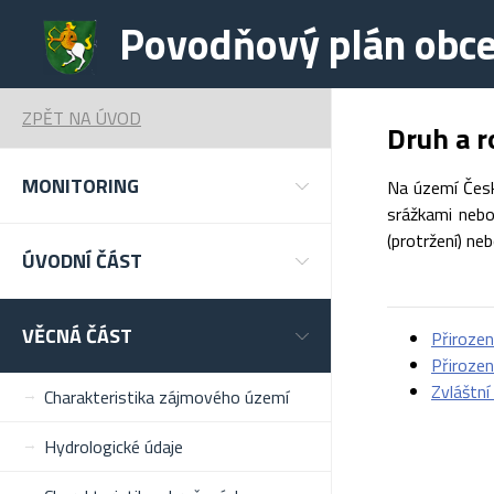
Povodňový plán obc
ZPĚT NA ÚVOD
Druh a r
MONITORING
Na území Česk
srážkami nebo
(protržení) ne
ÚVODNÍ ČÁST
VĚCNÁ ČÁST
Přiroze
Přiroze
Zvláštn
Charakteristika zájmového území
Hydrologické údaje