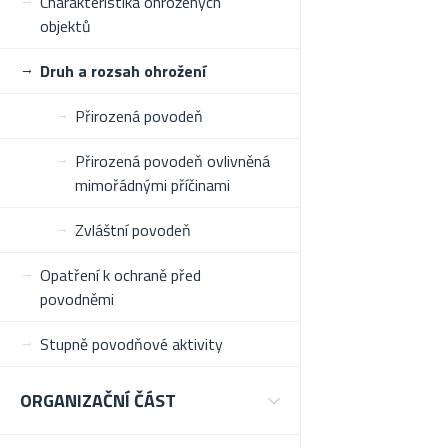
Charakteristika ohrožených
objektů
Druh a rozsah ohrožení
Přirozená povodeň
Přirozená povodeň ovlivněná
mimořádnými příčinami
Zvláštní povodeň
Opatření k ochraně před
povodněmi
Stupně povodňové aktivity
ORGANIZAČNÍ ČÁST