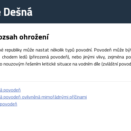
e Dešná
ozsah ohrožení
é republiky může nastat několik typů povodní. Povodeň může být
 chodem ledů (přirozená povodeň), nebo jinými vlivy, zejména por
bo nouzovým řešením kritické situace na vodním díle (zvláštní povod
ná povodeň
ná povodeň ovlivněná mimořádnými příčinami
í povodeň