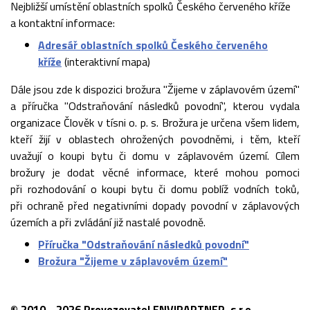
Nejbližší umístění oblastních spolků Českého červeného kříže
a kontaktní informace:
Adresář oblastních spolků Českého červeného
kříže
(interaktivní mapa)
Dále jsou zde k dispozici brožura "Žijeme v záplavovém území"
a příručka "Odstraňování následků povodní", kterou vydala
organizace Člověk v tísni o. p. s. Brožura je určena všem lidem,
kteří žijí v oblastech ohrožených povodněmi, i těm, kteří
uvažují o koupi bytu či domu v záplavovém území. Cílem
brožury je dodat věcné informace, které mohou pomoci
při rozhodování o koupi bytu či domu poblíž vodních toků,
při ochraně před negativními dopady povodní v záplavových
územích a při zvládání již nastalé povodně.
Příručka "Odstraňování následků povodní"
Brožura "Žijeme v záplavovém území"
© 2010 - 2026 Provozovatel ENVIPARTNER, s.r.o.