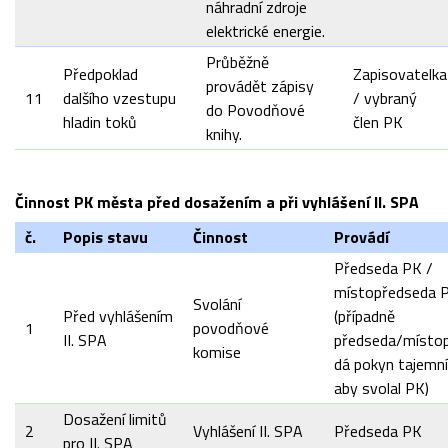
náhradní zdroje
elektrické energie.
Průběžně
Předpoklad
Zapisovatelka
provádět zápisy
11
dalšího vzestupu
/ vybraný
do Povodňové
hladin toků
člen PK
knihy.
Činnost PK města před dosažením a při vyhlášení II. SPA
č.
Popis stavu
Činnost
Provádí
Předseda PK /
místopředseda 
Svolání
Před vyhlášením
(případně
1
povodňové
II. SPA
předseda/místo
komise
dá pokyn tajemní
aby svolal PK)
Dosažení limitů
2
Vyhlášení II. SPA
Předseda PK
pro II. SPA