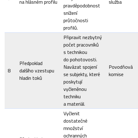
na hlásném profilu
služba
pravděpodobnost
snížení
průtočnosti
profilů.
Připravit nezbytný
počet pracovníků
s technikou
do pohotovosti.
Předpoklad
Navázat spojení
Povodňová
8
dalšího vzestupu
se subjekty, které
komise
hladin toků
poskytují
vyčleněnou
techniku
a materiál.
Vyčlenit
dostatečné
množství
ochranných