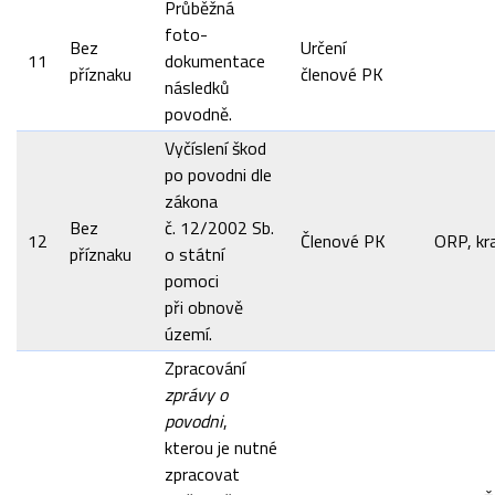
Průběžná
foto-
Bez
Určení
11
dokumentace
příznaku
členové PK
následků
povodně.
Vyčíslení škod
po povodni dle
zákona
Bez
č. 12/2002 Sb.
12
Členové PK
ORP, kra
příznaku
o státní
pomoci
při obnově
území.
Zpracování
zprávy o
povodni
,
kterou je nutné
zpracovat