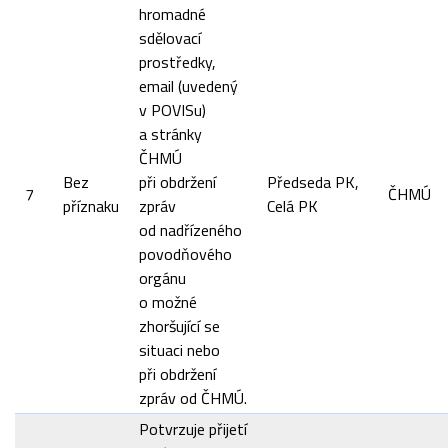
hromadné
sdělovací
prostředky,
email (uvedený
v POVISu)
a stránky
ČHMÚ
Bez
při obdržení
Předseda PK,
7
ČHMÚ
příznaku
zpráv
Celá PK
od nadřízeného
povodňového
orgánu
o možné
zhoršující se
situaci nebo
při obdržení
zpráv od ČHMÚ.
Potvrzuje přijetí