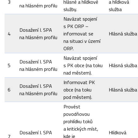
3
hlásné a hlídkové
a hlídková
na hlásném profilu
služby.
služba
Navázat spojení
s PK ORP –
Dosažení I. SPA
4
informovat se
Hlásná služba
na hlásném profilu
na situaci v území
ORP.
Navázat spojení
Dosažení I. SPA
5
s PK obce (na toku
Hlásná služba
na hlásném profilu
nad městem).
Informovat PK
Dosažení I. SPA
6
obce (na toku
Hlásná služba
na hlásném profilu
pod městem).
Provést
povodňovou
prohlídku toků
a kritických míst,
Dosažení I. SPA
Hlídková
7
kde je