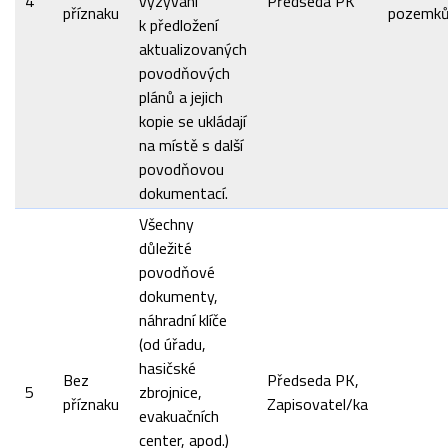
4
vyzýváni
Předseda PK
příznaku
pozemk
k předložení
aktualizovaných
povodňových
plánů a jejich
kopie se ukládají
na místě s další
povodňovou
dokumentací.
Všechny
důležité
povodňové
dokumenty,
náhradní klíče
(od úřadu,
hasičské
Bez
Předseda PK,
5
zbrojnice,
příznaku
Zapisovatel/ka
evakuačních
center, apod.)