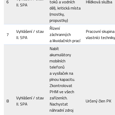
6
toků a vodních
Hlídková služba
II. SPA
děl), kritická místa
(mostky,
propustky)
Řízení
Vyhlášení / stav
Pracovní skupina
7
záchranných
II. SPA
vlastníci techniky
a likvidačních prací
Nabít
akumulátory
mobilních
telefonů
a vysílaček na
plnou kapacitu.
Zkontrolovat
PHM ve všech
Vyhlášení / stav
zařízeních.
8
Určený člen PK
II. SPA
Nachystat
náhradní zdroj