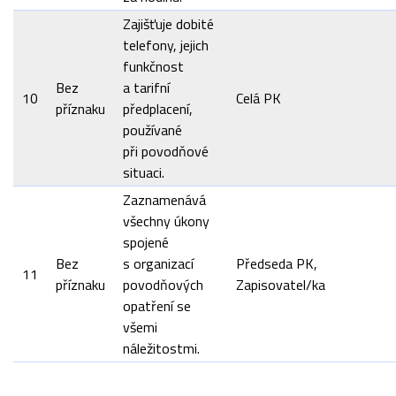
Zajišťuje dobité
telefony, jejich
funkčnost
Bez
a tarifní
10
Celá PK
příznaku
předplacení,
používané
při povodňové
situaci.
Zaznamenává
všechny úkony
spojené
Bez
s organizací
Předseda PK,
11
příznaku
povodňových
Zapisovatel/ka
opatření se
všemi
náležitostmi.