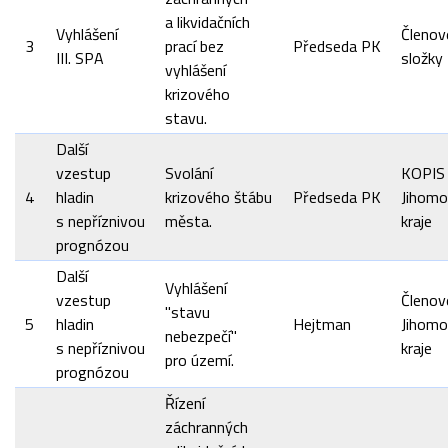
a likvidačních
Vyhlášení
Členov
3
prací bez
Předseda PK
III. SPA
složky
vyhlášení
krizového
stavu.
Další
vzestup
Svolání
KOPIS
4
hladin
krizového štábu
Předseda PK
Jihomo
s nepříznivou
města.
kraje
prognózou
Další
Vyhlášení
vzestup
Členov
"stavu
5
hladin
Hejtman
Jihomo
nebezpečí"
s nepříznivou
kraje
pro území.
prognózou
Řízení
záchranných