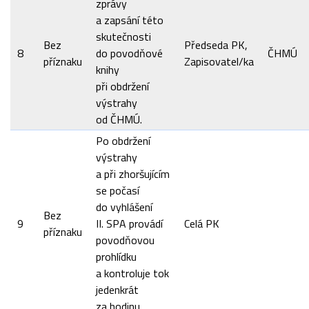
zprávy
a zapsání této
skutečnosti
Bez
Předseda PK,
8
do povodňové
ČHMÚ
příznaku
Zapisovatel/ka
knihy
při obdržení
výstrahy
od ČHMÚ.
Po obdržení
výstrahy
a při zhoršujícím
se počasí
do vyhlášení
Bez
9
II. SPA provádí
Celá PK
příznaku
povodňovou
prohlídku
a kontroluje tok
jedenkrát
za hodinu.