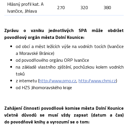
Hlásný profil kat. A
270
320
380
Ivančice, Jihlava
Zprávu o vzniku jednotlivých SPA může obdržet
povodňový orgán města Dolní Kounice:
od obcí a měst ležících výše na vodních tocích (Ivančice
a Moravské Bránice)
od povodňového orgánu ORP Ivančice
na základě vlastního zjištění, pochůzkou kolem vodních
toků
z internetu (
http://www.pmo.cz
,
http://www.chmi.cz
)
od HZS Jihomoravského kraje
Zahájení činnosti povodňové komise města Dolní Kounice
včetně důvodů se musí vždy zapsat (datum a čas)
do povodňové knihy a vyrozumí se o tom: