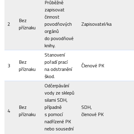
Průběžně
zapisovat
činnost
Bez
2
povodňových
Zapisovatel/ka
příznaku
orgánů
do povodňové
knihy.
Stanovení
Bez
pořadí prací
3
Členové PK
příznaku
na odstranění
škod.
Odčerpávání
vody ze sklepů
silami SDH,
Bez
případně
SDH,
4
příznaku
s pomocí
členové PK
nadřízené PK
nebo sousední