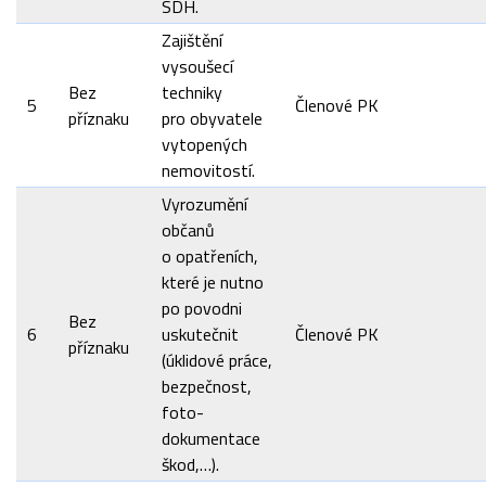
SDH.
Zajištění
vysoušecí
Bez
techniky
5
Členové PK
příznaku
pro obyvatele
vytopených
nemovitostí.
Vyrozumění
občanů
o opatřeních,
které je nutno
po povodni
Bez
6
uskutečnit
Členové PK
příznaku
(úklidové práce,
bezpečnost,
foto-
dokumentace
škod,…).