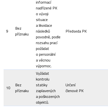
informací
nadřízené PK
o vývoji
situace
a likvidace
Bez
9
následků
Předseda PK
příznaku
povodně, podle
rozsahu prací
požádat
o personální
a věcnou
výpomoc.
Vyžádat
kontrolu
Bez
statiky
Určení
10
příznaku
zaplavených
členové PK
a poškozených
objektů.