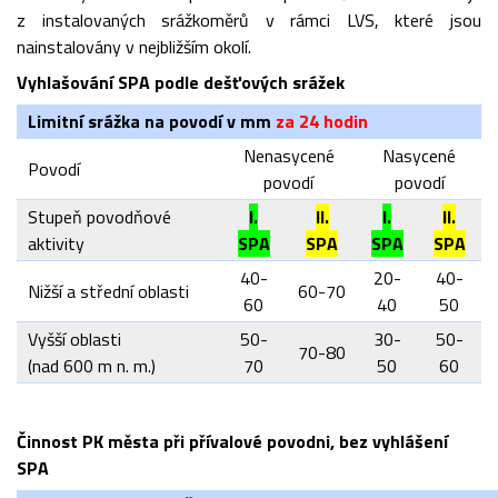
z instalovaných srážkoměrů v rámci LVS, které jsou
nainstalovány v nejbližším okolí.
Vyhlašování SPA podle dešťových srážek
Limitní srážka na povodí v mm
za 24 hodin
Nenasycené
Nasycené
Povodí
povodí
povodí
Stupeň povodňové
I.
II.
I.
II.
aktivity
SPA
SPA
SPA
SPA
40-
20-
40-
Nižší a střední oblasti
60-70
60
40
50
Vyšší oblasti
50-
30-
50-
70-80
(nad 600 m n. m.)
70
50
60
Činnost PK města při přívalové povodni, bez vyhlášení
SPA