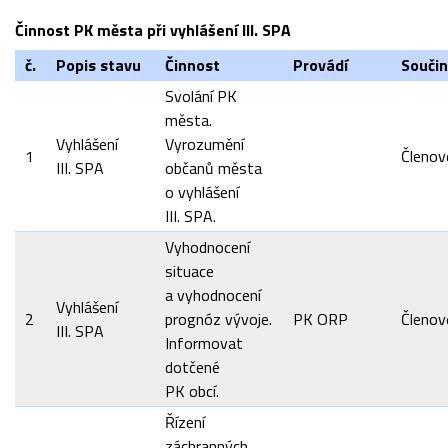
Činnost PK města při vyhlášení III. SPA
č.
Popis stavu
Činnost
Provádí
Souči
Svolání PK
města.
Vyhlášení
Vyrozumění
1
Členov
III. SPA
občanů města
o vyhlášení
III. SPA.
Vyhodnocení
situace
a vyhodnocení
Vyhlášení
2
prognóz vývoje.
PK ORP
Členov
III. SPA
Informovat
dotčené
PK obcí.
Řízení
záchranných