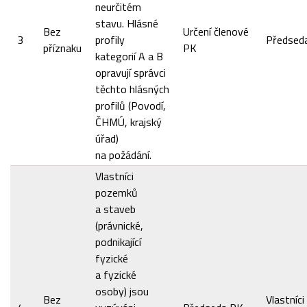
neurčitém
stavu. Hlásné
Bez
Určení členové
3
profily
Předsed
příznaku
PK
kategorií A a B
opravují správci
těchto hlásných
profilů (Povodí,
ČHMÚ, krajský
úřad)
na požádání.
Vlastníci
pozemků
a staveb
(právnické,
podnikající
fyzické
a fyzické
osoby) jsou
Bez
Vlastníci