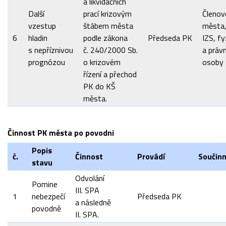
a likvidačních
Další
prací krizovým
Členov
vzestup
štábem města
města,
6
hladin
podle zákona
Předseda PK
IZS, fy
s nepříznivou
č. 240/2000 Sb.
a práv
prognózou
o krizovém
osoby
řízení a přechod
PK do KŠ
města.
Činnost PK města po povodni
Popis
č.
Činnost
Provádí
Součin
stavu
Odvolání
Pomine
III. SPA
1
nebezpečí
Předseda PK
a následně
povodně
II. SPA.