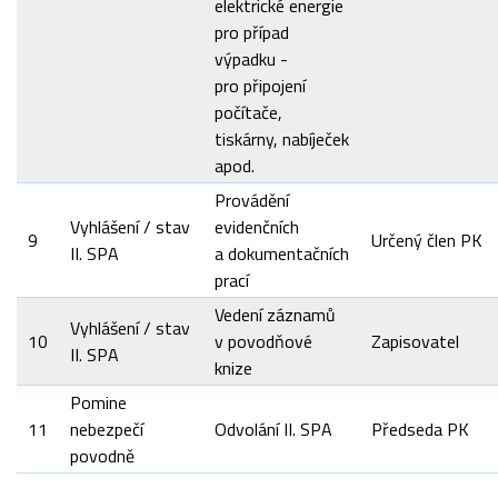
elektrické energie
pro případ
výpadku -
pro připojení
počítače,
tiskárny, nabíječek
apod.
Provádění
Vyhlášení / stav
evidenčních
9
Určený člen PK
II. SPA
a dokumentačních
prací
Vedení záznamů
Vyhlášení / stav
10
v povodňové
Zapisovatel
II. SPA
knize
Pomine
11
nebezpečí
Odvolání II. SPA
Předseda PK
povodně