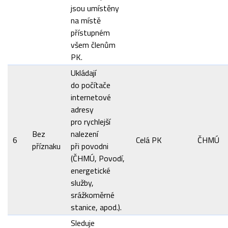
jsou umístěny
na místě
přístupném
všem členům
PK.
Ukládají
do počítače
internetové
adresy
pro rychlejší
Bez
nalezení
6
Celá PK
ČHMÚ
příznaku
při povodni
(ČHMÚ, Povodí,
energetické
služby,
srážkoměrné
stanice, apod.).
Sleduje