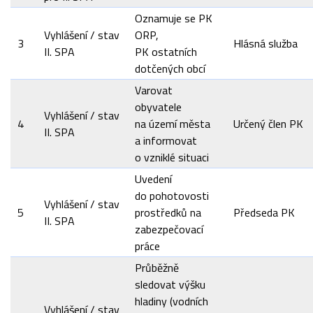
Oznamuje se PK
Vyhlášení / stav
ORP,
3
Hlásná služba
II. SPA
PK ostatních
dotčených obcí
Varovat
obyvatele
Vyhlášení / stav
4
na území města
Určený člen PK
II. SPA
a informovat
o vzniklé situaci
Uvedení
do pohotovosti
Vyhlášení / stav
5
prostředků na
Předseda PK
II. SPA
zabezpečovací
práce
Průběžně
sledovat výšku
hladiny (vodních
Vyhlášení / stav