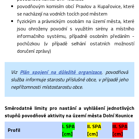
povodňovým komisím obcí Pravlov a Kupařovice, které
se nacházejí na vodních tocích pod městem
fyzickým a právnickým osobám na území města, které
jsou ohroženy povodní s využitím sirény a místního
informačního systému, případně osobním předáním -
pochůzkou (v případě selhání ostatních možností
doručení zprávy)
Viz
Plán spojení na důležité organizace
, povodňová
služba informuje starostu příslušné obce, v případě jeho
nepřítomnosti místostarostu obce.
Směrodatné limity pro nastání a vyhlášení jednotlivých
stupňů povodňové aktivity na území města Dolní Kounice
I. SPA
II. SPA
III. SPA
Profil
[cm]
[cm]
[cm]