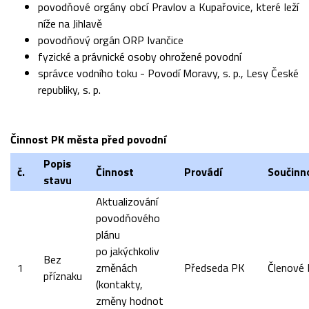
povodňové orgány obcí Pravlov a Kupařovice, které leží
níže na Jihlavě
povodňový orgán ORP Ivančice
fyzické a právnické osoby ohrožené povodní
správce vodního toku - Povodí Moravy, s. p., Lesy České
republiky, s. p.
Činnost PK města před povodní
Popis
č.
Činnost
Provádí
Součinn
stavu
Aktualizování
povodňového
plánu
po jakýchkoliv
Bez
1
změnách
Předseda PK
Členové
příznaku
(kontakty,
změny hodnot