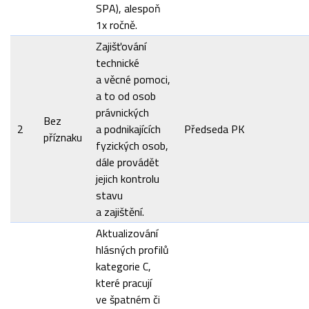
SPA), alespoň
1x ročně.
Zajišťování
technické
a věcné pomoci,
a to od osob
právnických
Bez
2
a podnikajících
Předseda PK
příznaku
fyzických osob,
dále provádět
jejich kontrolu
stavu
a zajištění.
Aktualizování
hlásných profilů
kategorie C,
které pracují
ve špatném či