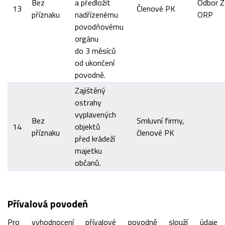
Bez
a předložit
Odbor Ž
13
Členové PK
příznaku
nadřízenému
ORP
povodňovému
orgánu
do 3 měsíců
od ukončení
povodně.
Zajištěný
ostrahy
vyplavených
Bez
Smluvní firmy,
14
objektů
příznaku
členové PK
před krádeží
majetku
občanů.
Přívalová povodeň
Pro vyhodnocení přívalové povodně slouží údaje