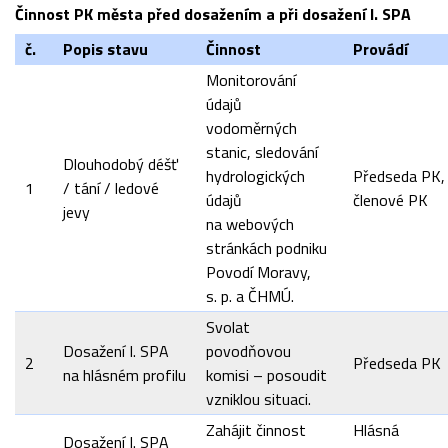
Činnost PK města před dosažením a při dosažení I. SPA
č.
Popis stavu
Činnost
Provádí
Monitorování
údajů
vodoměrných
stanic, sledování
Dlouhodobý déšť
hydrologických
Předseda PK,
1
/ tání / ledové
údajů
členové PK
jevy
na webových
stránkách podniku
Povodí Moravy,
s. p. a ČHMÚ.
Svolat
Dosažení I. SPA
povodňovou
2
Předseda PK
na hlásném profilu
komisi – posoudit
vzniklou situaci.
Zahájit činnost
Hlásná
Dosažení I. SPA