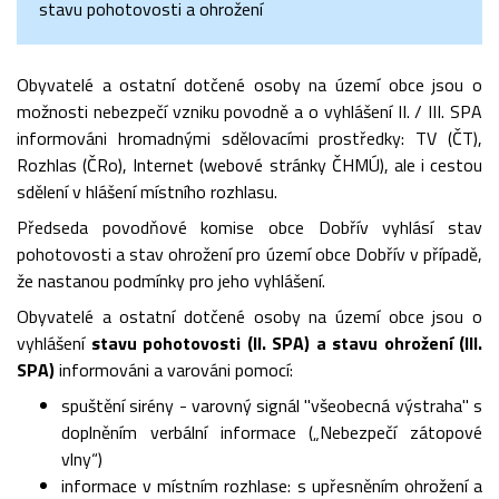
stavu pohotovosti a ohrožení
Obyvatelé a ostatní dotčené osoby na území obce jsou o
možnosti nebezpečí vzniku povodně a o vyhlášení II. / III. SPA
informováni hromadnými sdělovacími prostředky: TV (ČT),
Rozhlas (ČRo), Internet (webové stránky ČHMÚ), ale i cestou
sdělení v hlášení místního rozhlasu.
Předseda povodňové komise obce Dobřív vyhlásí stav
pohotovosti a stav ohrožení pro území obce Dobřív v případě,
že nastanou podmínky pro jeho vyhlášení.
Obyvatelé a ostatní dotčené osoby na území obce jsou o
vyhlášení
stavu pohotovosti (II. SPA) a stavu ohrožení (III.
SPA)
informováni a varováni pomocí:
spuštění sirény - varovný signál "všeobecná výstraha" s
doplněním verbální informace („Nebezpečí zátopové
vlny“)
informace v místním rozhlase: s upřesněním ohrožení a