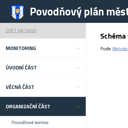
Povodňový plán měst
ZPĚT NA ÚVOD
Schéma 
MONITORING
Podle
Metodic
ÚVODNÍ ČÁST
VĚCNÁ ČÁST
ORGANIZAČNÍ ČÁST
Povodňové komise