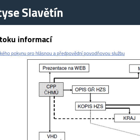
yse Slavětín
toku informací
kého pokynu pro hlásnou a předpovědní povodňovou službu