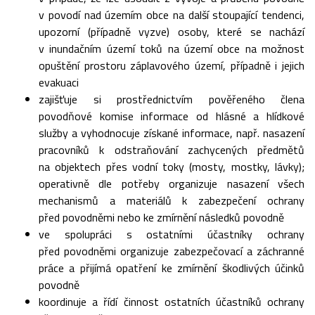
v povodí nad územím obce na další stoupající tendenci,
upozorní (případně vyzve) osoby, které se nachází
v inundačním území toků na území obce na možnost
opuštění prostoru záplavového území, případně i jejich
evakuaci
zajišťuje si prostřednictvím pověřeného člena
povodňové komise informace od hlásné a hlídkové
služby a vyhodnocuje získané informace, např. nasazení
pracovníků k odstraňování zachycených předmětů
na objektech přes vodní toky (mosty, mostky, lávky);
operativně dle potřeby organizuje nasazení všech
mechanismů a materiálů k zabezpečení ochrany
před povodněmi nebo ke zmírnění následků povodně
ve spolupráci s ostatními účastníky ochrany
před povodněmi organizuje zabezpečovací a záchranné
práce a přijímá opatření ke zmírnění škodlivých účinků
povodně
koordinuje a řídí činnost ostatních účastníků ochrany