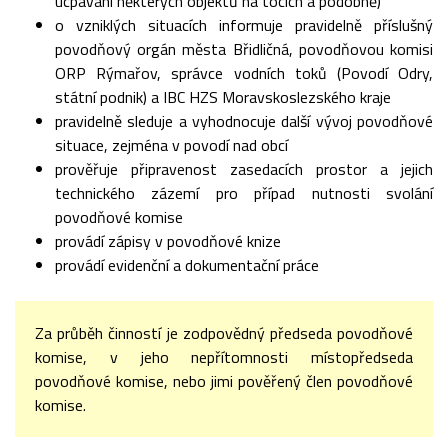
ucpávání některých objektů na tocích a podobně)
o vzniklých situacích informuje pravidelně příslušný
povodňový orgán města Břidličná, povodňovou komisi
ORP Rýmařov, správce vodních toků (Povodí Odry,
státní podnik) a IBC HZS Moravskoslezského kraje
pravidelně sleduje a vyhodnocuje další vývoj povodňové
situace, zejména v povodí nad obcí
prověřuje připravenost zasedacích prostor a jejich
technického zázemí pro případ nutnosti svolání
povodňové komise
provádí zápisy v povodňové knize
provádí evidenční a dokumentační práce
Za průběh činností je zodpovědný předseda povodňové
komise, v jeho nepřítomnosti místopředseda
povodňové komise, nebo jimi pověřený člen povodňové
komise.