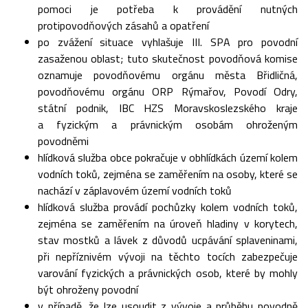
pomoci je potřeba k provádění nutných
protipovodňových zásahů a opatření
po zvážení situace vyhlašuje III. SPA pro povodní
zasaženou oblast; tuto skutečnost povodňová komise
oznamuje povodňovému orgánu města Břidličná,
povodňovému orgánu ORP Rýmařov, Povodí Odry,
státní podnik, IBC HZS Moravskoslezského kraje
a fyzickým a právnickým osobám ohroženým
povodněmi
hlídková služba obce pokračuje v obhlídkách území kolem
vodních toků, zejména se zaměřením na osoby, které se
nachází v záplavovém území vodních toků
hlídková služba provádí pochůzky kolem vodních toků,
zejména se zaměřením na úroveň hladiny v korytech,
stav mostků a lávek z důvodů ucpávání splaveninami,
při nepříznivém vývoji na těchto tocích zabezpečuje
varování fyzických a právnických osob, které by mohly
být ohroženy povodní
v případě, že lze usoudit z vývoje a průběhu povodně