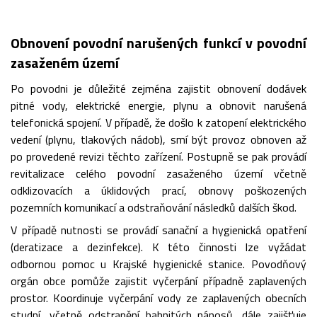
Obnovení povodní narušených funkcí v povodní
zasaženém území
Po povodni je důležité zejména zajistit obnovení dodávek
pitné vody, elektrické energie, plynu a obnovit narušená
telefonická spojení. V případě, že došlo k zatopení elektrického
vedení (plynu, tlakových nádob), smí být provoz obnoven až
po provedené revizi těchto zařízení. Postupně se pak provádí
revitalizace celého povodní zasaženého území včetně
odklizovacích a úklidových prací, obnovy poškozených
pozemních komunikací a odstraňování následků dalších škod.
V případě nutnosti se provádí sanační a hygienická opatření
(deratizace a dezinfekce). K této činnosti lze vyžádat
odbornou pomoc u Krajské hygienické stanice. Povodňový
orgán obce pomůže zajistit vyčerpání případně zaplavených
prostor. Koordinuje vyčerpání vody ze zaplavených obecních
studní, včetně odstranění bahnitých nánosů, dále zajišťuje