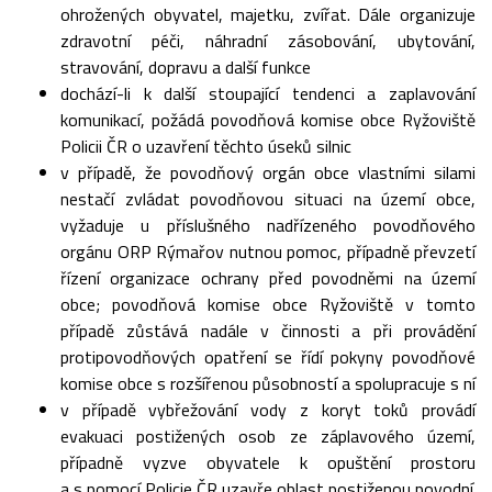
ohrožených obyvatel, majetku, zvířat. Dále organizuje
zdravotní péči, náhradní zásobování, ubytování,
stravování, dopravu a další funkce
dochází-li k další stoupající tendenci a zaplavování
komunikací, požádá povodňová komise obce Ryžoviště
Policii ČR o uzavření těchto úseků silnic
v případě, že povodňový orgán obce vlastními silami
nestačí zvládat povodňovou situaci na území obce,
vyžaduje u příslušného nadřízeného povodňového
orgánu ORP Rýmařov nutnou pomoc, případně převzetí
řízení organizace ochrany před povodněmi na území
obce; povodňová komise obce Ryžoviště v tomto
případě zůstává nadále v činnosti a při provádění
protipovodňových opatření se řídí pokyny povodňové
komise obce s rozšířenou působností a spolupracuje s ní
v případě vybřežování vody z koryt toků provádí
evakuaci postižených osob ze záplavového území,
případně vyzve obyvatele k opuštění prostoru
a s pomocí Policie ČR uzavře oblast postiženou povodní