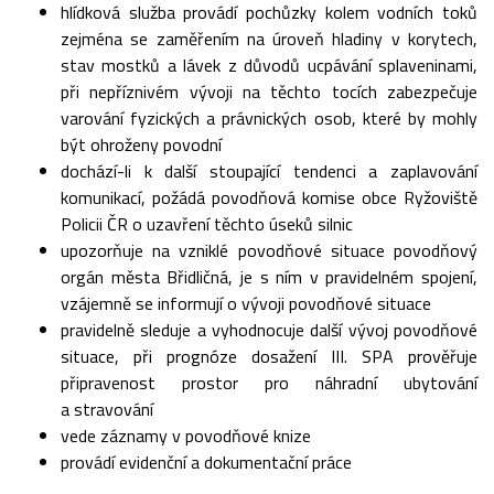
hlídková služba provádí pochůzky kolem vodních toků
zejména se zaměřením na úroveň hladiny v korytech,
stav mostků a lávek z důvodů ucpávání splaveninami,
při nepříznivém vývoji na těchto tocích zabezpečuje
varování fyzických a právnických osob, které by mohly
být ohroženy povodní
dochází-li k další stoupající tendenci a zaplavování
komunikací, požádá povodňová komise obce Ryžoviště
Policii ČR o uzavření těchto úseků silnic
upozorňuje na vzniklé povodňové situace povodňový
orgán města Břidličná, je s ním v pravidelném spojení,
vzájemně se informují o vývoji povodňové situace
pravidelně sleduje a vyhodnocuje další vývoj povodňové
situace, při prognóze dosažení III. SPA prověřuje
připravenost prostor pro náhradní ubytování
a stravování
vede záznamy v povodňové knize
provádí evidenční a dokumentační práce