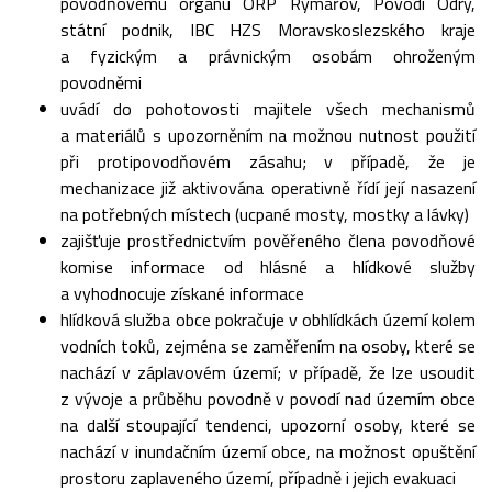
povodňovému orgánu ORP Rýmařov, Povodí Odry,
státní podnik, IBC HZS Moravskoslezského kraje
a fyzickým a právnickým osobám ohroženým
povodněmi
uvádí do pohotovosti majitele všech mechanismů
a materiálů s upozorněním na možnou nutnost použití
při protipovodňovém zásahu; v případě, že je
mechanizace již aktivována operativně řídí její nasazení
na potřebných místech (ucpané mosty, mostky a lávky)
zajišťuje prostřednictvím pověřeného člena povodňové
komise informace od hlásné a hlídkové služby
a vyhodnocuje získané informace
hlídková služba obce pokračuje v obhlídkách území kolem
vodních toků, zejména se zaměřením na osoby, které se
nachází v záplavovém území; v případě, že lze usoudit
z vývoje a průběhu povodně v povodí nad územím obce
na další stoupající tendenci, upozorní osoby, které se
nachází v inundačním území obce, na možnost opuštění
prostoru zaplaveného území, případně i jejich evakuaci