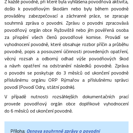
Z každé povodně, při které byla vyhlášena povodňová aktivita,
došlo k povodňovým škodám nebo byly během povodně
prováděny zabezpečovací a záchranné práce, se zpracuje
souhrnná zpráva o povodni. Zprávu o povodni zpracovává
povodňový orgán obce Ryžoviště nebo jím pověřená osoba
za přispění všech členů povodňové komise. Provádí se
vyhodnocení povodně, které obsahuje rozbor příčin a průběhu
povodně, popis a posouzení účinnosti provedených opatření,
věcný rozsah a odborný odhad výše povodňových škod
a návrh opatření na odstranění následků povodně. Zpráva
o povodni se poskytuje do 3 měsíců od ukončení povodně
příslušnému orgánu ORP Rýmařov a příslušnému správci
povodí (Povodí Odry, státní podnik).
V případě nutnosti rozsáhlejších dokumentačních prací
provede povodňový orgán obce doplňkové vyhodnocení
do 6 měsíců od ukončení povodně.
Příloha:
Osnova souhrnné zprávy o povodni