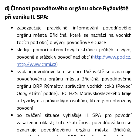
d) Činnost povodňového orgánu obce Ryžoviště
při vzniku II. SPA:
zabezpečuje pravidelné informování povodňového
orgánu města Břidličná, které se nachází na vodních
tocích pod obcí, o vývoji povodňové situace
sleduje pomocí internetových stránek průběh a vývoj
povodně a srážek v povodí nad obcí (
http://www.pod.cz
,
http://www.chmi.cz
)
svolání povodňové komise obce Ryžoviště se oznamuje
povodňovému orgánu města Břidličná, povodňovému
orgánu ORP Rýmařov, správcům vodních toků (Povodí
Odry, státní podnik), IBC HZS Moravskoslezského kraje
a fyzickým a právnickým osobám, které jsou ohroženy
povodní
po zvážení situace vyhlašuje II. SPA pro povodní
zasaženou oblast; tuto skutečnost povodňová komise
oznamuje povodňovému orgánu města Břidličná,