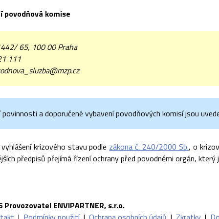
í povodňová komise
1442/ 65, 100 00 Praha
21 111
odnova_sluzba@mzp.cz
í povinnosti a doporučené vybavení povodňových komisí jsou uvede
 vyhlášení krizového stavu podle
zákona č. 240/2000 Sb.
, o kriz
jších předpisů přejímá řízení ochrany před povodněmi orgán, který 
6 Provozovatel ENVIPARTNER, s.r.o.
takt
|
Podmínky použití
|
Ochrana osobních údajů
|
Zkratky
|
Do