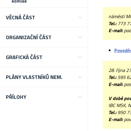
komise
náměstí Mí
VĚCNÁ ČÁST
Tel.:
773 7
E-mail:
pod
ORGANIZAČNÍ ČÁST
Povodňo
GRAFICKÁ ČÁST
28. října 
PLÁNY VLASTNÍKŮ NEM.
Tel.:
595 6
E-mail:
pos
PŘÍLOHY
V době po
IBC MSK, N
Tel.:
950 7
E-mail:
pov