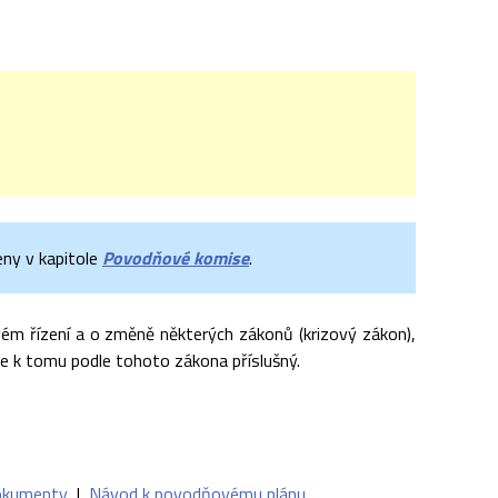
ny v kapitole
Povodňové komise
.
ovém řízení a o změně některých zákonů (krizový zákon),
je k tomu podle tohoto zákona příslušný.
kumenty
|
Návod k povodňovému plánu