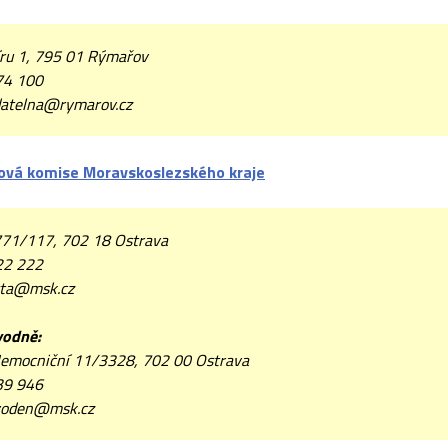
ru 1, 795 01 Rýmařov
74 100
atelna@rymarov.cz
vá komise Moravskoslezského kraje
2771/117, 702 18 Ostrava
22 222
ta@msk.cz
vodně:
emocniční 11/3328, 702 00 Ostrava
39 946
oden@msk.cz