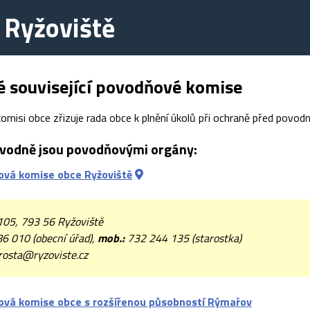
 Ryžoviště
é související povodňové komise
isi obce zřizuje rada obce k plnění úkolů při ochraně před povod
vodně jsou povodňovými orgány:
vá komise obce Ryžoviště
105, 793 56 Ryžoviště
6 010 (obecní úřad),
mob.:
732 244 135 (starostka)
rosta@ryzoviste.cz
vá komise obce s rozšířenou působností Rýmařov