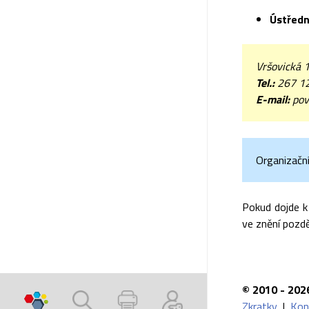
Ústředn
Vršovická 
Tel.:
267 1
E-mail:
pov
Organizačn
Pokud dojde k
ve znění pozdě
© 2010 - 202
Zkratky
|
Kon