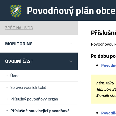
Povodňový plán obce
ZPĚT NA ÚVOD
Příslušn
MONITORING
Povodňovou kom
Po dobu po
ÚVODNÍ ČÁST
Povodňo
Úvod
nám. Míru 
Správci vodních toků
Tel.:
554 28
E-mail:
sta
Příslušný povodňový orgán
Příslušné související povodňové
Povodňo