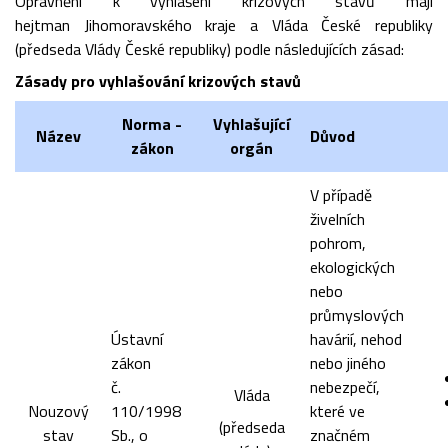
Oprávnění k vyhlášení krizových stavů mají
hejtman Jihomoravského kraje a Vláda České republiky
(předseda Vlády České republiky) podle následujících zásad:
Zásady pro vyhlašování krizových stavů
Norma -
Vyhlašující
Název
Důvod
zákon
orgán
V případě
živelních
pohrom,
ekologických
nebo
průmyslových
Ústavní
havárií, nehod
zákon
nebo jiného
č.
nebezpečí,
Vláda
Nouzový
110/1998
které ve
(předseda
stav
Sb., o
značném