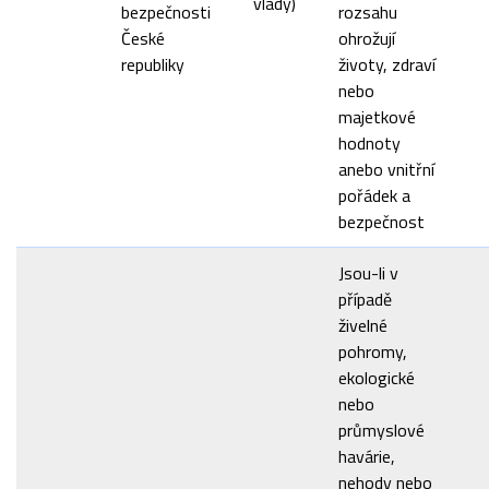
vlády)
bezpečnosti
rozsahu
České
ohrožují
republiky
životy, zdraví
nebo
majetkové
hodnoty
anebo vnitřní
pořádek a
bezpečnost
Jsou-li v
případě
živelné
pohromy,
ekologické
nebo
průmyslové
havárie,
nehody nebo