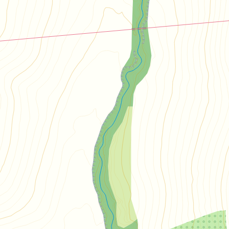
a Kelč