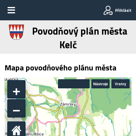
Přihlásit
Povodňový plán města
Kelč
Mapa povodňového plánu města
+
Nástroje
Vrstvy
−