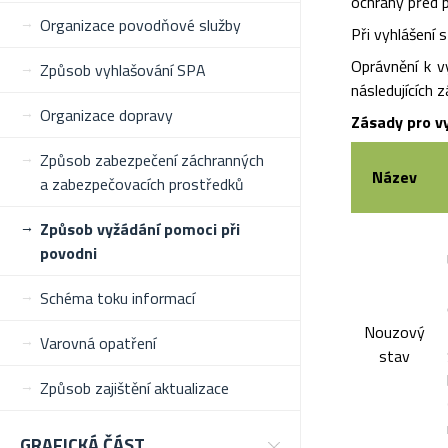
ochrany před 
Organizace povodňové služby
Při vyhlášení
Oprávnění k v
Způsob vyhlašování SPA
následujících z
Organizace dopravy
Zásady pro v
Způsob zabezpečení záchranných
Název
a zabezpečovacích prostředků
Způsob vyžádání pomoci při
povodni
Schéma toku informací
Nouzový
Varovná opatření
stav
Způsob zajištění aktualizace
GRAFICKÁ ČÁST