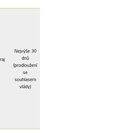
Nejvýše 30
dnů
raj
(prodloužení
se
souhlasem
vlády)