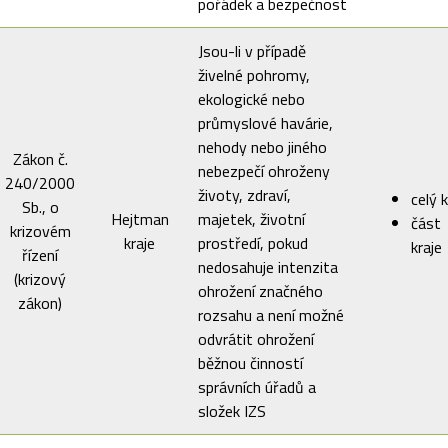
pořádek a bezpečnost
Jsou-li v případě
živelné pohromy,
ekologické nebo
průmyslové havárie,
nehody nebo jiného
Zákon č.
nebezpečí ohroženy
240/2000
životy, zdraví,
celý k
Sb., o
Hejtman
majetek, životní
část
krizovém
kraje
prostředí, pokud
kraje
řízení
nedosahuje intenzita
(krizový
ohrožení značného
zákon)
rozsahu a není možné
odvrátit ohrožení
běžnou činností
správních úřadů a
složek IZS