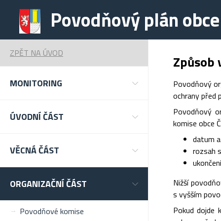
Povodňový plán obce
ZPĚT NA ÚVOD
Způsob 
MONITORING
Povodňový org
ochrany před p
Povodňový or
ÚVODNÍ ČÁST
komise obce Č
datum a
VĚCNÁ ČÁST
rozsah 
ukončení
Nižší povodňo
ORGANIZAČNÍ ČÁST
s vyšším povo
Pokud dojde k
Povodňové komise