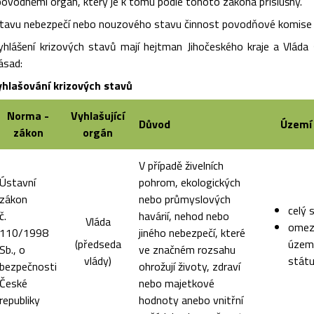
povodněmi orgán, který je k tomu podle tohoto zákona příslušný.
 stavu nebezpečí nebo nouzového stavu činnost povodňové komise
yhlášení krizových stavů mají hejtman Jihočeského kraje a Vláda 
ásad:
yhlašování krizových stavů
Norma -
Vyhlašující
Důvod
Území
zákon
orgán
V případě živelních
Ústavní
pohrom, ekologických
zákon
nebo průmyslových
celý 
č.
havárií, nehod nebo
Vláda
omez
110/1998
jiného nebezpečí, které
(předseda
územ
Sb., o
ve značném rozsahu
vlády)
stát
bezpečnosti
ohrožují životy, zdraví
České
nebo majetkové
republiky
hodnoty anebo vnitřní