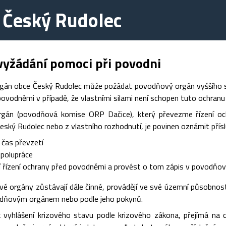
 Český Rudolec
vyžádání pomoci při povodni
án obce Český Rudolec může požádat povodňový orgán vyššího st
ovodněmi v případě, že vlastními silami není schopen tuto ochranu z
gán (povodňová komise ORP Dačice), který převezme řízení oc
eský Rudolec nebo z vlastního rozhodnutí, je povinen oznámit př
 čas převzetí
spolupráce
 řízení ochrany před povodněmi a provést o tom zápis v povodňov
vé orgány zůstávají dále činné, provádějí ve své územní působnos
dňovým orgánem nebo podle jeho pokynů.
 vyhlášení krizového stavu podle krizového zákona, přejímá na ce