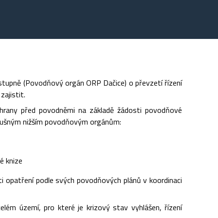
upně (Povodňový orgán ORP Dačice) o převzetí řízení
ajistit.
hrany před povodněmi na základě žádosti povodňové
íslušným nižším povodňovým orgánům:
é knize
ti opatření podle svých povodňových plánů v koordinaci
lém území, pro které je krizový stav vyhlášen, řízení