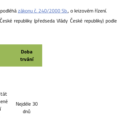
 podléhá
zákonu č. 240/2000 Sb.
, o krizovém řízení.
České republiky (předseda Vlády České republiky) podle
Doba
trvání
stát
ené
Nejdéle 30
í
dnů
u