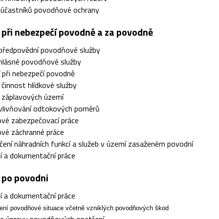
a účastníků povodňové ochrany
í při nebezpečí povodně a za povodně
 předpovědní povodňové služby
 hlásné povodňové služby
 při nebezpečí povodně
a činnost hlídkové služby
í záplavových území
ovlivňování odtokových poměrů
vé zabezpečovací práce
vé záchranné práce
ení náhradních funkcí a služeb v území zasaženém povodní
í a dokumentační práce
í po povodni
í a dokumentační práce
ení povodňové situace včetně vzniklých povodňových škod