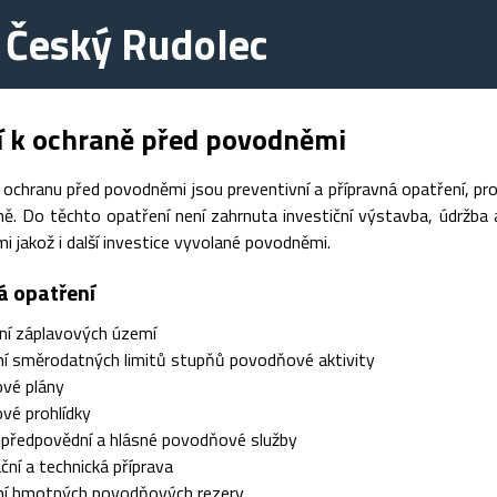
 Český Rudolec
í k ochraně před povodněmi
 ochranu před povodněmi jsou preventivní a přípravná opatření, p
ě. Do těchto opatření není zahrnuta investiční výstavba, údržba a
 jakož i další investice vyvolané povodněmi.
á opatření
ní záplavových území
í směrodatných limitů stupňů povodňové aktivity
vé plány
vé prohlídky
 předpovědní a hlásné povodňové služby
ční a technická příprava
ní hmotných povodňových rezerv