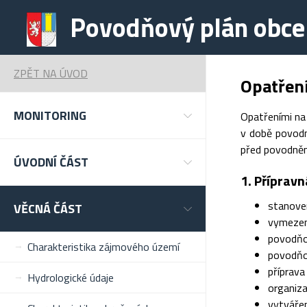
Povodňový plán obce
ZPĚT NA ÚVOD
Opatřen
MONITORING
Opatřeními na
v době povodn
před povodněmi
ÚVODNÍ ČÁST
1. Přípravn
stanove
VĚCNÁ ČÁST
vymezen
povodňo
Charakteristika zájmového území
povodňo
příprava
Hydrologické údaje
organiza
vytváře