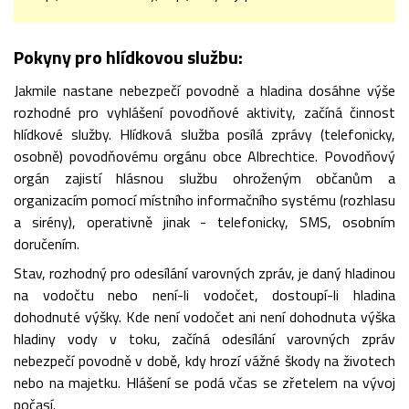
Pokyny pro hlídkovou službu:
Jakmile nastane nebezpečí povodně a hladina dosáhne výše
rozhodné pro vyhlášení povodňové aktivity, začíná činnost
hlídkové služby. Hlídková služba posílá zprávy (telefonicky,
osobně) povodňovému orgánu obce Albrechtice. Povodňový
orgán zajistí hlásnou službu ohroženým občanům a
organizacím pomocí místního informačního systému (rozhlasu
a sirény), operativně jinak - telefonicky, SMS, osobním
doručením.
Stav, rozhodný pro odesílání varovných zpráv, je daný hladinou
na vodočtu nebo není-li vodočet, dostoupí-li hladina
dohodnuté výšky. Kde není vodočet ani není dohodnuta výška
hladiny vody v toku, začíná odesílání varovných zpráv
nebezpečí povodně v době, kdy hrozí vážné škody na životech
nebo na majetku. Hlášení se podá včas se zřetelem na vývoj
počasí.