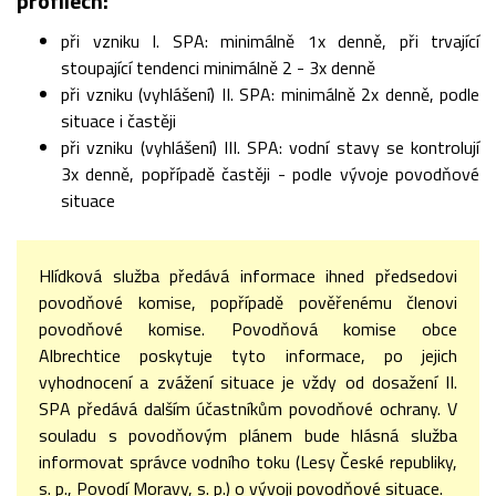
profilech:
při vzniku I. SPA: minimálně 1x denně, při trvající
stoupající tendenci minimálně 2 - 3x denně
při vzniku (vyhlášení) II. SPA: minimálně 2x denně, podle
situace i častěji
při vzniku (vyhlášení) III. SPA: vodní stavy se kontrolují
3x denně, popřípadě častěji - podle vývoje povodňové
situace
Hlídková služba předává informace ihned předsedovi
povodňové komise, popřípadě pověřenému členovi
povodňové komise. Povodňová komise obce
Albrechtice poskytuje tyto informace, po jejich
vyhodnocení a zvážení situace je vždy od dosažení II.
SPA předává dalším účastníkům povodňové ochrany. V
souladu s povodňovým plánem bude hlásná služba
informovat správce vodního toku (Lesy České republiky,
s. p., Povodí Moravy, s. p.) o vývoji povodňové situace.