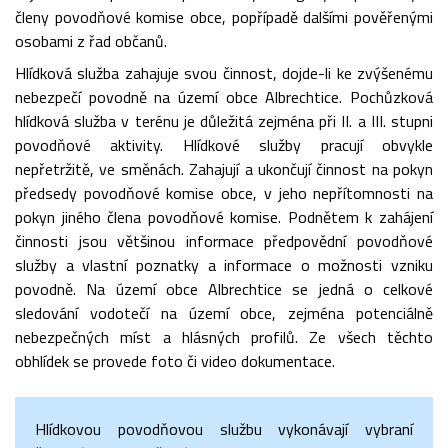
členy povodňové komise obce, popřípadě dalšími pověřenými
osobami z řad občanů.
Hlídková služba zahajuje svou činnost, dojde-li ke zvýšenému
nebezpečí povodně na území obce Albrechtice. Pochůzková
hlídková služba v terénu je důležitá zejména při II. a III. stupni
povodňové aktivity. Hlídkové služby pracují obvykle
nepřetržitě, ve směnách. Zahajují a ukončují činnost na pokyn
předsedy povodňové komise obce, v jeho nepřítomnosti na
pokyn jiného člena povodňové komise. Podnětem k zahájení
činnosti jsou většinou informace předpovědní povodňové
služby a vlastní poznatky a informace o možnosti vzniku
povodně. Na území obce Albrechtice se jedná o celkové
sledování vodotečí na území obce, zejména potenciálně
nebezpečných míst a hlásných profilů. Ze všech těchto
obhlídek se provede foto či video dokumentace.
Hlídkovou povodňovou službu vykonávají vybraní