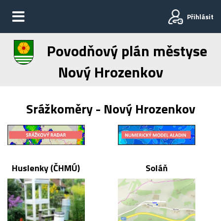
Přihlásit
Povodňový plán městyse
Nový Hrozenkov
Srážkoměry - Nový Hrozenkov
Huslenky (ČHMÚ)
Soláň