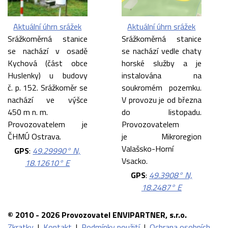
Aktuální úhrn srážek
Aktuální úhrn srážek
Srážkoměrná stanice
Srážkoměrná stanice
se nachází v osadě
se nachází vedle chaty
Kychová (část obce
horské služby a je
Huslenky) u budovy
instalována na
č. p. 152. Srážkoměr se
soukromém pozemku.
nachází ve výšce
V provozu je od března
450 m n. m.
do listopadu.
Provozovatelem je
Provozovatelem
ČHMÚ Ostrava.
je Mikroregion
Valašsko-Horní
GPS
:
49.29990° N,
Vsacko.
18.12610° E
GPS
:
49.3908° N,
18.2487° E
© 2010 - 2026 Provozovatel ENVIPARTNER, s.r.o.
Zkratky
|
Kontakt
|
Podmínky použití
|
Ochrana osobních