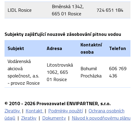
Brněnská 1342,
LIDL Rosice
724 651 184
665 01 Rosice
Subjekty zajišťující nouzové zásobování pitnou vodou
Kontaktní
Subjekt
Adresa
Telefon
osoba
Vodárenská
Litostrovská
akciová
Bohumil
606 769
1062, 665
společnost, a.s.
Procházka
436
01 Rosice
- provoz Rosice
© 2010 - 2026 Provozovatel ENVIPARTNER, s.r.o.
Zkratky
|
Kontakt
|
Podmínky použití
|
Ochrana osobních
údajů
|
Zkratky
|
Dokumenty
|
Návod k povodňovému plánu