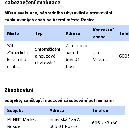
Zabezpečení evakuace
Místa evakuace, náhradního ubytování a stravování
evakuovaných osob na území města Rosice
Kontaktní
Místo
Typ
Adresa
Tele
osoba
Sál
Žerotínovo
Shromáždění
Zámeckého
nám. 1,
Jan
a nouzové
608 
kulturního
665 01
Veškrna
ubytování
centra
Rosice
Zásobování
Subjekty zajišťující nouzové zásobování potravinami
Subjekt
Adresa
Telefon
PENNY Market
Brněnská 1247,
606 778 140
Rosice
665 01 Rosice