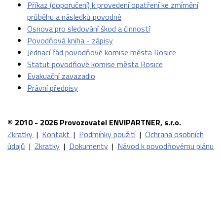
Příkaz (doporučení) k provedení opatření ke zmírnění
průběhu a následků povodně
Osnova pro sledování škod a činností
Povodňová kniha - zápisy
Jednací řád povodňové komise města Rosice
Statut povodňové komise města Rosice
Evakuační zavazadlo
Právní předpisy
© 2010 - 2026 Provozovatel ENVIPARTNER, s.r.o.
Zkratky
|
Kontakt
|
Podmínky použití
|
Ochrana osobních
údajů
|
Zkratky
|
Dokumenty
|
Návod k povodňovému plánu