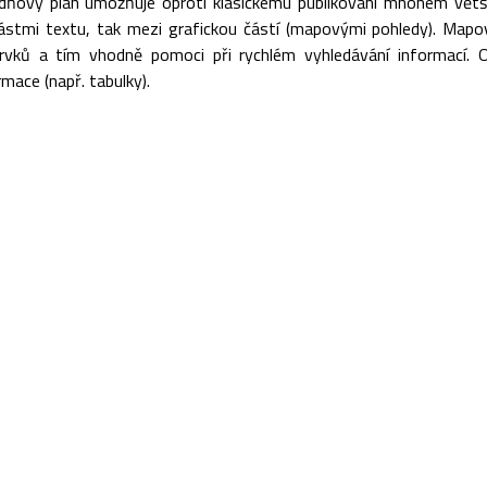
odňový plán umožňuje oproti klasickému publikování mnohem vět
částmi textu, tak mezi grafickou částí (mapovými pohledy). Map
prvků a tím vhodně pomoci při rychlém vyhledávání informací.
mace (např. tabulky).