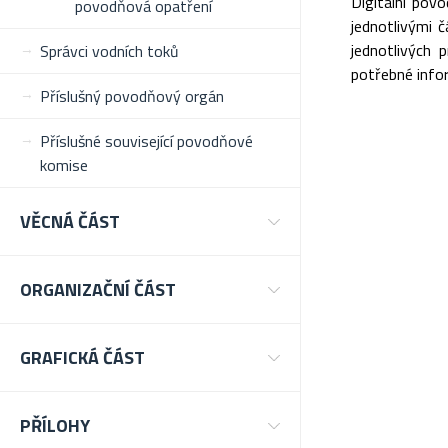
Digitální pov
povodňová opatření
jednotlivými 
jednotlivých 
Správci vodních toků
potřebné infor
Příslušný povodňový orgán
Příslušné související povodňové
komise
VĚCNÁ ČÁST
ORGANIZAČNÍ ČÁST
GRAFICKÁ ČÁST
PŘÍLOHY