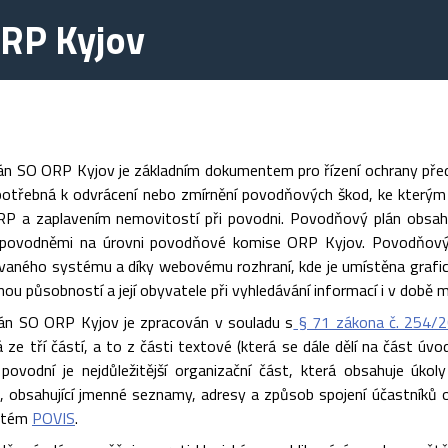
RP Kyjov
n SO ORP Kyjov je základním dokumentem pro řízení ochrany př
 potřebná k odvrácení nebo zmírnění povodňových škod, ke který
 a zaplavením nemovitostí při povodni. Povodňový plán obsahuje
povodněmi na úrovni povodňové komise ORP Kyjov. Povodňový plá
ovaného systému a díky webovému rozhraní, kde je umístěna graf
nou působností a její obyvatele při vyhledávání informací i v době
án SO ORP Kyjov je zpracován v souladu s
§ 71 zákona č. 254/2
 ze tří částí, a to z části textové (která se dále dělí na část úvodn
povodní je nejdůležitější organizační část, která obsahuje úko
t, obsahující jmenné seznamy, adresy a způsob spojení účastníků
stém
POVIS
.