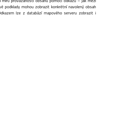
ší míru provázanosti obsahu pomocí odkazů – jak mezi
ové podklady mohou zobrazit konkrétní navolený obsah
 Odkazem lze z databází mapového serveru zobrazit i