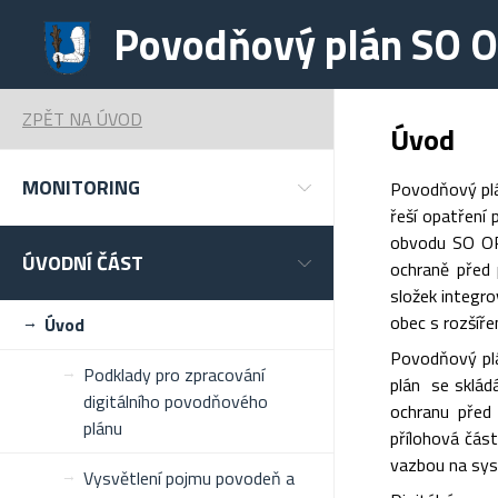
Povodňový plán SO O
ZPĚT NA ÚVOD
Úvod
MONITORING
Povodňový plá
řeší opatření
obvodu SO ORP
ÚVODNÍ ČÁST
ochraně před 
složek integr
obec s rozšíře
Úvod
Povodňový pl
Podklady pro zpracování
plán se skládá
digitálního povodňového
ochranu před 
plánu
přílohová čás
vazbou na sy
Vysvětlení pojmu povodeň a