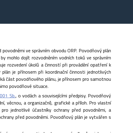
ed povodněmi ve správním obvodu ORP. Povodňový plán
m by mohlo dojít rozvodněním vodních toků ve správním
 rozvedení úkolů a činností při provádění opatření k
n je přínosem při koordinační činnosti jednotlivých
ická část povodňového plánu, je přínosem pro samotnou
 mimo povodňové situace.
001 Sb.
, o vodách a souvisejícími předpisy. Povodňový
í, věcnou, a organizační), grafické a příloh. Pro vlastní
ly pro jednotlivé účastníky ochrany před povodněmi, a
 ochrany před povodněmi. Povodňový plán je vytvářen s