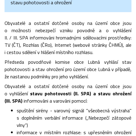
stavu pohotovosti a ohrožení
Obyvatelé a ostatní dotčené osoby na území obce jsou
o možnosti nebezpečí vzniku povodně a o vyhlášení
II. / III. SPA informováni hromadnými sdělovacími prostředky:
TV (ČT), Rozhlas (ČRo), Internet (webové stránky ČHMÚ), ale
i cestou sdělení v hlášení místního rozhlasu.
Předseda povodňové komise obce Lubná vyhlásí stav
pohotovosti a stav ohrožení pro území obce Lubná v případě,
že nastanou podmínky pro jeho vyhlášení.
Obyvatelé a ostatní dotčené osoby na území obce jsou
o vyhlášení
stavu pohotovosti (II. SPA) a stavu ohrožení
(III. SPA)
informováni a varováni pomocí:
spuštění sirény - varovný signál "všeobecná výstraha"
s doplněním verbální informace („Nebezpečí zátopové
vlny“)
informace v místním rozhlase: s upřesněním ohrožení