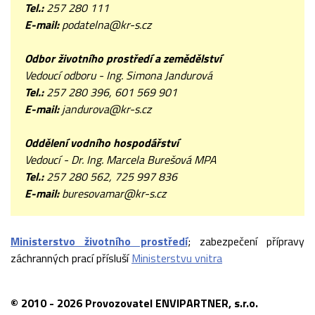
Tel.:
257 280 111
E-mail:
podatelna@kr-s.cz
Odbor životního prostředí a zemědělství
Vedoucí odboru - Ing. Simona Jandurová
Tel.:
257 280 396, 601 569 901
E-mail:
jandurova@kr-s.cz
Oddělení vodního hospodářství
Vedoucí - Dr. Ing. Marcela Burešová MPA
Tel.:
257 280 562, 725 997 836
E-mail:
buresovamar@kr-s.cz
Ministerstvo životního prostředí
; zabezpečení přípravy
záchranných prací přísluší
Ministerstvu vnitra
© 2010 - 2026 Provozovatel ENVIPARTNER, s.r.o.