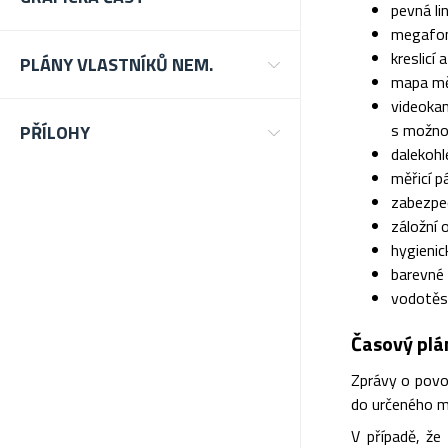
pevná li
megafon
kreslicí
PLÁNY VLASTNÍKŮ NEM.
mapa měs
videoka
s možnos
PŘÍLOHY
dalekohl
měřicí 
zabezpeč
záložní 
hygienic
barevné 
vodotěsn
Časový plá
Zprávy o povo
do určeného m
V případě, že