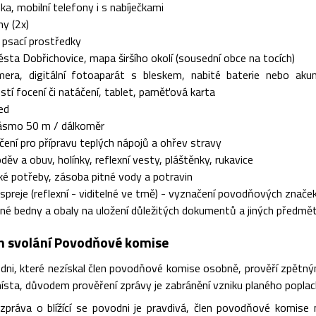
nka, mobilní telefony i s nabíječkami
y (2x)
 a psací prostředky
ta Dobřichovice, mapa širšího okolí (sousední obce na tocích)
mera, digitální fotoaparát s bleskem, nabité baterie nebo akumu
tí focení či natáčení, tablet, paměťová karta
ed
pásmo 50 m / dálkoměr
ení pro přípravu teplých nápojů a ohřev stravy
oděv a obuv, holínky, reflexní vesty, pláštěnky, rukavice
ké potřeby, zásoba pitné vody a potravin
spreje (reflexní - viditelné ve tmě) - vyznačení povodňových znače
é bedny a obaly na uložení důležitých dokumentů a jiných předmě
n svolání Povodňové komise
dni, které nezískal člen povodňové komise osobně, prověří zpětn
ísta, důvodem prověření zprávy je zabránění vzniku planého poplac
 zpráva o blížící se povodni je pravdivá, člen povodňové komis