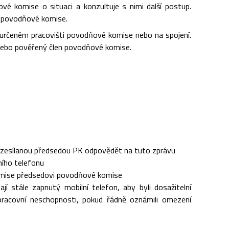
é komise o situaci a konzultuje s nimi další postup.
i povodňové komise.
 určeném pracovišti povodňové komise nebo na spojení.
nebo pověřený člen povodňové komise.
ozesílanou předsedou PK odpovědět na tuto zprávu
lního telefonu
omise předsedovi povodňové komise
í stále zapnutý mobilní telefon, aby byli dosažitelní
racovní neschopnosti, pokud řádně oznámili omezení