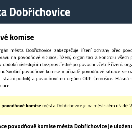
a Dobřichovice
vé komise
gán města Dobřichovice zabezpečuje řízení ochrany před povo
pravu na povodňové situace, řízení, organizaci a kontrolu všech
 období následujícím bezprostředně po povodni včetně řízení, org
i. Svolání povodňové komise v případě povodňové situace se ozná
, státní podnik) a povodňovému orgánu ORP Černošice. Hlásná s
uace.
ě povodňové komise
města Dobřichovice je na městském úřadě: V
e povodňové komise města Dobřichovice je uložen