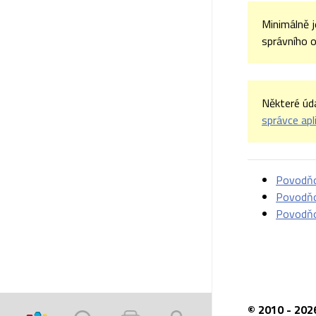
Minimálně 
správního o
Některé úd
správce apl
Povodňo
Povodňo
Povodňo
© 2010 - 202