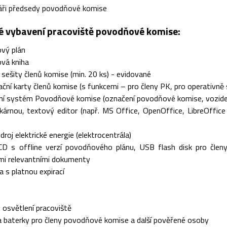
láři předsedy povodňové komise
 vybavení pracoviště povodňové komise:
vý plán
vá kniha
 sešity členů komise (min. 20 ks) - evidované
kační karty členů komise (s funkcemi – pro členy PK, pro operativně
ční systém Povodňové komise (označení povodňové komise, vozid
kárnou, textový editor (např. MS Office, OpenOffice, LibreOffice
droj elektrické energie (elektrocentrála)
 CD s offline verzí povodňového plánu, USB flash disk pro čl
mi relevantními dokumenty
ka s platnou expirací
osvětlení pracoviště
 a baterky pro členy povodňové komise a další pověřené osoby