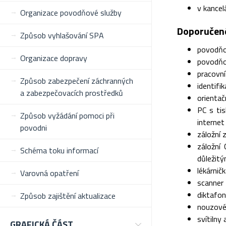
v kance
Organizace povodňové služby
Doporučené
Způsob vyhlašování SPA
povodňo
Organizace dopravy
povodňo
pracovní
Způsob zabezpečení záchranných
identifi
a zabezpečovacích prostředků
orienta
PC s tis
Způsob vyžádání pomoci při
internet
povodni
záložní z
záložní
Schéma toku informací
důležitý
lékárnič
Varovná opatření
scanner
diktafon
Způsob zajištění aktualizace
nouzové 
svítilny
GRAFICKÁ ČÁST