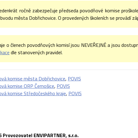
jedenkrát ročně zabezpečuje předseda povodňové komise proškole
bvodu města Dobřichovice. O provedených školeních se provádí zápi
aje o členech povodňových komisí jsou NEVEŘEJNÉ a jsou dostupn
ikace
dle stanovených pravidel.
vá komise města Dobřichovice
,
POVIS
vá komise ORP Černošice
,
POVIS
vá komise Středočeského kraje
,
POVIS
6 Provozovatel ENVIPARTNER, s.r.o.