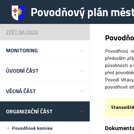
Povodňový plán měst
ZPĚT NA ÚVOD
Povodňo
MONITORING
Povodňový or
především pří
působnosti a v
ÚVODNÍ ČÁST
před povodněm
Povodí Vltavy
povodňové sit
VĚCNÁ ČÁST
Stanovišt
ORGANIZAČNÍ ČÁST
Dokumentac
Povodňové komise