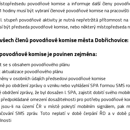
stopředsedu povodňové komise a informuje další členy povodňov
 1 hodiny musí být vybraní členové povodňové komise na pracovišt
I. stupeň povodňové aktivity je nutná nepřetržitá přítomnost na
sí být předseda povodňové komise, nebo některý místopředseda 
 všech členů povodňové komise města Dobřichovice:
 povodňové komise je povinen zejména:
t se s obsahem povodňového plánu
t aktualizace povodňového plánu
změny v osobních údajích předsedovi povodňové komise
eně po obdržení zprávy o vzniku nebo vyhlášení SPA formou SMS r
ě obdržení zprávy, že byl dosažen I. SPA, zajistit dobití svého mobi
 předpokládané omezení dosažitelnosti pro potřeby povodňové k
 jsou-li na území ČR v místě pokrytí mobilním signálem, pak maj
učování SMS zpráv. Toto neplatí v době čerpání ŘD a v době p
lnosti