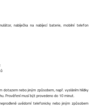
látor, nabíječka na nabíjecí baterie, mobilní telefon
k
tů
ým dotazem nebo jiným způsobem, např. vysláním hlídky
hu. Prověření musí být provedeno do 10 minut.
e neprodleně uvědomí telefonicky nebo jiným způsobem