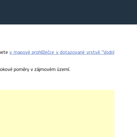
znete
v mapové prohlížečce v dotazované vrstvě "Vodní
odtokové poměry v zájmovém území.