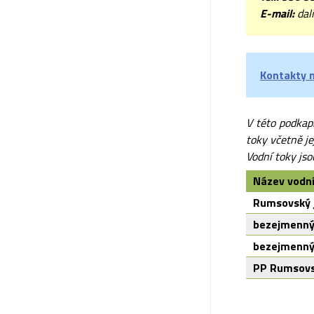
E-mail:
dali
Kontakty n
V této podkapi
toky včetně je
Vodní toky jso
Název vodn
Rumsovský 
bezejmenný
bezejmenný
PP Rumsovsk