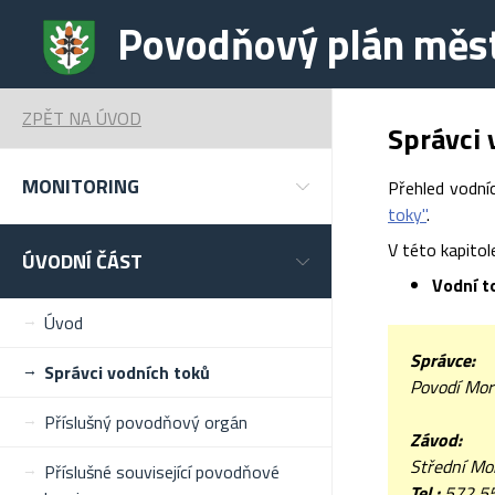
Povodňový plán měs
ZPĚT NA ÚVOD
Správci 
MONITORING
Přehled vodní
toky"
.
V této kapito
ÚVODNÍ ČÁST
Vodní t
Úvod
Správce:
Správci vodních toků
Povodí Mora
Příslušný povodňový orgán
Závod:
Střední Mo
Příslušné související povodňové
Tel.:
572 5