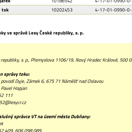
járek
10186542
4-17-01-0990-0
 tok
10202453
4-17-01-0990-0
ky ve správě Lesy České republiky, s. p.
 republiky, s. p., Přemyslova 1106/19, Nový Hradec Králové, 500 
n správy toku:
t povodí Dyje, Zámek 6, 675 71 Náměšť nad Oslavou
. Pavel Hopjan
52 111
52@lesycr.cz
íslušný správce VT na území města Dubňany:
ek
2 409, 606 098 089