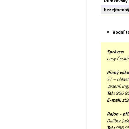
Rumzovský 
bezejmenný
Vodní to
Správce:
Lesy České
Přímý výko
ST – oblas
Vedení: Ing
Tel.:
956 9
E-mail:
st9
Rajon - př
Dalibor Jaš
Tel.:
956 95