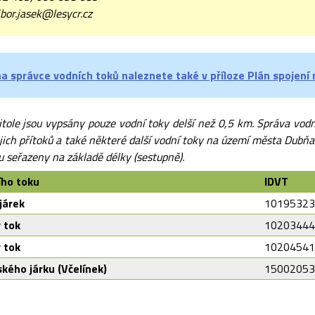
bor.jasek@lesycr.cz
a správce vodních toků naleznete také v příloze Plán spojení 
tole jsou vypsány pouze vodní toky delší než 0,5 km. Správa vodní
jich přítoků a také některé další vodní toky na území města Dubňa
u seřazeny na základě délky (sestupně).
ího toku
IDVT
járek
10195323
 tok
10203444
 tok
10204541
ého járku (Včelínek)
15002053