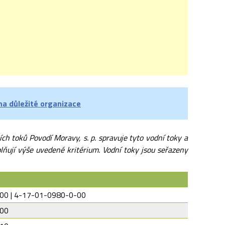
na důležité organizace
ch toků Povodí Moravy, s. p. spravuje tyto vodní toky a
ňují výše uvedené kritérium. Vodní toky jsou seřazeny
00 | 4-17-01-0980-0-00
-00