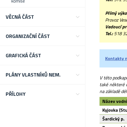
komise
Přímý výko
VĚCNÁ ČÁST
Provoz Ves
Vedoucí p
Tel.:
518 3
ORGANIZAČNÍ ČÁST
GRAFICKÁ ČÁST
Kontakty n
PLÁNY VLASTNÍKŮ NEM.
V této podkapi
také některé 
na základě dél
PŘÍLOHY
Název vodn
Kyjovka (St
Šardický p.