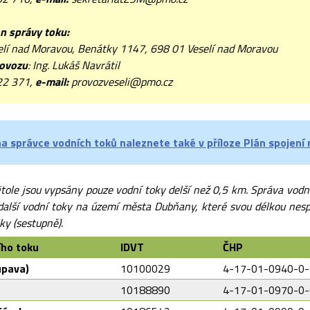
n správy toku:
elí nad Moravou, Benátky 1147, 698 01 Veselí nad Moravou
rovozu
: Ing. Lukáš Navrátil
22 371,
e
-mail:
provozveseli@pmo.cz
a správce vodních toků naleznete také v příloze Plán spojení 
tole jsou vypsány pouze vodní toky delší než 0,5 km. Správa vodní
další vodní toky na území města Dubňany, které svou délkou nespl
ky (sestupně).
ího toku
IDVT
ČHP
upava)
10100029
4-17-01-0940-0-
10188890
4-17-01-0970-0