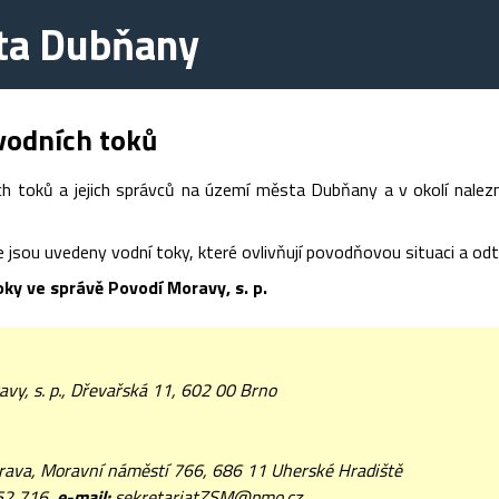
ta Dubňany
vodních toků
ch toků a jejich správců na území města Dubňany a v okolí nale
le jsou uvedeny vodní toky, které ovlivňují povodňovou situaci a 
oky ve správě Povodí Moravy, s. p.
vy, s. p., Dřevařská 11, 602 00 Brno
rava, Moravní náměstí 766, 686 11 Uherské Hradiště
52 716,
e-mail:
sekretariatZSM@pmo.cz