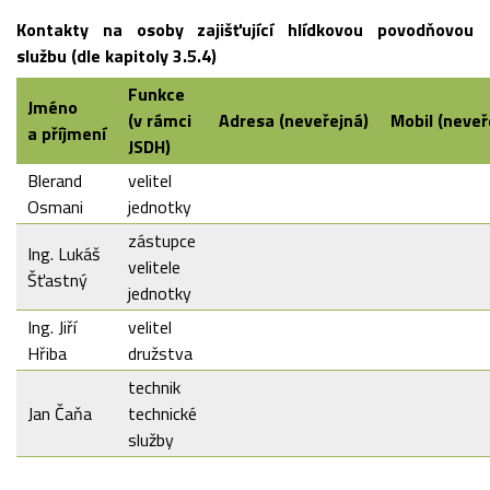
Kontakty na osoby zajišťující hlídkovou povodňovou
službu (dle kapitoly 3.5.4)
Funkce
Jméno
(v rámci
Adresa (neveřejná)
Mobil (neveř
a příjmení
JSDH)
Blerand
velitel
Osmani
jednotky
zástupce
Ing. Lukáš
velitele
Šťastný
jednotky
Ing. Jiří
velitel
Hřiba
družstva
technik
Jan Čaňa
technické
služby