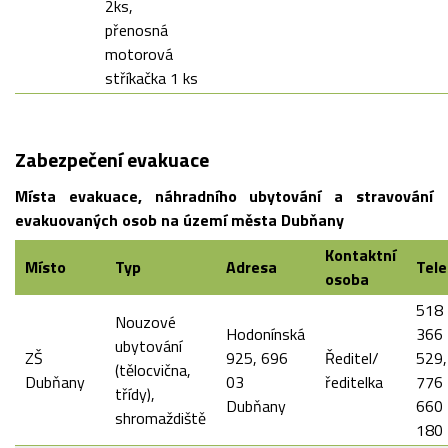
2ks,
přenosná
motorová
stříkačka 1 ks
Zabezpečení evakuace
Místa evakuace, náhradního ubytování a stravování
evakuovaných osob na území města Dubňany
Kontaktní
Místo
Typ
Adresa
Tele
osoba
518
Nouzové
Hodonínská
366
ubytování
ZŠ
925, 696
Ředitel/
529,
(tělocvična,
Dubňany
03
ředitelka
776
třídy),
Dubňany
660
shromaždiště
180