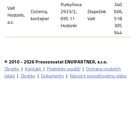
Purkyňova
340
VaK
Cisterna,
2933/2,
Dispečink
606,
Hodonín,
kontejner
695 11
VaK
518
a.s.
Hodonín
305
944
© 2010 - 2026 Provozovatel ENVIPARTNER, s.r.o.
Zkratky
|
Kontakt
|
Podmínky použití
|
Ochrana osobních
údajů
|
Zkratky
|
Dokumenty
|
Návod k povodňovému plánu