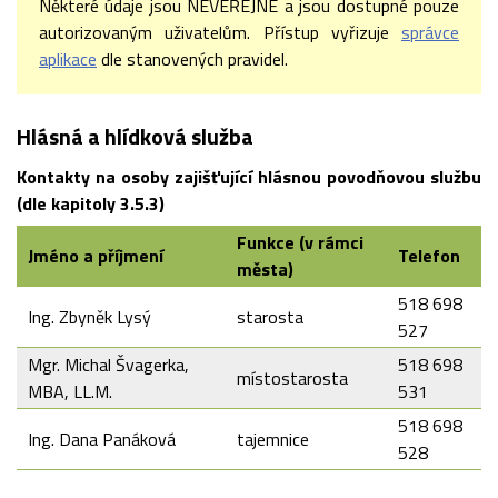
Některé údaje jsou NEVEŘEJNÉ a jsou dostupné pouze
autorizovaným uživatelům. Přístup vyřizuje
správce
aplikace
dle stanovených pravidel.
Hlásná a hlídková služba
Kontakty na osoby zajišťující hlásnou povodňovou službu
(dle kapitoly 3.5.3)
Funkce (v rámci
Jméno a příjmení
Telefon
města)
518 698
Ing. Zbyněk Lysý
starosta
527
Mgr. Michal Švagerka,
518 698
místostarosta
MBA, LL.M.
531
518 698
Ing. Dana Panáková
tajemnice
528