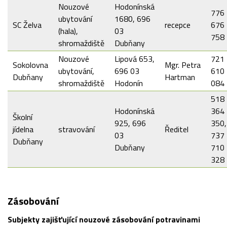
Nouzové
Hodonínská
776
ubytování
1680, 696
SC Želva
recepce
676
(hala),
03
758
shromaždiště
Dubňany
Nouzové
Lipová 653,
721
Sokolovna
Mgr. Petra
ubytování,
696 03
610
Dubňany
Hartman
shromaždiště
Hodonín
084
518
Hodonínská
364
Školní
925, 696
350,
jídelna
stravování
Ředitel
03
737
Dubňany
Dubňany
710
328
Zásobování
Subjekty zajišťující nouzové zásobování potravinami