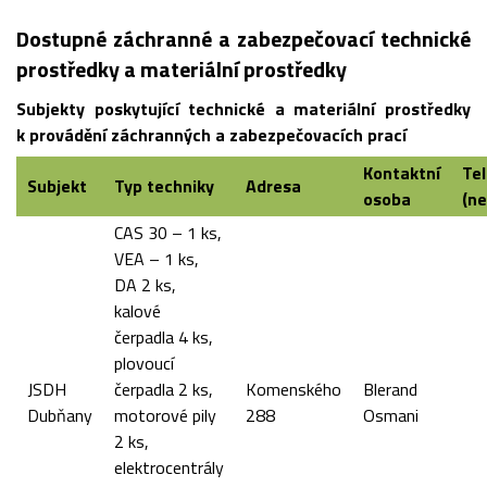
Dostupné záchranné a zabezpečovací technické
prostředky a materiální prostředky
Subjekty poskytující technické a materiální prostředky
k provádění záchranných a zabezpečovacích prací
Kontaktní
Te
Subjekt
Typ techniky
Adresa
osoba
(ne
CAS 30 – 1 ks,
VEA – 1 ks,
DA 2 ks,
kalové
čerpadla 4 ks,
plovoucí
JSDH
čerpadla 2 ks,
Komenského
Blerand
Dubňany
motorové pily
288
Osmani
2 ks,
elektrocentrály