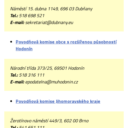
Náměstí 15. dubna 1149, 696 03 Dubňany
Tel.:
518 698 521
E-mail:
sekretariat@dubnany.eu
Povodňová komise obce s rozšířenou působností
Hodonín
Národní třída 373/25, 69501 Hodonín
Tel.:
518 316 111
E-mail:
epodatelna@muhodonin.cz
Povodňová komise Jihomoravského kraje
Žerotínovo náměstí 449/3, 602 00 Brno
Tel.:
541 651 111