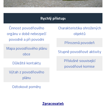
Rychlý přístup:
Činnost povodňového
Charakteristika ohrožených
orgánu v době nebezpečí
objektů
povodně a při povodni
Přirozená povodeň
Mapa povodňového plánu
Stupně povodňové aktivity
obce
Příslušné související
Důležité kontakty
povodňové komise
Výtah z povodňového
plánu
Odtokové poměry
Zpracovatel: