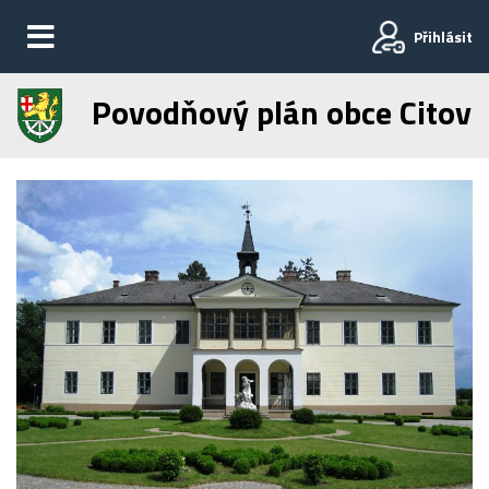
Přihlásit
Povodňový plán obce Citov