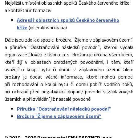
Nejbližší umístění oblastních spolků Českého červeného kříže
a kontaktní informace:
Adresář oblastních spolků Českého červeného
kříže
(interaktivní mapa)
Dále jsou zde k dispozici brožura "Žijeme v záplavovém území"
a příručka "Odstraňování následků povodní", kterou vydala
organizace Člověk v tísni o. p. s. Brožura je určena všem lidem,
kteří žijí v oblastech ohrožených povodněmi, i těm, kteří
uvažují o koupi bytu či domu v záplavovém území. Cílem
brožury je dodat věcné informace, které mohou pomoci
při rozhodování o koupi bytu či domu poblíž vodních toků,
při ochraně před negativními dopady povodní v záplavových
územích a při zvládání již nastalé povodně.
Příručka "Odstraňování následků povodní"
Brožura "Žijeme v záplavovém území"
© 2010 - 2026 Provozovatel ENVIPARTNER, s.r.o.