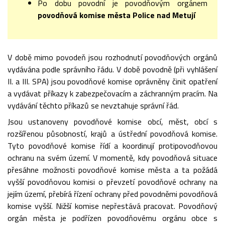
Po dobu povodní je povodňovým orgánem
povodňová komise města Police nad Metují
V době mimo povodeň jsou rozhodnutí povodňových orgánů
vydávána podle správního řádu. V době povodně (při vyhlášení
II. a III. SPA) jsou povodňové komise oprávněny činit opatření
a vydávat příkazy k zabezpečovacím a záchranným pracím. Na
vydávání těchto příkazů se nevztahuje správní řád.
Jsou ustanoveny povodňové komise obcí, měst, obcí s
rozšířenou působností, krajů a ústřední povodňová komise.
Tyto povodňové komise řídí a koordinují protipovodňovou
ochranu na svém území. V momentě, kdy povodňová situace
přesáhne možnosti povodňové komise města a ta požádá
vyšší povodňovou komisi o převzetí povodňové ochrany na
jejím území, přebírá řízení ochrany před povodněmi povodňová
komise vyšší. Nižší komise nepřestává pracovat. Povodňový
orgán města je podřízen povodňovému orgánu obce s