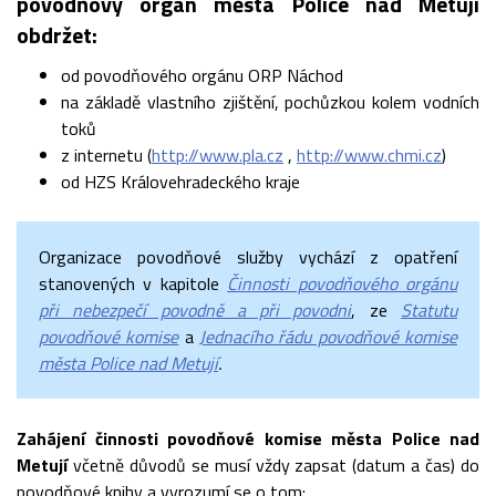
povodňový orgán města Police nad Metují
obdržet:
od povodňového orgánu ORP Náchod
na základě vlastního zjištění, pochůzkou kolem vodních
toků
z internetu (
http://www.pla.cz
,
http://www.chmi.cz
)
od HZS Královehradeckého kraje
Organizace povodňové služby vychází z opatření
stanovených v kapitole
Činnosti povodňového orgánu
při nebezpečí povodně a při povodni
, ze
Statutu
povodňové komise
a
Jednacího řádu povodňové komise
města Police nad Metují
.
Zahájení činnosti povodňové komise města Police nad
Metují
včetně důvodů se musí vždy zapsat (datum a čas) do
povodňové knihy a vyrozumí se o tom: