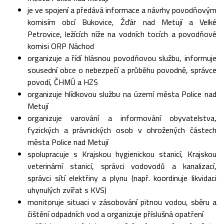
je ve spojení a předává informace a návrhy povodňovým
komisím obcí Bukovice, Žďár nad Metují a Velké
Petrovice, ležících níže na vodních tocích a povodňové
komisi ORP Náchod
organizuje a řídí hlásnou povodňovou službu, informuje
sousední obce o nebezpečí a průběhu povodně, správce
povodí, ČHMÚ a HZS
organizuje hlídkovou službu na území města Police nad
Metují
organizuje varování a informování obyvatelstva,
fyzických a právnických osob v ohrožených částech
města Police nad Metují
spolupracuje s Krajskou hygienickou stanicí, Krajskou
veterinární stanicí, správci vodovodů a kanalizací,
správci sítí elektřiny a plynu (např. koordinuje likvidaci
uhynulých zvířat s KVS)
monitoruje situaci v zásobování pitnou vodou, sběru a
čištění odpadních vod a organizuje příslušná opatření