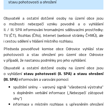
stavu pohotovosti a ohrožení
Obyvatelé a ostatní dotčené osoby na území obce jsou
o možnosti nebezpečí vzniku povodně a o vyhlášení
II. / III. SPA informováni hromadnými sdělovacími prostředky:
TV (ČT), Rozhlas (ČRo), Internet (webové stránky ČHMÚ), ale
i cestou sdělení v hlášení místního rozhlasu.
Předseda povodňové komise obce Odrovice vyhlásí stav
pohotovosti a stav ohrožení pro území obce Odrovice
v případě, že nastanou podmínky pro jeho vyhlášení.
Obyvatelé a ostatní dotčené osoby na území obce jsou
o vyhlášení
stavu pohotovosti (II. SPA) a stavu ohrožení
(III. SPA)
informováni a varováni pomocí:
spuštění sirény - varovný signál "všeobecná výstraha"
s doplněním verbální informace („Nebezpečí zátopové
vlny“)
informace v místním rozhlase: s upřesněním ohrožení