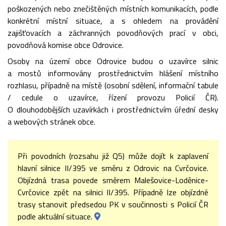
poškozených nebo znečištěných místních komunikacích, podle
konkrétní místní situace, a s ohledem na provádění
zajišťovacích a záchranných povodňových prací v obci,
povodňová komise obce Odrovice.
Osoby na území obce Odrovice budou o uzavírce silnic
a mostů informovány prostřednictvím hlášení místního
rozhlasu, případně na místě (osobní sdělení, informační tabule
/ cedule o uzavírce, řízení provozu Policií ČR).
O dlouhodobějších uzavírkách i prostřednictvím úřední desky
a webových stránek obce.
Při povodních (rozsahu již Q5) může dojít k zaplavení
hlavní silnice II/395 ve směru z Odrovic na Cvrčovice.
Objízdná trasa povede směrem Malešovice-Loděnice-
Cvrčovice zpět na silnici II/395. Případně lze objízdné
trasy stanovit předsedou PK v součinnosti s Policií ČR
podle aktuální situace.