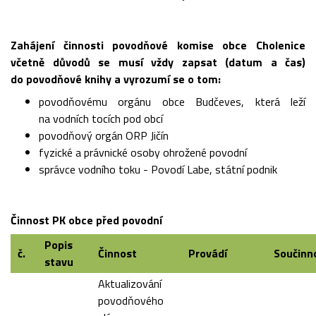
Zahájení činnosti povodňové komise obce Cholenice
včetně důvodů se musí vždy zapsat (datum a čas)
do povodňové knihy a vyrozumí se o tom:
povodňovému orgánu obce Budčeves, která leží
na vodních tocích pod obcí
povodňový orgán ORP Jičín
fyzické a právnické osoby ohrožené povodní
správce vodního toku - Povodí Labe, státní podnik
Činnost PK obce před povodní
Popis
č.
Činnost
Provádí
Součinn
stavu
Aktualizování
povodňového