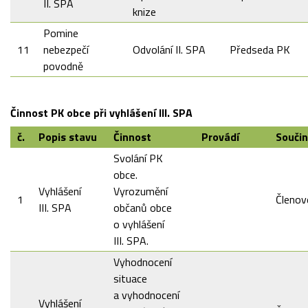
II. SPA
knize
Pomine
11
nebezpečí
Odvolání II. SPA
Předseda PK
povodně
Činnost PK obce při vyhlášení III. SPA
č.
Popis stavu
Činnost
Provádí
Souči
Svolání PK
obce.
Vyhlášení
Vyrozumění
1
Členov
III. SPA
občanů obce
o vyhlášení
III. SPA.
Vyhodnocení
situace
a vyhodnocení
Vyhlášení