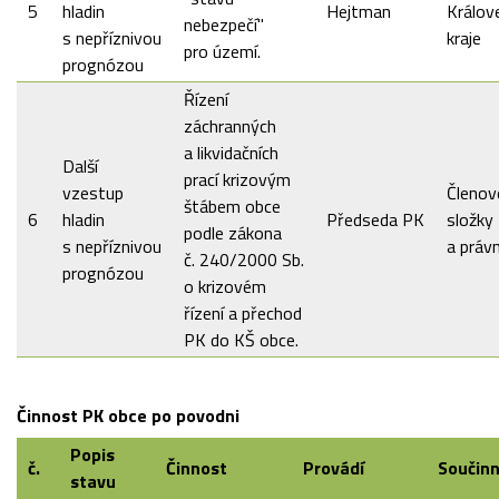
5
hladin
Hejtman
Králov
nebezpečí"
s nepříznivou
kraje
pro území.
prognózou
Řízení
záchranných
a likvidačních
Další
prací krizovým
vzestup
Členov
štábem obce
6
hladin
Předseda PK
složky 
podle zákona
s nepříznivou
a práv
č. 240/2000 Sb.
prognózou
o krizovém
řízení a přechod
PK do KŠ obce.
Činnost PK obce po povodni
Popis
č.
Činnost
Provádí
Součin
stavu