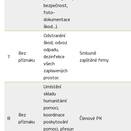
bezpečnost,
foto-
dokumentace
škod…).
Odstranění
škod, odvoz
odpadu,
Bez
Smluvně
7
dezinfekce
příznaku
zajištěné firmy
všech
zaplavených
prostor.
Umístění
skladu
humanitární
pomoci,
Bez
koordinace
8
Členové PK
příznaku
poskytování
pomoci, přesun