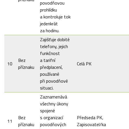
povodňovou
prohlídku
a kontroluje tok
jedenkrát
za hodinu.
Zajišťuje dobité
telefony, jejich
funkčnost
Bez
a tarifní
10
Celá PK
příznaku
předplacení,
používané
při povodňové
situaci.
Zaznamenává
všechny úkony
spojené
Bez
s organizací
Předseda PK,
11
příznaku
povodňových
Zapisovatel/ka