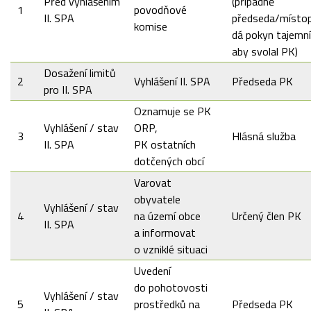
Před vyhlášením
(případně
1
povodňové
II. SPA
předseda/místo
komise
dá pokyn tajemní
aby svolal PK)
Dosažení limitů
2
Vyhlášení II. SPA
Předseda PK
pro II. SPA
Oznamuje se PK
Vyhlášení / stav
ORP,
3
Hlásná služba
II. SPA
PK ostatních
dotčených obcí
Varovat
obyvatele
Vyhlášení / stav
4
na území obce
Určený člen PK
II. SPA
a informovat
o vzniklé situaci
Uvedení
do pohotovosti
Vyhlášení / stav
5
prostředků na
Předseda PK