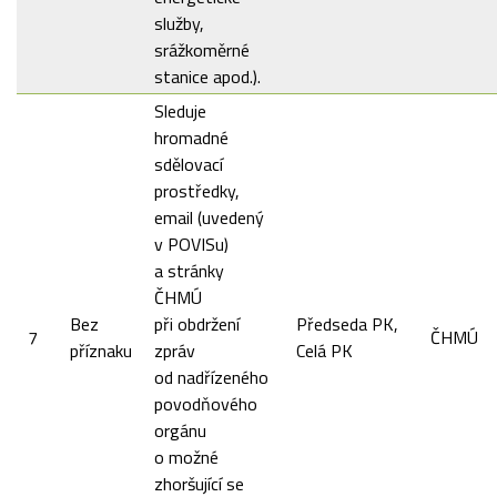
služby,
srážkoměrné
stanice apod.).
Sleduje
hromadné
sdělovací
prostředky,
email (uvedený
v POVISu)
a stránky
ČHMÚ
Bez
při obdržení
Předseda PK,
7
ČHMÚ
příznaku
zpráv
Celá PK
od nadřízeného
povodňového
orgánu
o možné
zhoršující se