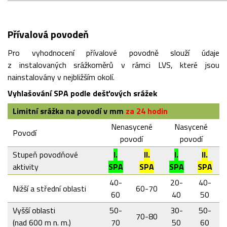
Přívalová povodeň
Pro vyhodnocení přívalové povodně slouží údaje
z instalovaných srážkoměrů v rámci LVS, které jsou
nainstalovány v nejbližším okolí.
Vyhlašování SPA podle dešťových srážek
Limitní srážka na povodí v mm
za 24 hodin
Nenasycené
Nasycené
Povodí
povodí
povodí
Stupeň povodňové
I.
II.
I.
II.
aktivity
SPA
SPA
SPA
SPA
40-
20-
40-
Nižší a střední oblasti
60-70
60
40
50
Vyšší oblasti
50-
30-
50-
70-80
(nad 600 m n. m.)
70
50
60