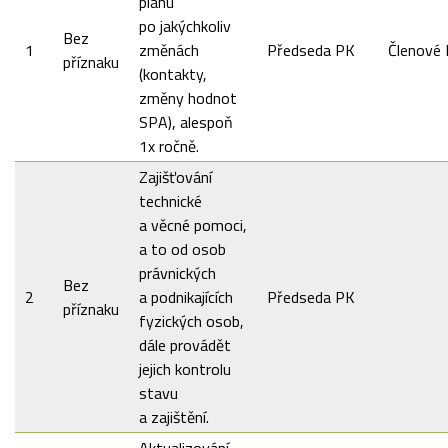
plánu
po jakýchkoliv
Bez
1
změnách
Předseda PK
Členové
příznaku
(kontakty,
změny hodnot
SPA), alespoň
1x ročně.
Zajišťování
technické
a věcné pomoci,
a to od osob
právnických
Bez
2
a podnikajících
Předseda PK
příznaku
fyzických osob,
dále provádět
jejich kontrolu
stavu
a zajištění.
Aktualizování