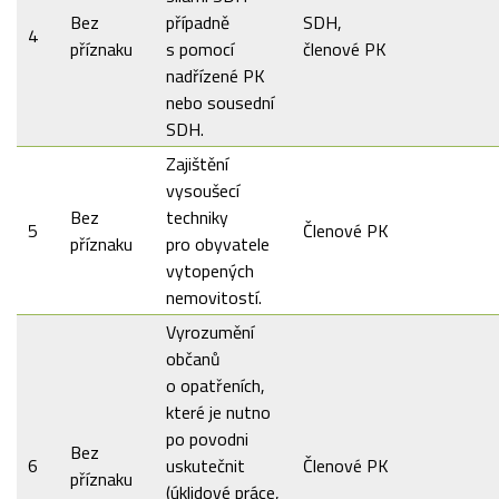
Bez
případně
SDH,
4
příznaku
s pomocí
členové PK
nadřízené PK
nebo sousední
SDH.
Zajištění
vysoušecí
Bez
techniky
5
Členové PK
příznaku
pro obyvatele
vytopených
nemovitostí.
Vyrozumění
občanů
o opatřeních,
které je nutno
po povodni
Bez
6
uskutečnit
Členové PK
příznaku
(úklidové práce,