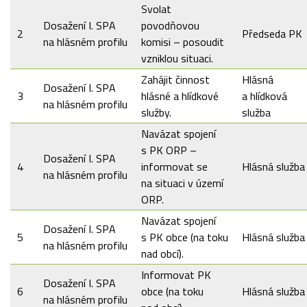
Svolat
Dosažení I. SPA
povodňovou
2
Předseda PK
na hlásném profilu
komisi – posoudit
vzniklou situaci.
Zahájit činnost
Hlásná
Dosažení I. SPA
3
hlásné a hlídkové
a hlídková
na hlásném profilu
služby.
služba
Navázat spojení
s PK ORP –
Dosažení I. SPA
4
informovat se
Hlásná služba
na hlásném profilu
na situaci v území
ORP.
Navázat spojení
Dosažení I. SPA
5
s PK obce (na toku
Hlásná služba
na hlásném profilu
nad obcí).
Informovat PK
Dosažení I. SPA
6
obce (na toku
Hlásná služba
na hlásném profilu