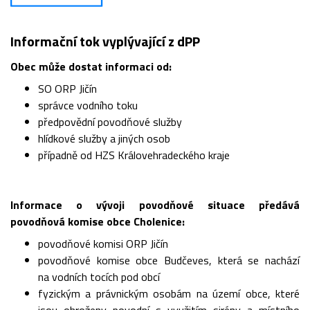
Informační tok vyplývající z dPP
Obec může dostat informaci od:
SO ORP Jičín
správce vodního toku
předpovědní povodňové služby
hlídkové služby a jiných osob
případně od HZS Královehradeckého kraje
Informace o vývoji povodňové situace předává
povodňová komise obce Cholenice:
povodňové komisi ORP Jičín
povodňové komise obce Budčeves, která se nachází
na vodních tocích pod obcí
fyzickým a právnickým osobám na území obce, které
jsou ohroženy povodní s využitím sirény a místního