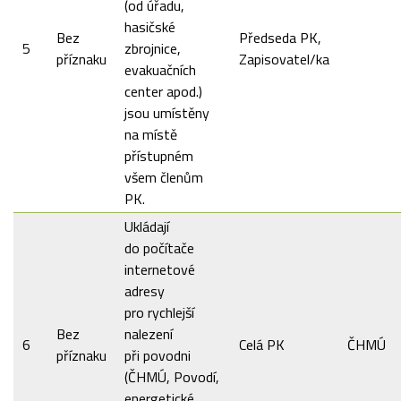
(od úřadu,
hasičské
Bez
Předseda PK,
5
zbrojnice,
příznaku
Zapisovatel/ka
evakuačních
center apod.)
jsou umístěny
na místě
přístupném
všem členům
PK.
Ukládají
do počítače
internetové
adresy
pro rychlejší
Bez
nalezení
6
Celá PK
ČHMÚ
příznaku
při povodni
(ČHMÚ, Povodí,
energetické