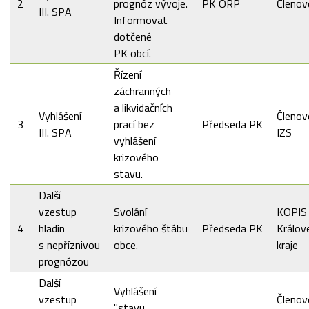
2
prognóz vývoje.
PK ORP
Členov
III. SPA
Informovat
dotčené
PK obcí.
Řízení
záchranných
a likvidačních
Vyhlášení
Členov
3
prací bez
Předseda PK
III. SPA
IZS
vyhlášení
krizového
stavu.
Další
vzestup
Svolání
KOPIS
4
hladin
krizového štábu
Předseda PK
Králov
s nepříznivou
obce.
kraje
prognózou
Další
Vyhlášení
vzestup
Členov
"stavu