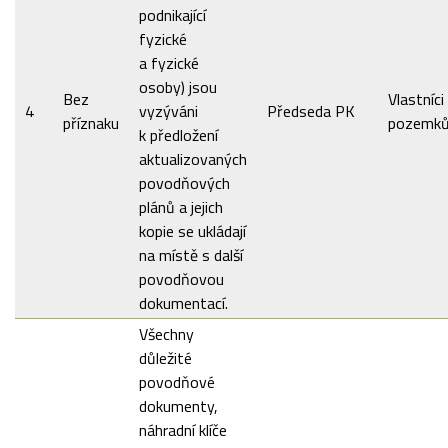
podnikající
fyzické
a fyzické
osoby) jsou
Bez
Vlastníci
4
vyzýváni
Předseda PK
příznaku
pozemk
k předložení
aktualizovaných
povodňových
plánů a jejich
kopie se ukládají
na místě s další
povodňovou
dokumentací.
Všechny
důležité
povodňové
dokumenty,
náhradní klíče