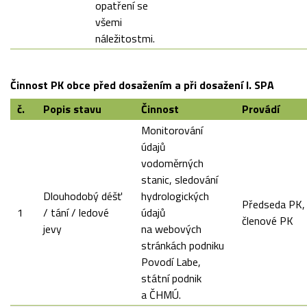
opatření se
všemi
náležitostmi.
Činnost PK obce před dosažením a při dosažení I. SPA
č.
Popis stavu
Činnost
Provádí
Monitorování
údajů
vodoměrných
stanic, sledování
Dlouhodobý déšť
hydrologických
Předseda PK,
1
/ tání / ledové
údajů
členové PK
jevy
na webových
stránkách podniku
Povodí Labe,
státní podnik
a ČHMÚ.