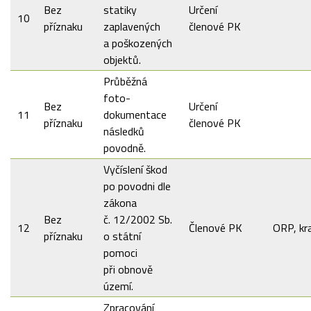
Bez
statiky
Určení
10
příznaku
zaplavených
členové PK
a poškozených
objektů.
Průběžná
foto-
Bez
Určení
11
dokumentace
příznaku
členové PK
následků
povodně.
Vyčíslení škod
po povodni dle
zákona
Bez
č. 12/2002 Sb.
12
Členové PK
ORP, kra
příznaku
o státní
pomoci
při obnově
území.
Zpracování