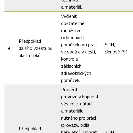
a materiál.
Vyčlenit
dostatečné
množství
ochranných
Předpoklad
pomůcek pro práci
SDH,
9
dalšího vzestupu
ve vodě a v dešti,
členové PK
hladin toků
kontrola
základních
zdravotnických
pomůcek.
Prověřit
provozuschopnost
výstroje, nářadí
a materiálu
nutného pro práci
(provazy, bidla,
Předpoklad
háky atd.). Doplnit
SDH,