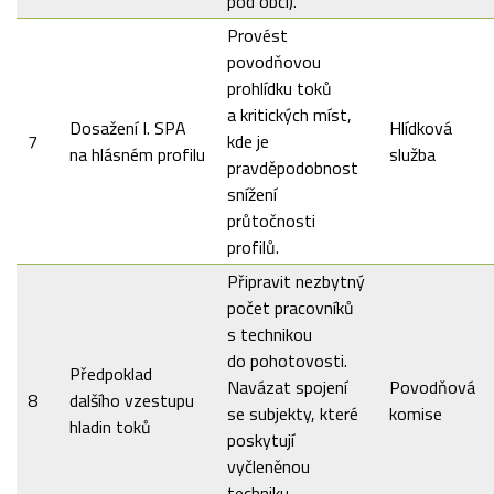
pod obcí).
Provést
povodňovou
prohlídku toků
a kritických míst,
Dosažení I. SPA
Hlídková
7
kde je
na hlásném profilu
služba
pravděpodobnost
snížení
průtočnosti
profilů.
Připravit nezbytný
počet pracovníků
s technikou
do pohotovosti.
Předpoklad
Navázat spojení
Povodňová
8
dalšího vzestupu
se subjekty, které
komise
hladin toků
poskytují
vyčleněnou
techniku