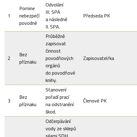
Odvolání
Pomine
III. SPA
1
nebezpečí
Předseda PK
a následně
povodně
II. SPA.
Průběžně
zapisovat
činnost
Bez
2
povodňových
Zapisovatel/ka
příznaku
orgánů
do povodňové
knihy.
Stanovení
Bez
pořadí prací
3
Členové PK
příznaku
na odstranění
škod.
Odčerpávání
vody ze sklepů
silami SDH