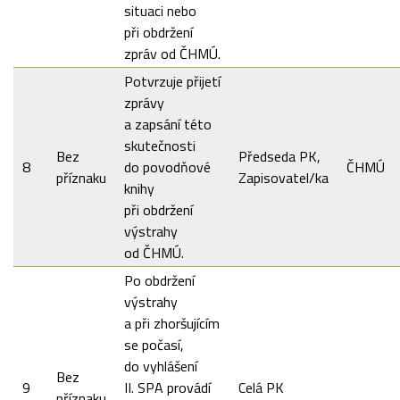
situaci nebo
při obdržení
zpráv od ČHMÚ.
Potvrzuje přijetí
zprávy
a zapsání této
skutečnosti
Bez
Předseda PK,
8
do povodňové
ČHMÚ
příznaku
Zapisovatel/ka
knihy
při obdržení
výstrahy
od ČHMÚ.
Po obdržení
výstrahy
a při zhoršujícím
se počasí,
do vyhlášení
Bez
9
II. SPA provádí
Celá PK
příznaku