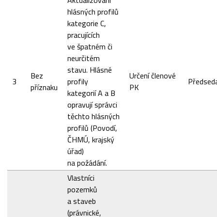
hlásných profilů
kategorie C,
pracujících
ve špatném či
neurčitém
stavu. Hlásné
Bez
Určení členové
3
profily
Předsed
příznaku
PK
kategorií A a B
opravují správci
těchto hlásných
profilů (Povodí,
ČHMÚ, krajský
úřad)
na požádání.
Vlastníci
pozemků
a staveb
(právnické,