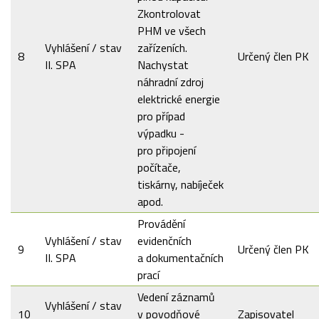
Zkontrolovat
PHM ve všech
Vyhlášení / stav
zařízeních.
8
Určený člen PK
II. SPA
Nachystat
náhradní zdroj
elektrické energie
pro případ
výpadku -
pro připojení
počítače,
tiskárny, nabíječek
apod.
Provádění
Vyhlášení / stav
evidenčních
9
Určený člen PK
II. SPA
a dokumentačních
prací
Vedení záznamů
Vyhlášení / stav
10
v povodňové
Zapisovatel