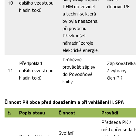
10
dalšího vzestupu
PHM do vozidel
členové PK
hladin toků
a techniky, která
by byla nasazena
při povodni.
Přezkoušet
náhradní zdroje
elektrické energie.
Průběžně
Předpoklad
Zapisovatelka
provádět zápisy
11
dalšího vzestupu
/ vybraný
do Povodňové
hladin toků
člen PK
knihy.
Činnost PK obce před dosažením a při vyhlášení II. SPA
č.
Popis stavu
Činnost
Provádí
Předseda PK /
místopředseda 
Svolání