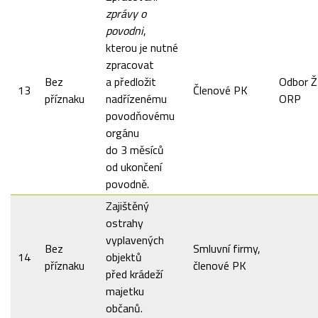
zprávy o
povodni
,
kterou je nutné
zpracovat
Bez
a předložit
Odbor Ž
13
Členové PK
příznaku
nadřízenému
ORP
povodňovému
orgánu
do 3 měsíců
od ukončení
povodně.
Zajištěný
ostrahy
vyplavených
Bez
Smluvní firmy,
14
objektů
příznaku
členové PK
před krádeží
majetku
občanů.