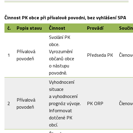
Činnost PK obce při přívalové povodni, bez vyhlášení SPA
č.
Popis stavu
Činnost
Provádí
Souči
Svolání PK
obce.
Přívalová
Vyrozumění
1
Předseda PK
Členov
povodeň
občanů obce
o nástupu
povodně.
Vyhodnocení
situace
a vyhodnocení
Přívalová
2
prognóz vývoje.
PK ORP
Členov
povodeň
Informovat
dotčené PK
obcí.