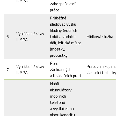
II. SPA
zabezpečovací
práce
Průběžně
sledovat výšku
hladiny (vodních
Vyhlášení / stav
6
toků a vodních
Hlídková služba
II. SPA
děl), kritická místa
(mostky,
propustky)
Řízení
Vyhlášení / stav
Pracovní skupina
7
záchranných
II. SPA
vlastníci technik
a likvidačních prací
Nabít
akumulátory
mobilních
telefonů
a vysílaček na
plnou kapacitu.