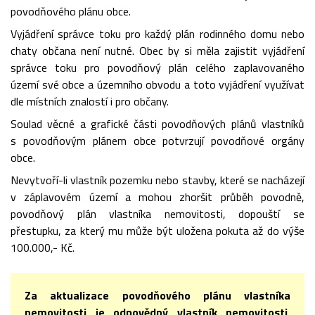
povodňového plánu obce.
Vyjádření správce toku pro každý plán rodinného domu nebo
chaty občana není nutné. Obec by si měla zajistit vyjádření
správce toku pro povodňový plán celého zaplavovaného
území své obce a územního obvodu a toto vyjádření využívat
dle místních znalostí i pro občany.
Soulad věcné a grafické části povodňových plánů vlastníků
s povodňovým plánem obce potvrzují povodňové orgány
obce.
Nevytvoří-li vlastník pozemku nebo stavby, které se nacházejí
v záplavovém území a mohou zhoršit průběh povodně,
povodňový plán vlastníka nemovitosti, dopouští se
přestupku, za který mu může být uložena pokuta až do výše
100.000,- Kč.
Za aktualizace povodňového plánu vlastníka
nemovitosti je odpovědný vlastník nemovitosti,