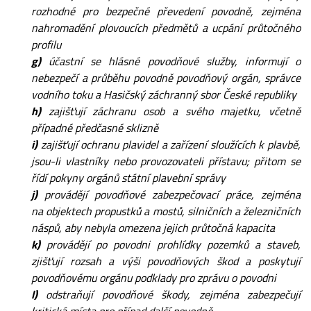
rozhodné pro bezpečné převedení povodně, zejména
nahromadění plovoucích předmětů a ucpání průtočného
profilu
g)
účastní se hlásné povodňové služby, informují o
nebezpečí a průběhu povodně povodňový orgán, správce
vodního toku a Hasičský záchranný sbor České republiky
h)
zajišťují záchranu osob a svého majetku, včetně
případné předčasné sklizně
i)
zajišťují ochranu plavidel a zařízení sloužících k plavbě,
jsou-li vlastníky nebo provozovateli přístavu; přitom se
řídí pokyny orgánů státní plavební správy
j)
provádějí povodňové zabezpečovací práce, zejména
na objektech propustků a mostů, silničních a železničních
náspů, aby nebyla omezena jejich průtočná kapacita
k)
provádějí po povodni prohlídky pozemků a staveb,
zjišťují rozsah a výši povodňových škod a poskytují
povodňovému orgánu podklady pro zprávu o povodni
l)
odstraňují povodňové škody, zejména zabezpečují