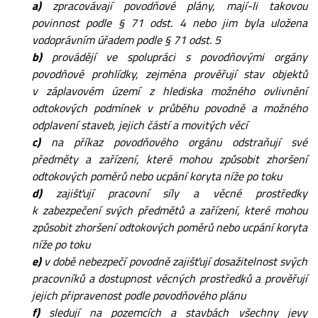
a)
zpracovávají povodňové plány, mají-li takovou
povinnost podle § 71 odst. 4 nebo jim byla uložena
vodoprávním úřadem podle § 71 odst. 5
b)
provádějí ve spolupráci s povodňovými orgány
povodňové prohlídky, zejména prověřují stav objektů
v záplavovém území z hlediska možného ovlivnění
odtokových podmínek v průběhu povodně a možného
odplavení staveb, jejich částí a movitých věcí
c)
na příkaz povodňového orgánu odstraňují své
předměty a zařízení, které mohou způsobit zhoršení
odtokových poměrů nebo ucpání koryta níže po toku
d)
zajišťují pracovní síly a věcné prostředky
k zabezpečení svých předmětů a zařízení, které mohou
způsobit zhoršení odtokových poměrů nebo ucpání koryta
níže po toku
e)
v době nebezpečí povodně zajišťují dosažitelnost svých
pracovníků a dostupnost věcných prostředků a prověřují
jejich připravenost podle povodňového plánu
f)
sledují na pozemcích a stavbách všechny jevy