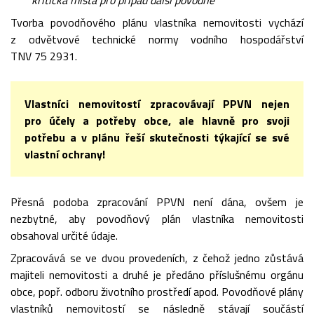
kritická místa pro případ další povodně
Tvorba povodňového plánu vlastníka nemovitosti vychází
z odvětvové technické normy vodního hospodářství
TNV 75 2931.
Vlastníci nemovitostí zpracovávají PPVN nejen
pro účely a potřeby obce, ale hlavně pro svoji
potřebu a v plánu řeší skutečnosti týkající se své
vlastní ochrany!
Přesná podoba zpracování PPVN není dána, ovšem je
nezbytné, aby povodňový plán vlastníka nemovitosti
obsahoval určité údaje.
Zpracovává se ve dvou provedeních, z čehož jedno zůstává
majiteli nemovitosti a druhé je předáno příslušnému orgánu
obce, popř. odboru životního prostředí apod. Povodňové plány
vlastníků nemovitostí se následně stávají součástí