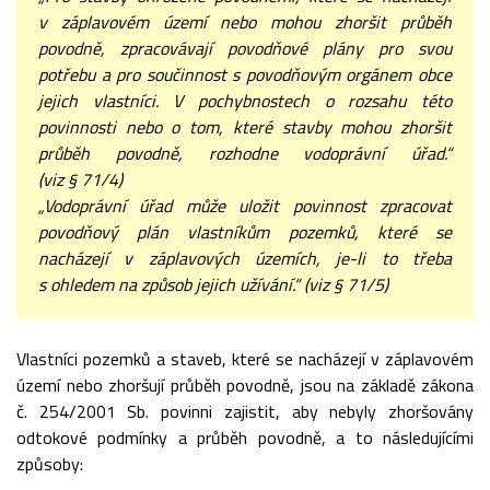
v záplavovém území nebo mohou zhoršit průběh
povodně, zpracovávají povodňové plány pro svou
potřebu a pro součinnost s povodňovým orgánem obce
jejich vlastníci. V pochybnostech o rozsahu této
povinnosti nebo o tom, které stavby mohou zhoršit
průběh povodně, rozhodne vodoprávní úřad.“
(viz § 71/4)
„Vodoprávní úřad může uložit povinnost zpracovat
povodňový plán vlastníkům pozemků, které se
nacházejí v záplavových územích, je-li to třeba
s ohledem na způsob jejich užívání.“ (viz § 71/5)
Vlastníci pozemků a staveb, které se nacházejí v záplavovém
území nebo zhoršují průběh povodně, jsou na základě zákona
č. 254/2001 Sb. povinni zajistit, aby nebyly zhoršovány
odtokové podmínky a průběh povodně, a to následujícími
způsoby: